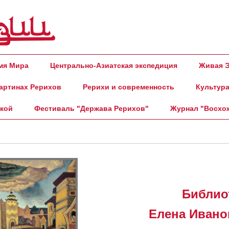
амя Мира
Центрально-Азиатская экспедиция
Живая Э
артинах Рерихов
Рерихи и современность
Культура
ской
Фестиваль "Держава Рерихов"
Журнал "Восхо
Библио
Елена Ивано