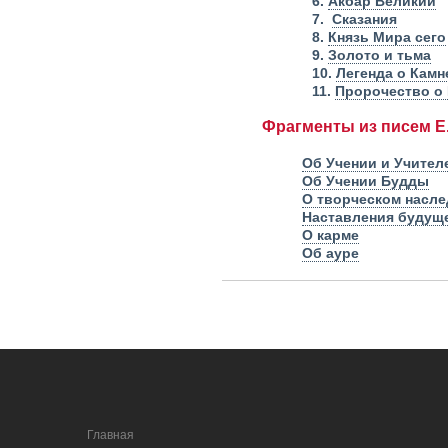
6.
Акбар Великий
7.
Сказания
8.
Князь Мира сего
9.
Золото и тьма
10.
Легенда о Камн
11.
Пророчество о
Фрагменты из писем Е
Об Учении и Учител
Об Учении Будды
О творческом насле
Наставления будущ
О карме
Об ауре
Главная