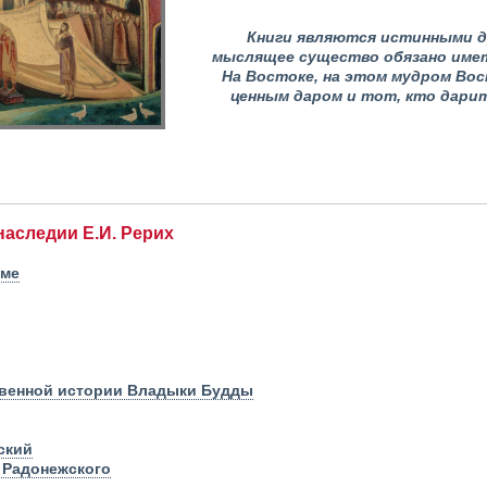
Книги являются истинными д
мыслящее существо обязано имет
На Востоке, на этом мудром Вос
ценным даром и тот, кто дарит
наследии Е.И. Рерих
зме
венной истории Владыки Будды
ский
 Радонежского