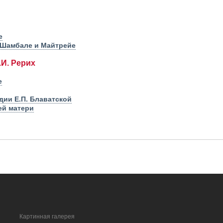
е
 Шамбале и Майтрейе
.И. Рерих
е
дии Е.П. Блаватской
ей матери
Картинная галерея