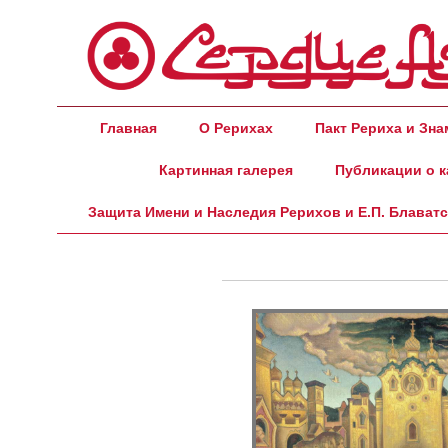
Главная
О Рерихах
Пакт Рериха и Зн
Картинная галерея
Публикации о к
Защита Имени и Наследия Рерихов и Е.П. Блават