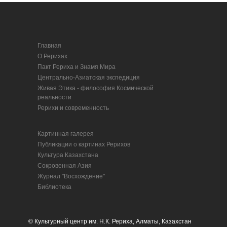
Главная
О Рерихах
Пакт Рериха и Знамя Мира
Центрально-Азиатская экспедиция
Живая Этика - философия Космической
реальности
Рерихи и современность
Картинная галерея
Публикации о картинах Рерихов
Культура Казахстана
Сокровенная Азия
Журнал "Восхождение"
Библиотека
© Культурный центр им. Н.К. Рериха, Алматы, Казахстан