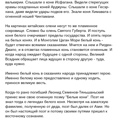
валькирии. Слышали о коне Исфагана. Видели стерегущих
храмы оседланных коней Арджуны. Слышали о коне Гесэр-
хана, даже видели удары подков его. Знали коня Химавата с
огненной ношей Чинтамани.
На картинах китайских олени несут то же пламенное
сокровище. Словно бы олень Святого Губерта. И поступь
коня белого очерчивает пределы государства. И опять герои
на белых конях. И в Монголии Цаган Мори ­белый конь -
будет отмечен всякими сказаниями. Мчится на нем и Ригден-
Джапо, и в отсветах пламенных конь становится огненным. И
когда народ ожидает будущее с одной стороны, Великий
Всадник обращает лица ждущих в сторону другую - туда,
куда нужно.
Именно белый конь в сказаниях народа принадлежит герою.
Именно белому коню предоставлено и одному ходить,
принося великую весть.
Когда-то рано погибший Леонид Семенов-Тяньшаньский
принес мне свою огненную поэму "Белые кони". Поэт не
знал тогда о легендах белого коня. Несмотря на азиатскую
фамилию, полученную от деда, поэт был далек от Азии. Но
он был настоящий поэт и потому своими путями пришел к
восточному сознанию.