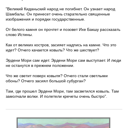
"Великий Киданьский народ не погибнет. Он узнает народ
Шамбалы. Он принесет очень старательно священные
изображения и порядки государственные.
От белого камня он прочтет и позовет Ихе Бакшу рассказать
слово Истины.
Как от великих костров, засияет надпись на камне. Что это
идет? Отчего качается ковыль? Что же шествует?
Эрдени Мори сам идет. Эрдени Мори сам выступает. И люди
не останутся в прежнем положении.
Что же светит поверх ковыля? Отчего стали светлыми
обоны? Отчего засиял большой субурган?
Там, где прошел Эрдени Мори, там засветился ковыль. Там
замолчали волки. И полетели кречеты очень быстро".