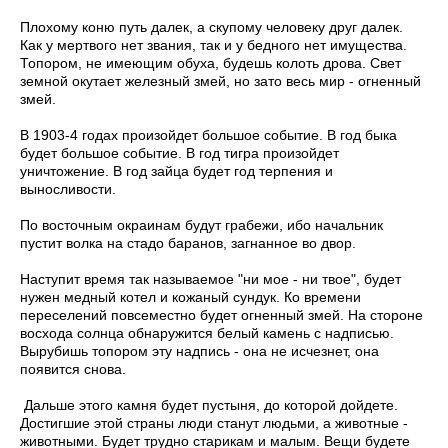
Плохому коню путь далек, а скупому человеку друг далек.
Как у мертвого нет звания, так и у бедного нет имущества.
Топором, не имеющим обуха, будешь колоть дрова. Свет
земной окутает железный змей, но зато весь мир - огненный
змей.
В 1903-4 годах произойдет большое событие. В год быка
будет большое событие. В год тигра произойдет
уничтожение. В год зайца будет год терпения и
выносливости.
По восточным окраинам будут грабежи, ибо начальник
пустит волка на стадо баранов, загнанное во двор.
Наступит время так называемое "ни мое - ни твое", будет
нужен медный котел и кожаный сундук. Ко времени
переселений повсеместно будет огненный змей. На стороне
восхода солнца обнаружится белый камень с надписью.
Вырубишь топором эту надпись - она не исчезнет, она
появится снова.
Дальше этого камня будет пустыня, до которой дойдете.
Достигшие этой страны люди станут людьми, а животные -
животными. Будет трудно старикам и малым. Вещи будете