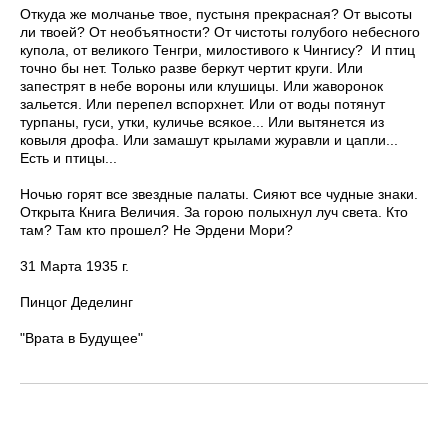
Откуда же молчанье твое, пустыня прекрасная? От высоты
ли твоей? От необъятности? От чистоты голубого небесного
купола, от великого Тенгри, милостивого к Чингису? И птиц
точно бы нет. Только разве беркут чертит круги. Или
запестрят в небе вороны или клушицы. Или жаворонок
зальется. Или перепел вспорхнет. Или от воды потянут
турпаны, гуси, утки, куличье всякое... Или вытянется из
ковыля дрофа. Или замашут крылами журавли и цапли...
Есть и птицы...
Ночью горят все звездные палаты. Сияют все чудные знаки.
Открыта Книга Величия. За горою полыхнул луч света. Кто
там? Там кто прошел? Не Эрдени Мори?
31 Марта 1935 г.
Пинцог Деделинг
"Врата в Будущее"