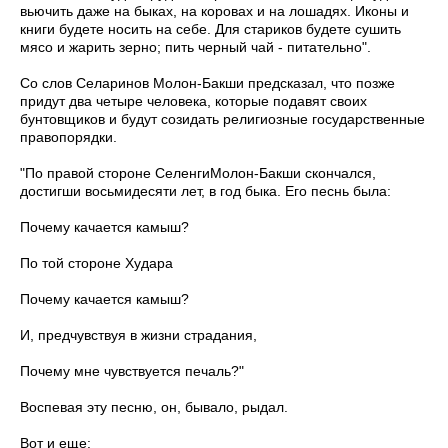
вьючить даже на быках, на коровах и на лошадях. Иконы и
книги будете носить на себе. Для стариков будете сушить
мясо и жарить зерно; пить черный чай - питательно".
Со слов Селаринов Молон-Бакши предсказал, что позже
придут два ­четыре человека, которые подавят своих
бунтовщиков и будут созидать религиозные государственные
правопорядки.
"По правой стороне СеленгиМолон-Бакши скончался,
достигши восьмидесяти лет, в год быка. Его песнь была:
Почему качается камыш?
По той стороне Худара
Почему качается камыш?
И, предчувствуя в жизни страдания,
Почему мне чувствуется печаль?"
Воспевая эту песню, он, бывало, рыдал.
Вот и еще: