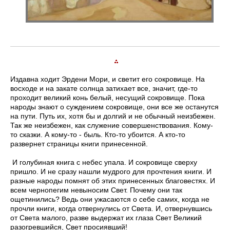
Издавна ходит Эрдени Мори, и светит его сокровище. На
восходе и на закате солнца затихает все, значит, где-то
проходит великий конь белый, несущий сокровище. Пока
народы знают о суждением сокровище, они все же останутся
на пути. Путь их, хотя бы и долгий и не обычный ­неизбежен.
Так же неизбежен, как служение совершенствования. Кому-
то ­сказки. А кому-то - быль. Кто-то убоится. А кто-то
развернет страницы книги принесенной.
И голубиная книга с небес упала. И сокровище сверху
пришло. И не сразу нашли мудрого для прочтения книги. И
разные народы помнят об этих принесенных благовестях. И
всем чернопегим невыносим Свет. Почему они так
ощетинились? Ведь они ужасаются о себе самих, когда не
прочли книги, когда отвернулись от Света. И, отвернувшись
от Света малого, разве выдержат их глаза Свет Великий
разогревшийся, Свет просиявший!