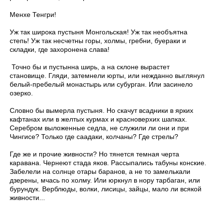
Менхе Тенгри!
Уж так широка пустыня Монгольская! Уж так необъятна
степь! Уж так несчетны горы, холмы, гребни, буераки и
складки, где захоронена слава!
Точно бы и пустынна ширь, а на склоне вырастет
становище. Гляди, затемнели юрты, или нежданно выглянул
белый-пребелый монастырь или субурган. Или засинело
озерко.
Словно бы вымерла пустыня. Но скачут всадники в ярких
кафтанах или в желтых курмах и красноверхих шапках.
Серебром выложенные седла, не служили ли они и при
Чингисе? Только где саадаки, колчаны? Где стрелы?
Где же и прочие живности? Но тянется темная черта
каравана. Чернеют стада яков. Рассыпались табуны конские.
Забелели на солнце отары баранов, а не то замелькали
дзерены, мчась по холму. Или юркнул в нору тарбаган, или
бурундук. Верблюды, волки, лисицы, зайцы, мало ли всякой
живности...