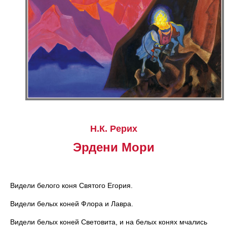
Н.К. Рерих
Эрдени Мори
Видели белого коня Святого Егория.
Видели белых коней Флора и Лавра.
Видели белых коней Световита, и на белых конях мчались