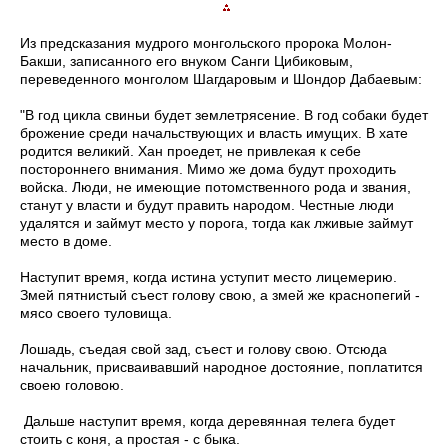
Из предсказания мудрого монгольского пророка Молон-
Бакши, записанного его внуком Санги Цибиковым,
переведенного монголом Шагдаровым и Шондор Дабаевым:
"В год цикла свиньи будет землетрясение. В год собаки будет
брожение среди начальствующих и власть имущих. В хате
родится великий. Хан проедет, не привлекая к себе
постороннего внимания. Мимо же дома будут проходить
войска. Люди, не имеющие потомственного рода и звания,
станут у власти и будут править народом. Честные люди
удалятся и займут место у порога, тогда как лживые займут
место в доме.
Наступит время, когда истина уступит место лицемерию.
Змей пятнистый съест голову свою, а змей же краснопегий -
мясо своего туловища.
Лошадь, съедая свой зад, съест и голову свою. Отсюда
начальник, присваивавший народное достояние, поплатится
своею головою.
Дальше наступит время, когда деревянная телега будет
стоить с коня, а простая - с быка.