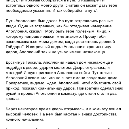
пишут, ты можешь собираться в путь. В Кашмире ты
встретишь одного моего друга, считаю он может дать тебе
необходимые указания. И так собирайся в путь".
Путь Аполлония был долог. На пути встречались разные
люди. Один из встречных, как бы отгадывая намерение
Аполлония, сказал: "Могу быть тебе полезным. Лицо, к
которому направляешься, мне знакомо. Прошу тебя
воспользоваться моим домом, когда достигнешь древней
Гайдары". И встречный подал Аполлонию хранильницу
даров, Аполлоний так и не узнал имени незнакомца.
Достигнув Таксила, Аполлоний нашел дом незнакомца и,
подойдя к двери, ударил молотом. Дверь открылась, и
молодой Индус пригласил Аполлония войти. Тут только
Аполлоний вспомнил, что не знает имени владельца дома.
Привратник, видимо, ждал. Аполлоний, чтоб объяснить свой
приход, показал хранильницу даров. Привратник сделал знак
рукой и провел Аполлония в комнату, где стоял стол и два
кресла.
Через некоторое время дверь открылась, и в комнату вошел
высокий человек. На нем был кафтан и знаки достоинства
конного начальника.