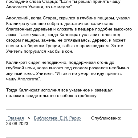
последние слова Старца: "Если ты решил принять чашу
Апологета Учения, то не медли".
Аполлоний, когда Старец скрылся в глубине пещеры, указал
Калликрату спешно собрать достаточное количество
благовонных деревьев и сложить в пещере подобие высокого
ложа. Также указал, когда Калликрат услышит голос под
сводом пещеры, зажечь, не оглядываясь, дерево, и может
спешить к берегам Греции, забыв о происшедшем. Затем
Учитель погрузился как бы в сон.
Калликрат сидел неподвижно, поддерживая огонь до
глубокой ночи, когда высоко под сводом раздался необычно
звучный голос Учителя: "И так я не умер, но иду принять
чашу Апологета".
Тогда Калликрат исполнил все указанное и завещал
положить свидетельство с собою в гробницу.
Главная
>
Библиотека. Е.И. Рерих
Опубликовано:
24.08.2023