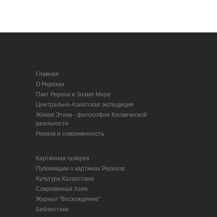
Главная
О Рерихах
Пакт Рериха и Знамя Мира
Центрально-Азиатская экспедиция
Живая Этика - философия Космической
реальности
Рерихи и современность
Картинная галерея
Публикации о картинах Рерихов
Культура Казахстана
Сокровенная Азия
Журнал "Восхождение"
Библиотека