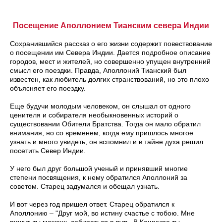
Посещение Аполлонием Тианским севера Индии
Сохранившийся рассказ о его жизни содержит повествование
о посещении им Севера Индии. Дается подробное описание
городов, мест и жителей, но совершенно упущен внутренний
смысл его поездки. Правда, Аполлоний Тианский был
известен, как любитель долгих странствований, но это плохо
объясняет его поездку.
Еще будучи молодым человеком, он слышал от одного
ценителя и собирателя необыкновенных историй о
существовании Обители Братства. Тогда он мало обратил
внимания, но со временем, когда ему пришлось многое
узнать и много увидеть, он вспомнил и в тайне духа решил
посетить Север Индии.
У него был друг большой ученый и принявший многие
степени посвящения, к нему обратился Аполлоний за
советом. Старец задумался и обещал узнать.
И вот через год пришел ответ. Старец обратился к
Аполлонию – "Друг мой, во истину счастье с тобою. Мне