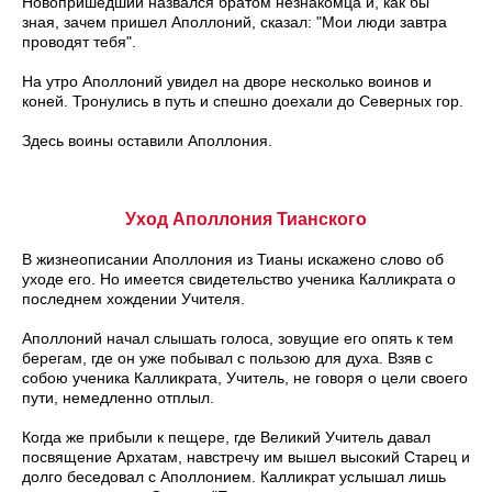
Новопришедший назвался братом незнакомца и, как бы
зная, зачем пришел Аполлоний, сказал: "Мои люди завтра
проводят тебя".
На утро Аполлоний увидел на дворе несколько воинов и
коней. Тронулись в путь и спешно доехали до Северных гор.
Здесь воины оставили Аполлония.
Уход Аполлония Тианского
В жизнеописании Аполлония из Тианы искажено слово об
уходе его. Но имеется свидетельство ученика Калликрата о
последнем хождении Учителя.
Аполлоний начал слышать голоса, зовущие его опять к тем
берегам, где он уже побывал с пользою для духа. Взяв с
собою ученика Калликрата, Учитель, не говоря о цели своего
пути, немедленно отплыл.
Когда же прибыли к пещере, где Великий Учитель давал
посвящение Архатам, навстречу им вышел высокий Старец и
долго беседовал с Аполлонием. Калликрат услышал лишь