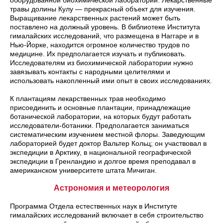
оборудованной биохимической лаборатории. Лекарственные
травы долины Кулу — прекрасный объект для изучения.
Выращивание лекарственных растений может быть
поставлено на должный уровень. В библиотеке Института
гималайских исследований, что размещена в Наггаре и в
Нью-Йорке, находится огромное количество трудов по
медицине. Их предполагается изучать и публиковать.
Исследователям из биохимической лаборатории нужно
завязывать контакты с народными целителями и
использовать накопленный ими опыт в своих исследованиях.
К плантациям лекарственных трав необходимо
присоединить и основные плантации, принадлежащие
ботанической лаборатории, на которых будут работать
исследователи-ботаники. Предполагается заниматься
систематическим изучением местной флоры. Заведующим
лабораторией будет доктор Вальтер Кольц; он участвовал в
экспедиции в Арктику, в национальной географической
экспедиции в Гренландию и долгое время преподавал в
американском университете штата Мичиган.
Астрономия и метеорология
Программа Отдела естественных наук в Институте
гималайских исследований включает в себя строительство