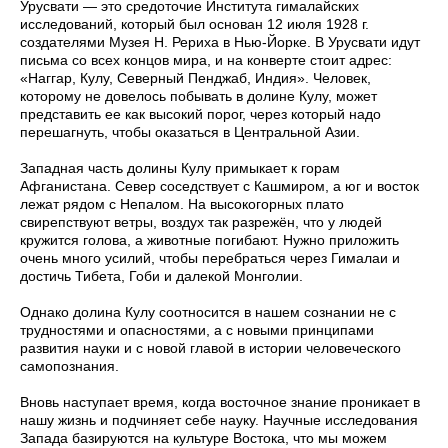
Урусвати — это средоточие Института гималайских
исследований, который был основан 12 июля 1928 г.
создателями Музея Н. Рериха в Нью-Йорке. В Урусвати идут
письма со всех концов мира, и на конверте стоит адрес:
«Наггар, Кулу, Северный Пенджаб, Индия». Человек,
которому не довелось побывать в долине Кулу, может
представить ее как высокий порог, через который надо
перешагнуть, чтобы оказаться в Центральной Азии.
Западная часть долины Кулу примыкает к горам
Афганистана. Север соседствует с Кашмиром, а юг и восток
лежат рядом с Непалом. На высокогорных плато
свирепствуют ветры, воздух так разрежён, что у людей
кружится голова, а животные погибают. Нужно приложить
очень много усилий, чтобы перебраться через Гималаи и
достичь Тибета, Гоби и далекой Монголии.
Однако долина Кулу соотносится в нашем сознании не с
трудностями и опасностями, а с новыми принципами
развития науки и с новой главой в истории человеческого
самопознания.
Вновь наступает время, когда восточное знание проникает в
нашу жизнь и подчиняет себе науку. Научные исследования
Запада базируются на культуре Востока, что мы можем