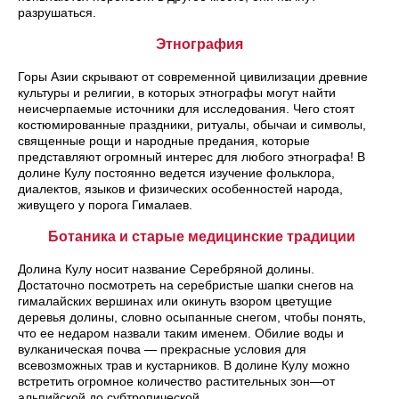
разрушаться.
Этнография
Горы Азии скрывают от современной цивилизации древние
культуры и религии, в которых этнографы могут найти
неисчерпаемые источники для исследования. Чего стоят
костюмированные праздники, ритуалы, обычаи и символы,
священные рощи и народные предания, которые
представляют огромный интерес для любого этнографа! В
долине Кулу постоянно ведется изучение фольклора,
диалектов, языков и физических особенностей народа,
живущего у порога Гималаев.
Ботаника и старые медицинские традиции
Долина Кулу носит название Серебряной долины.
Достаточно посмотреть на серебристые шапки снегов на
гималайских вершинах или окинуть взором цветущие
деревья долины, словно осыпанные снегом, чтобы понять,
что ее недаром назвали таким именем. Обилие воды и
вулканическая почва — прекрасные условия для
всевозможных трав и кустарников. В долине Кулу можно
встретить огромное количество растительных зон—от
альпийской до субтропической.