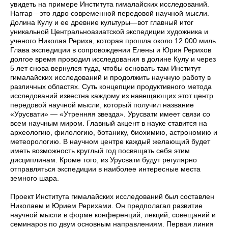
увидеть на примере Института гималайских исследований.
Наггар—это ядро современной передовой научной мысли.
Долина Кулу и ее древние культуры—вот главный итог
уникальной Центральноазиатской экспедиции художника и
ученого Николая Рериха, которая прошла около 12 000 миль.
Глава экспедиции в сопровождении Елены и Юрия Рерихов
долгое время проводил исследования в долине Кулу и через
5 лет снова вернулся туда, чтобы основать там Институт
гималайских исследований и продолжить научную работу в
различных областях. Суть концепции продуктивного метода
исследований известна каждому из навещающих этот центр
передовой научной мысли, который получил название
«Урусвати» — «Утренняя звезда». Урусвати имеет связи со
всем научным миром. Главный акцент в науке ставится на
археологию, филологию, ботанику, биохимию, астрономию и
метеорологию. В научном центре каждый желающий будет
иметь возможность круглый год посвящать себя этим
дисциплинам. Кроме того, из Урусвати будут регулярно
отправляться экспедиции в наиболее интересные места
земного шара.
Проект Института гималайских исследований был составлен
Николаем и Юрием Рерихами. Он предполагал развитие
научной мысли в форме конференций, лекций, совещаний и
семинаров по двум основным направлениям. Первая линия