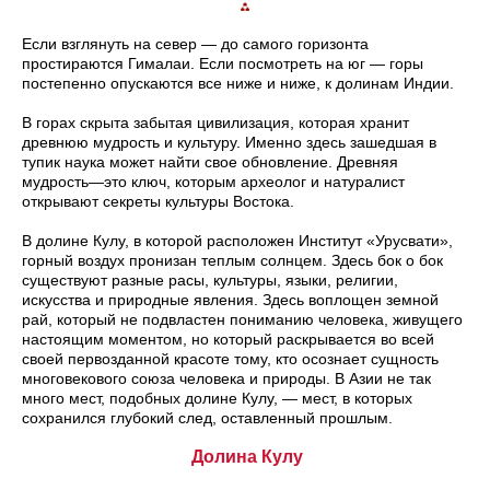
Если взглянуть на север — до самого горизонта
простираются Гималаи. Если посмотреть на юг — горы
постепенно опускаются все ниже и ниже, к долинам Индии.
В горах скрыта забытая цивилизация, которая хранит
древнюю мудрость и культуру. Именно здесь зашедшая в
тупик наука может найти свое обновление. Древняя
мудрость—это ключ, которым археолог и натуралист
открывают секреты культуры Востока.
В долине Кулу, в которой расположен Институт «Урусвати»,
горный воздух пронизан теплым солнцем. Здесь бок о бок
существуют разные расы, культуры, языки, религии,
искусства и природные явления. Здесь воплощен земной
рай, который не подвластен пониманию человека, живущего
настоящим моментом, но который раскрывается во всей
своей первозданной красоте тому, кто осознает сущность
многовекового союза человека и природы. В Азии не так
много мест, подобных долине Кулу, — мест, в которых
сохранился глубокий след, оставленный прошлым.
Долина Кулу