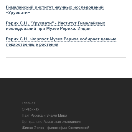
Гималайский институт научных исследований
«Урусвати»
Рерих С.Н . "Урусвати" - Институт Гималайских
исследований при Музее Рериха, Индия
Рерих С.Н. Форпост Музея Рериха собирает ценные
лекарственные растения
Главная
О Рерихах
Пакт Рериха и Знамя Мира
Центрально-Азиатская экспедиция
Живая Этика - философия Космической