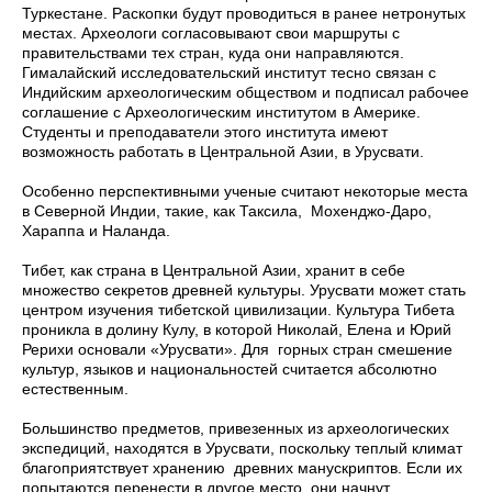
Туркестане. Раскопки будут проводиться в ранее нетронутых
местах. Археологи согласовывают свои маршруты с
правительствами тех стран, куда они направляются.
Гималайский исследовательский институт тесно связан с
Индийским археологическим обществом и подписал рабочее
соглашение с Археологическим институтом в Америке.
Студенты и преподаватели этого института имеют
возможность работать в Центральной Азии, в Урусвати.
Особенно перспективными ученые считают некоторые места
в Северной Индии, такие, как Таксила, Мохенджо-Даро,
Хараппа и Наланда.
Тибет, как страна в Центральной Азии, хранит в себе
множество секретов древней культуры. Урусвати может стать
центром изучения тибетской цивилизации. Культура Тибета
проникла в долину Кулу, в которой Николай, Елена и Юрий
Рерихи основали «Урусвати». Для горных стран смешение
культур, языков и национальностей считается абсолютно
естественным.
Большинство предметов, привезенных из археологических
экспедиций, находятся в Урусвати, поскольку теплый климат
благоприятствует хранению древних манускриптов. Если их
попытаются перенести в другое место, они начнут