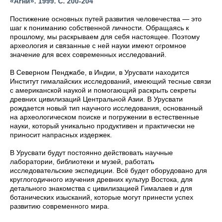
«Агни». 1999. С. 200-204
Постижение основных путей развития человечества — это
шаг к пониманию собственной личности. Обращаясь к
прошлому, мы раскрываем для себя настоящее. Поэтому
археология и связанные с ней науки имеют огромное
значение для всех современных исследований.
В Северном Пенджабе, в Индии, в Урусвати находится
Институт гималайских исследований, имеющий тесные связи
с американской наукой и помогающий раскрыть секреты
древних цивилизаций Центральной Азии. В Урусвати
рождается новый тип научного исследования, основанный
на археологическом поиске и погружении в естественные
науки, который уникально продуктивен и практически не
приносит напрасных издержек.
В Урусвати будут постоянно действовать научные
лаборатории, библиотеки и музей, работать
исследовательские экспедиции. Всё будет оборудовано для
круглогодичного изучения древних культур Востока, для
детального знакомства с цивилизацией Гималаев и для
ботанических изысканий, которые могут принести успех
развитию современного мира.