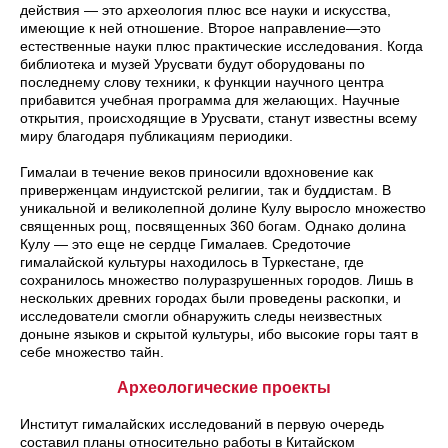
действия — это археология плюс все науки и искусства,
имеющие к ней отношение. Второе направление—это
естественные науки плюс практические исследования. Когда
библиотека и музей Урусвати будут оборудованы по
последнему слову техники, к функции научного центра
прибавится учебная программа для желающих. Научные
открытия, происходящие в Урусвати, станут известны всему
миру благодаря публикациям периодики.
Гималаи в течение веков приносили вдохновение как
приверженцам индуистской религии, так и буддистам. В
уникальной и великолепной долине Кулу выросло множество
священных рощ, посвященных 360 богам. Однако долина
Кулу — это еще не сердце Гималаев. Средоточие
гималайской культуры находилось в Туркестане, где
сохранилось множество полуразрушенных городов. Лишь в
нескольких древних городах были проведены раскопки, и
исследователи смогли обнаружить следы неизвестных
доныне языков и скрытой культуры, ибо высокие горы таят в
себе множество тайн.
Археологические проекты
Институт гималайских исследований в первую очередь
составил планы относительно работы в Китайском