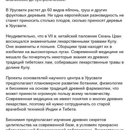
В Урусвати растет до 60 видов яблонь, груш и других
фруктовых деревьев. Ни одна европейская разновидность не
станет приносить столько плодов, сколько приносят деревья
в Урусвати.
Неудивительно, что в VII в. китайский паломник Сюань Цзан
восхищался знаменитыми лекарственными травами Кулу.
Они знамениты и поныне. Сборщики трав находят их в
изобилии на высокогорных лугах. Современной медицине не
мешало бы почерпнуть некоторые знания из древних
традиций тибетских лам, собиравших лекарственные травы в
долине Кулу.
Проекты основателей научного центра в Урусвати
предполагают планомерное развитие ботаники, физиологии
и биохимии на основе традиций древней фармакопеи, что
может принести огромную пользу всему человечеству.
Современная медицина не имеет понятия о многих древних
лекарствах, поэтому ей нужно сотрудничать со старой
врачебной техникой Индии и Тибета.
Биохимия предполагает изучение древних секретов
целительства на современной базе, в условиях прекрасно