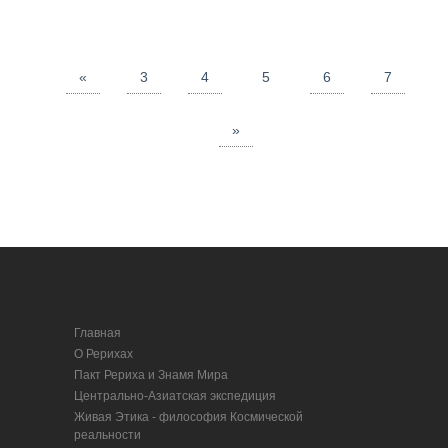
«
3
4
5
6
7
»
Главная
О Рерихах
Пакт Рериха и Знамя Мира
Центрально-Азиатская экспедиция
Живая Этика - философия Космической
реальности