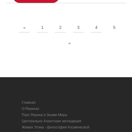
«
1
2
3
4
5
»
Главная
О Рерихах
Пакт Рериха и Знамя Мира
Центрально-Азиатская экспедиция
Живая Этика - философия Космической