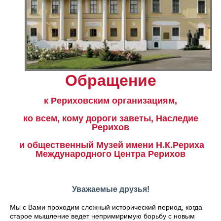
Обращение
к Рериховским организациям,
ко всем, кому дороги заветы, Наследие
Рерихов
и общественный Музей имени Н.К.Рериха
Международного Центра Рерихов
Уважаемые друзья!
Мы с Вами проходим сложный исторический период, когда
старое мышление ведет непримиримую борьбу с новым