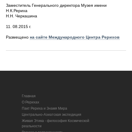
Заместитель Генерального директора Музея имени
Н.К.Рериха
Н.Н. Черкашина
11. 08.2015 г.
Размещено
на сайте Международного Центра Рерихов
Главная
О Рерихах
Пакт Рериха и Знамя Мира
Центрально-Азиатская экспедиция
Живая Этика - философия Космической
реальности