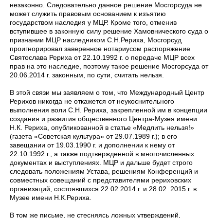
незаконно. Следовательно данное решение Мосгорсуда не
может служить правовым основанием к изъятию
государством наследия у МЦР. Кроме того, отменив
вступившее в законную силу решение Хамовнического суда о
признании МЦР наследником С.Н.Рериха, Мосгорсуд
проигнорировал заверенное нотариусом распоряжение
Святослава Рериха от 22.10.1992 г. о передаче МЦР всех
прав на это наследие, поэтому такое решение Мосгорсуда от
20.06.2014 г. законным, по сути, считать нельзя.
В этой связи мы заявляем о том, что Международный Центр
Рерихов никогда не откажется от неукоснительного
выполнения воли С.Н. Рериха, закрепленной им в концепции
создания и развития общественного Центра-Музея имени
Н.К. Рериха, опубликованной в статье «Медлить нельзя!»
(газета «Советская культура» от 29.07.1989 г.); в его
завещании от 19.03.1990 г. и дополнении к нему от
22.10.1992 г., а также подтвержденной в многочисленных
документах и выступлениях. МЦР и дальше будет строго
следовать положениям Устава, решениям Конференций и
совместных совещаний с представителями рериховских
организаций, состоявшихся 22.02.2014 г. и 28.02. 2015 г. в
Музее имени Н.К.Рериха.
В том же письме, не стесняясь ложных утверждений,