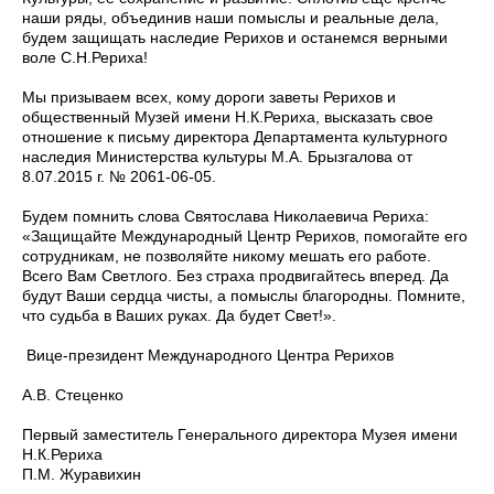
наши ряды, объединив наши помыслы и реальные дела,
будем защищать наследие Рерихов и останемся верными
воле С.Н.Рериха!
Мы призываем всех, кому дороги заветы Рерихов и
общественный Музей имени Н.К.Рериха, высказать свое
отношение к письму директора Департамента культурного
наследия Министерства культуры М.А. Брызгалова от
8.07.2015 г. № 2061-06-05.
Будем помнить слова Святослава Николаевича Рериха:
«Защищайте Международный Центр Рерихов, помогайте его
сотрудникам, не позволяйте никому мешать его работе.
Всего Вам Светлого. Без страха продвигайтесь вперед. Да
будут Ваши сердца чисты, а помыслы благородны. Помните,
что судьба в Ваших руках. Да будет Свет!».
Вице-президент Международного Центра Рерихов
А.В. Стеценко
Первый заместитель Генерального директора Музея имени
Н.К.Рериха
П.М. Журавихин