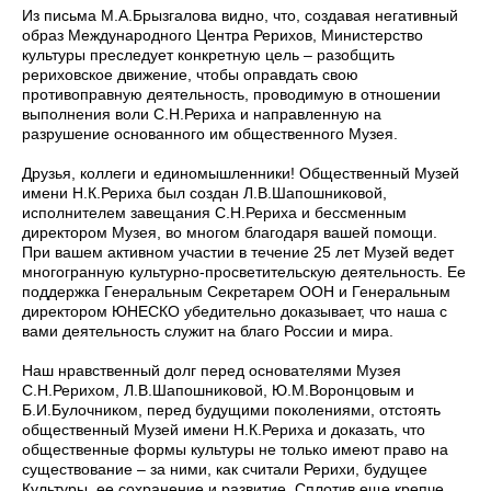
Из письма М.А.Брызгалова видно, что, создавая негативный
образ Международного Центра Рерихов, Министерство
культуры преследует конкретную цель – разобщить
рериховское движение, чтобы оправдать свою
противоправную деятельность, проводимую в отношении
выполнения воли С.Н.Рериха и направленную на
разрушение основанного им общественного Музея.
Друзья, коллеги и единомышленники! Общественный Музей
имени Н.К.Рериха был создан Л.В.Шапошниковой,
исполнителем завещания С.Н.Рериха и бессменным
директором Музея, во многом благодаря вашей помощи.
При вашем активном участии в течение 25 лет Музей ведет
многогранную культурно-просветительскую деятельность. Ее
поддержка Генеральным Секретарем ООН и Генеральным
директором ЮНЕСКО убедительно доказывает, что наша с
вами деятельность служит на благо России и мира.
Наш нравственный долг перед основателями Музея
С.Н.Рерихом, Л.В.Шапошниковой, Ю.М.Воронцовым и
Б.И.Булочником, перед будущими поколениями, отстоять
общественный Музей имени Н.К.Рериха и доказать, что
общественные формы культуры не только имеют право на
существование – за ними, как считали Рерихи, будущее
Культуры, ее сохранение и развитие. Сплотив еще крепче