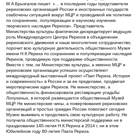
М.А.Брызгалов пишет: «… в последние годы представители
рериховских организаций России и иностранных государств
озабочены ситуацией вокруг МЦР и проводимой им политики
по сохранению, популяризации и научному изучению
творческого наследия Рерихов». Представитель
Министерства культуры фактически дискредитирует ведущую
роль Международного Центра Рерихов в объединении
рериховского движения и наше многолетнее сотрудничество,
порочит всю культурную деятельность общественного Музея
имени Н.К.Рериха по сохранению и популяризации наследия
Рерихов, проводимую при поддержке общественности.
Вместе с тем, не Министерство культуры, а именно МЦР и
рериховские организации успешно осуществляют
международный выставочный проект «Пакт Рериха. История
и современность» в России и за ее пределами, продвигая
миротворческие идеи Рерихов. Не министерство, а
общественность финансировала реставрацию усадьбы
Лопухиных, в которой размещается общественный Музей
МЦР. Не министерские чины, а пожертвования рериховских
организаций и простых граждан России помогают сегодня
Музею выживать и продолжать свою культурную работу. Не
получила общественность министерской поддержки ни в
праздновании 140-летия Н.К.Рериха в 2014 г, ни в этом
Юбилейном году 80-летия Пакта Рериха.