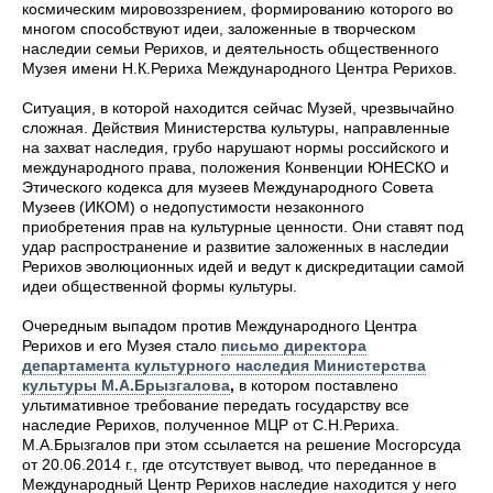
космическим мировоззрением, формированию которого во
многом способствуют идеи, заложенные в творческом
наследии семьи Рерихов, и деятельность общественного
Музея имени Н.К.Рериха Международного Центра Рерихов.
Ситуация, в которой находится сейчас Музей, чрезвычайно
сложная. Действия Министерства культуры, направленные
на захват наследия, грубо нарушают нормы российского и
международного права, положения Конвенции ЮНЕСКО и
Этического кодекса для музеев Международного Совета
Музеев (ИКОМ) о недопустимости незаконного
приобретения прав на культурные ценности. Они ставят под
удар распространение и развитие заложенных в наследии
Рерихов эволюционных идей и ведут к дискредитации самой
идеи общественной формы культуры.
Очередным выпадом против Международного Центра
Рерихов и его Музея стало
письмо директора
департамента культурного наследия Министерства
культуры М.А.Брызгалова
,
в котором поставлено
ультимативное требование передать государству все
наследие Рерихов, полученное МЦР от С.Н.Рериха.
М.А.Брызгалов при этом ссылается на решение Мосгорсуда
от 20.06.2014 г., где отсутствует вывод, что переданное в
Международный Центр Рерихов наследие находится у него