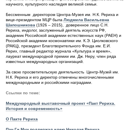
научного, культурного наследия великой семьи.
Бессменным директором Центра-Музея им. Н.К. Рериха и
вице-президентом МЦР была
Людмила Васильевна
Шапошникова
(1926 – 2015), доверенное лицо С.Н.
Рериха, индолог, заслуженный деятель искусств РФ,
академик Российской академии естественных наук (РАЕН) и
Российской академии космонавтики им. К.Э. Циолковского
(РАКЦ), президент Благотворительного Фонда им. Е.И.
Рерих, главный редактор журнала «Культура и время»,
лауреат международной премии им. Дж. Неру, член ряда
известных международных организаций.
За свою просветительскую деятельность Центр-Музей им.
Н.К. Рериха и его директор отмечены многочисленными
международными и российскими наградами.
Ссылки по теме:
Международный выставочный проект «Пакт Рериха.
История и современность»
О Пакте Рериха
Пан Ги Мун поддержал идею Николая Рериха