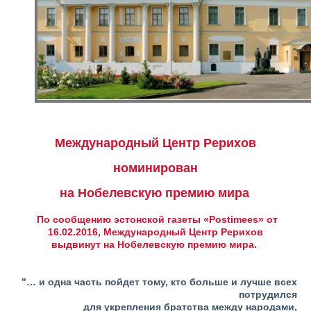
Международный Центр
Рерихов
номинирован
на Нобелевскую
премию мира
По сообщению эстонской газеты
«Postimees» от
16.02.2016,
Международный Центр Рерихов
выдвинут на Нобелевскую премию мира.
"… и одна часть пойдет тому, кто больше и лучше всех
потрудился
для укрепления братства между народами,