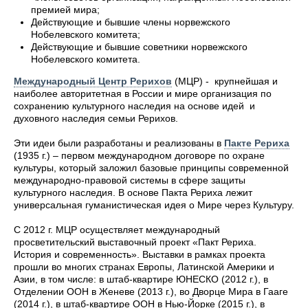
премией мира;
Действующие и бывшие члены норвежского
Нобелевского комитета;
Действующие и бывшие советники норвежского
Нобелевского комитета.
Международный Центр Рерихов
(МЦР) - крупнейшая и
наиболее авторитетная в России и мире организация по
сохранению культурного наследия на основе идей и
духовного наследия семьи Рерихов.
Эти идеи были разработаны и реализованы в
Пакте Рериха
(1935 г.) – первом международном договоре по охране
культуры, который заложил базовые принципы современной
международно-правовой системы в сфере защиты
культурного наследия. В основе Пакта Рериха лежит
универсальная гуманистическая идея о Мире через Культуру.
С 2012 г. МЦР осуществляет международный
просветительский выставочный проект «Пакт Рериха.
История и современность». Выставки в рамках проекта
прошли во многих странах Европы, Латинской Америки и
Азии, в том числе: в штаб-квартире ЮНЕСКО (2012 г.), в
Отделении ООН в Женеве (2013 г.), во Дворце Мира в Гааге
(2014 г.), в штаб-квартире ООН в Нью-Йорке (2015 г.), в