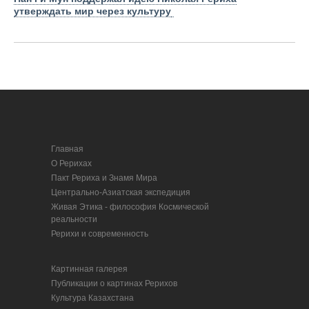
утверждать мир через культуру
Главная
О Рерихах
Пакт Рериха и Знамя Мира
Центрально-Азиатская экспедиция
Живая Этика - философия Космической
реальности
Рерихи и современность
Картинная галерея
Публикации о картинах Рерихов
Культура Казахстана