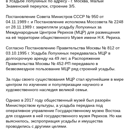
в Усадьбе Лопухиных по адресу - г. Москва, Малый
Знаменский переулок, строение 3/5.
Постановление Совета Министров СССР № 950 от
04.11.1989 г. и Постановление исполкома Моссовета № 2248
от 28.11.1989 г. закрепляли усадьбу Лопухиных за
Международным Центром Рерихов (МЦР) для размещения
на её территории общественного Музея имени Н.К. Рериха.
Согласно Постановлению Правительства Москвы № 812 от
03.10.1995 г. Усадьба Лопухиных передавалась МЦР в
долгосрочную аренду на 49 лет, а Распоряжение
Правительства Москвы № 452-РП передавало в
безвозмездное пользование МЦР ряд строений усадьбы.
За годы своего существования МЦР стал крупнейшим в мире
центром по изучению и популяризации научного и
художественного наследия великой семьи.
Однако в 2017 году общественный музей был разорён
Министерством культуры, а усадьба передана под
оперативное управление Государственному музею Востока
для создания в ней государственного музея Рерихов. Но как
выяснилось, экспроприация усадьбы и имущества
проводились с другими целями.