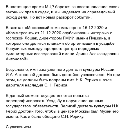
В настоящее время МЦР борется за восстановление своих
законных прав в судах, и мы надеемся на справедливый
исход дела. Но вот новый разворот событий.
В газетах «Московский комсомолец» от 16.12.2020 и
«Коммерсант» от 21.12.2020 опубликованы интервью с
госпожой Лошак, директором ГМИИ имени Пушкина, в
которых она делится планами об организации в усадьбе
Лопухиных «международного центра передовых
гуманитарных исследований имени Ирины Александровны
Антоновой».
Безусловно, имя заслуженного деятеля культуры России,
И.А. Антоновой должно быть достойно увековечено. Но при
этом, не должны быть попраны имя Н.К. Рериха и воля
дарителя наследия С.Н. Рериха.
В данный момент осуществляется попытка
перепрофилировать Усадьбу в нарушение данных
государством обязательств. Великий деятель культуры Н.К.
Рерих достоин того, чтобы в центре Москвы был Музей его
имени. Как и было обещано С.Н. Рериху.
С уважением.