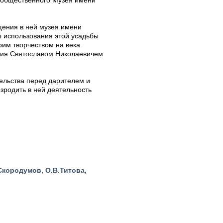
а общественного Музея имени
щения в ней музея имени
ы использования этой усадьбы
оим творчеством на века
едия Святославом Николаевичем
ельства перед дарителем и
зродить в ней деятельность
.Скородумов, О.В.Титова,