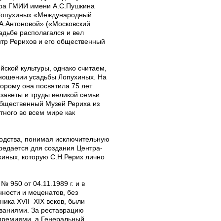
ора ГМИИ имени А.С.Пушкина
 Лопухиных «Международный
А.Антоновой» («Московский
садьбе располагался и вел
тр Рерихов и его общественный
ской культуры, однако считаем,
тношении усадьбы Лопухиных. На
орому она посвятила 75 лет
 заветы и труды великой семьи
общественный Музей Рериха из
тного во всем мире как
водства, понимая исключительную
редается для создания Центра-
хиных, которую С.Н.Рерих лично
950 от 04.11.1989 г. и в
нности и меценатов, без
ика XVII–XIX веков, были
ваниями. За реставрацию
премиями, а Генеральный