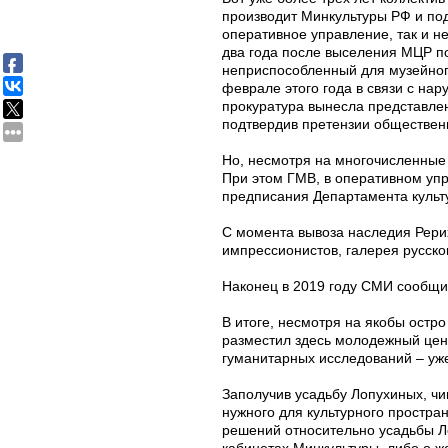
производит Минкультуры РФ и под
оперативное управление, так и н
два года после выселения МЦР п
неприспособленный для музейного
феврале этого года в связи с на
прокуратура вынесла представлен
подтвердив претензии общественн
Но, несмотря на многочисленные 
При этом ГМВ, в оперативном уп
предписания Департамента культу
С момента вывоза наследия Рерих
импрессионистов, галерея русско
Наконец в 2019 году СМИ сообщи
В итоге, несмотря на якобы остр
разместил здесь молодежный цен
гуманитарных исследований – уже
Заполучив усадьбу Лопухиных, чин
нужного для культурного простра
решений относительно усадьбы Л