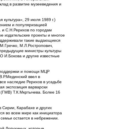
клад в развитие музееведения и
 культура», 29 июля 1989 г.)
чением и популяризацией
. и С.Н.Рерихов по городам
е издательские проекты и многое
поддерживали такие выдающиеся
.М.Гречко, М.Л.Ростропович,
и предыдущие министры культуры
О И.Бокова и другие известные
я поддержки и помощи МЦР
В.Р.Мединский ввел в
все наследие Рерихов в усадьбе
ая экспозиция варварски
 (ГМВ) Т.К.Мкртычева. Более 16
в Сирии, Карабахе и других
тся во всем мире как инициатора
 семьи остается в небрежении.
бой Лопухиных, которые