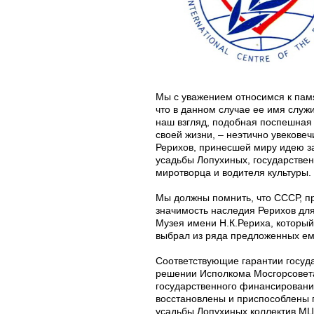
Мы с уважением относимся к пам
что в данном случае ее имя служ
наш взгляд, подобная поспешная
своей жизни, – неэтично увековеч
Рерихов, принесшей миру идею з
усадьбы Лопухиных, государствен
миротворца и водителя культуры.
Мы должны помнить, что СССР, пр
значимость наследия Рерихов для
Музея имени Н.К.Рериха, который
выбрал из ряда предложенных ем
Соответствующие гарантии госуда
решении Исполкома Мосгорсовета 
государственного финансировани
восстановлены и приспособлены 
усадьбы Лопухиных коллектив М