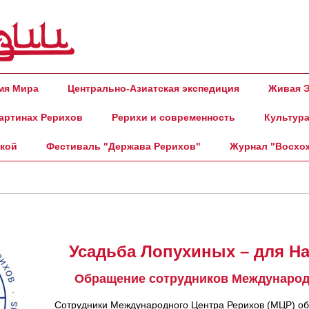
амя Мира
Центрально-Азиатская экспедиция
Живая Э
артинах Рерихов
Рерихи и современность
Культура
ской
Фестиваль "Держава Рерихов"
Журнал "Восхо
Усадьба Лопухиных – для На
Обращение сотрудников Международ
Сотрудники Международного Центра Рерихов (МЦР) об