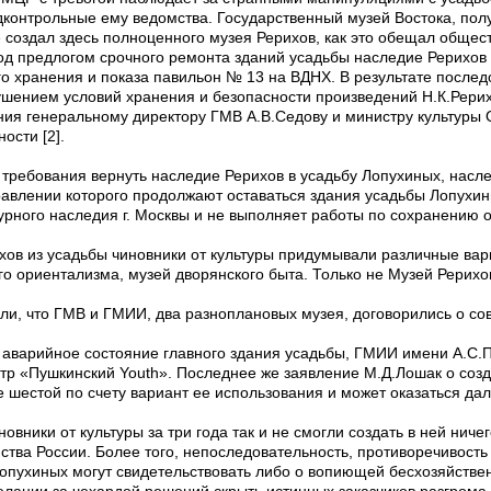
контрольные ему ведомства. Государственный музей Востока, полу
е создал здесь полноценного музея Рерихов, как это обещал общес
од предлогом срочного ремонта зданий усадьбы наследие Рерихов
 хранения и показа павильон № 13 на ВДНХ. В результате последо
рушением условий хранения и безопасности произведений Н.К.Рери
ия генеральному директору ГМВ А.В.Седову и министру культуры 
ости [2].
требования вернуть наследие Рерихов в усадьбу Лопухиных, насле
равлении которого продолжают оставаться здания усадьбы Лопухин
рного наследия г. Москвы и не выполняет работы по сохранению об
ов из усадьбы чиновники от культуры придумывали различные вар
го ориентализма, музей дворянского быта. Только не Музей Рерихо
ли, что ГМВ и ГМИИ, два разноплановых музея, договорились о со
о аварийное состояние главного здания усадьбы, ГМИИ имени А.С.
тр «Пушкинский Youth». Последнее же заявление М.Д.Лошак о созд
 шестой по счету вариант ее использования и может оказаться да
овники от культуры за три года так и не смогли создать в ней ниче
нства России. Более того, непоследовательность, противоречивость
опухиных могут свидетельствовать либо о вопиющей бесхозяйстве