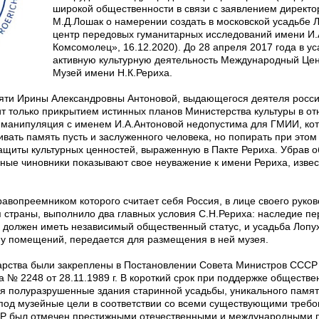
широкой общественности в связи с заявлением директ
М.Д.Лошак о намерении создать в московской усадьбе
центр передовых гуманитарных исследований имени И.
Комсомолец», 16.12.2020). До 28 апреля 2017 года в у
активную культурную деятельность Международный Цен
Музей имени Н.К.Рериха.
яти Ирины Александровны Антоновой, выдающегося деятеля россий
ит только прикрытием истинных планов Министерства культуры в о
 манипуляция с именем И.А.Антоновой недопустима для ГМИИ, кот
ивать память пусть и заслуженного человека, но попирать при этом
ащиты культурных ценностей, выраженную в Пакте Рериха. Убрав 
ные чиновники показывают свое неуважение к имени Рериха, извес
авопреемником которого считает себя Россия, в лице своего руко
 страны, выполнило два главных условия С.Н.Рериха: наследие пе
 должен иметь независимый общественный статус, и усадьба Лопу
у помещений, передается для размещения в ней музея.
рства были закреплены в Постановлении Совета Министров СССР № 
№ 2248 от 28.11.1989 г. В короткий срок при поддержке обществе
я полуразрушенные здания старинной усадьбы, уникального памятн
под музейные цели в соответствии со всеми существующими требо
ЦР был отмечен престижными отечественными и международными 