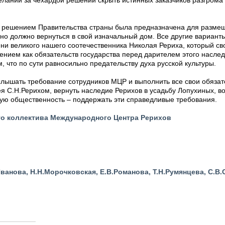
елании за чехардой решений скрыть истинных заказчиков разгром
х решением Правительства страны была предназначена для разме
оно должно вернуться в свой изначальный дом. Все другие вариант
ни великого нашего соотечественника Николая Рериха, который св
ением как обязательств государства перед дарителем этого насл
, что по сути равносильно предательству духа русской культуры.
слышать требование сотрудников МЦР и выполнить все свои обязат
 С.Н.Рерихом, вернуть наследие Рерихов в усадьбу Лопухиных, во
кую общественность – поддержать эти справедливые требования.
го коллектива Международного Центра Рерихов
Иванова, Н.Н.Морочковская, Е.В.Романова, Т.Н.Румянцева, С.В