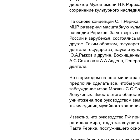
директор Музея имени Н.К.Рерих
сохранение культурного наследия
На основе концепции С.Н.Рериха (
МЦР развернул масштабную культ
наследия Рерихов. За четверть в
России и зарубежья, состоялись
другое. Таким образом, государ
деятели государства, науки и кул
Ю.А.Рыжов и другие. Восхищенны
А.С.Соколов и А.А.Авдеев, Гене
деятели.
Но с приходом на пост министра
предпочли сделать все, чтобы ун
заблуждение мэра Москвы С.С.Соб
Лопухиных. Вместо этого общест
уничтожена под руководством зам
тысяч единиц музейного хранени
Известно, что руководство РФ пр
регионах мира, тогда как внутри 
Пакта Рериха, послужившего осно
Вот уже более трех лет коллекти