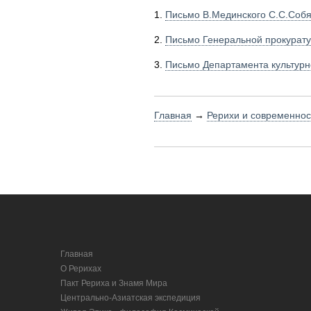
1.
Письмо В.Мединского С.С.Собян
2.
Письмо Генеральной прокуратур
3.
Письмо Департамента культурно
Главная
→
Рерихи и современнос
Главная
О Рерихах
Пакт Рериха и Знамя Мира
Центрально-Азиатская экспедиция