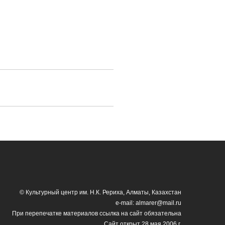
© Культурный центр им. Н.К. Рериха, Алматы, Казахстан
e-mail: almarer@mail.ru
При перепечатке материалов ссылка на сайт обязательна
Сайт открыт 28 мая 2006 г.