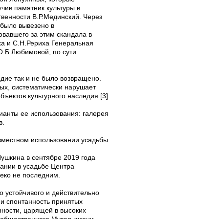
чив памятник культуры в
твенности В.Р.Мединский. Через
 было вывезено в
вавшего за этим скандала в
ха и С.Н.Рериха Генеральная
О.Б.Любимовой, по сути
дие так и не было возвращено.
ых, систематически нарушает
ъектов культурного наследия [3].
ианты ее использования: галерея
в.
вместном использовании усадьбы.
Пушкина в сентябре 2019 года
ании в усадьбе Центра
леко не последним.
го устойчивого и действительно
 и спонтанность принятых
нности, царящей в высоких