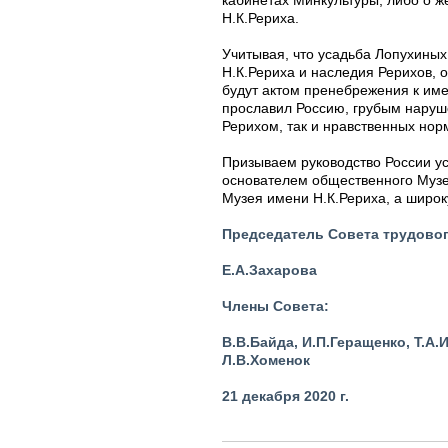
кабинетах Минкультуры, либо о ж
Н.К.Рериха.
Учитывая, что усадьба Лопухины
Н.К.Рериха и наследия Рерихов, 
будут актом пренебрежения к име
прославил Россию, грубым наруш
Рерихом, так и нравственных норм
Призываем руководство России у
основателем общественного Музея
Музея имени Н.К.Рериха, а широ
Председатель Совета трудово
Е.А.Захарова
Члены Совета:
В.В.Байда, И.П.Геращенко, Т.А.
Л.В.Хоменок
21 декабря 2020 г.