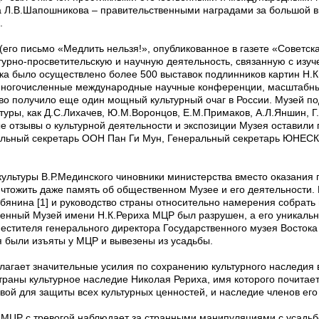
а Л.В.Шапошникова – правительственными наградами за большой в
.
его письмо «Медлить нельзя!», опубликованное в газете «Советская
урно-просветительскую и научную деятельность, связанную с изу
ека было осуществлено более 500 выставок подлинников картин Н.К
 многочисленные международные научные конференции, масштабны
ство получило еще один мощный культурный очаг в России. Музей 
ьтуры, как Д.С.Лихачев, Ю.М.Воронцов, Е.М.Примаков, А.Л.Яншин, Г
е отзывы о культурной деятельности и экспозиции Музея оставил
ральный секретарь ООН Пан Ги Мун, Генеральный секретарь ЮНЕСК
 культуры В.Р.Мединского чиновники министерства вместо оказани
ичтожить даже память об общественном Музее и его деятельности. 
янина [1] и руководство страны относительно намерения собрать 
венный Музей имени Н.К.Рериха МЦР был разрушен, а его уникальн
естителя генерального директора Государственного музея Востока
я были изъяты у МЦР и вывезены из усадьбы.
илагает значительные усилия по сохранению культурного наследия 
страны культурное наследие Николая Рериха, имя которого почитае
вой для защиты всех культурных ценностей, и наследие членов его
в МЦР с тревогой наблюдает за странными манипуляциями с усадь