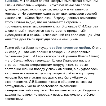
синтеза.
Мы помним эпитет, который был связан с именем
Елены Ивановны – «ярая». В русском языке это слово
довольно редко используется, иногда – в негативном
контексте. Но вспомним один из лучших шедевров русской
иконописи – «Спас Ярое око». В традиционных описаниях
этого Облика видно, что он отличается строгим и
проницательным выражением глаз. В словаре С.И.Ожегова
слово «ярый» трактуется как «страстно преданный»,
«убежденный и яркий», «сверкающий как ярое солнце». Эти
качества духа были присущи обеим женщинам.
Также обеим было присуще
особое качество любви.
Огонь
их сердца – это «не орешки в сахаре и не серебряные
бирюльки» (так Е.И.Рерих говорила об учении Живой Этики)
– это была любовь творящая. Елена Ивановна писала
строгие письма американским сотрудникам, которые
постоянно шли на поводу у своих амбиций, а ей удавалось
направлять в нужное русло культурной работы эту группу,
которая без ее участия превратились бы в «банку со
скорпионами». Л.В.Шапошникова в общении со своими
сотрудниками часто использовала выражение
«энергетический импульс». Эти импульсы мощно бодрили и
давали направление вперед и ввысь, насколько это было
возможным.