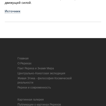
движущей силой.
Источник
Главная
О Рерихах
Пакт Рериха и Знамя Мира
Центрально-Азиатская экспедиция
Живая Этика - философия Космической
реальности
Рерихи и современность
Картинная галерея
Публикации о картинах Рерихов