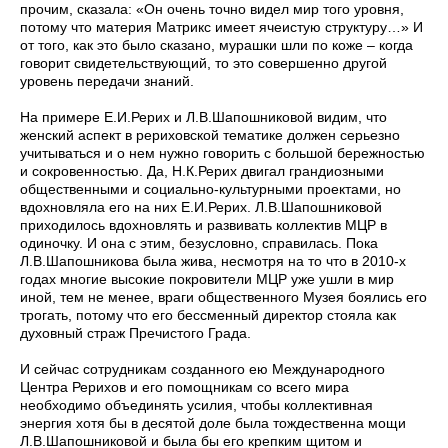
прочим, сказала: «Он очень точно видел мир того уровня,
потому что материя Матрикс имеет ячеистую структуру…» И
от того, как это было сказано, мурашки шли по коже – когда
говорит свидетельствующий, то это совершенно другой
уровень передачи знаний.
На примере Е.И.Рерих и Л.В.Шапошниковой видим, что
женский аспект в рериховской тематике должен серьезно
учитываться и о нем нужно говорить с большой бережностью
и сокровенностью. Да, Н.К.Рерих двигал грандиозными
общественными и социально-культурными проектами, но
вдохновляла его на них Е.И.Рерих. Л.В.Шапошниковой
приходилось вдохновлять и развивать коллектив МЦР в
одиночку. И она с этим, безусловно, справилась. Пока
Л.В.Шапошникова была жива, несмотря на то что в 2010-х
годах многие высокие покровители МЦР уже ушли в мир
иной, тем не менее, враги общественного Музея боялись его
трогать, потому что его бессменный директор стояла как
духовный страж Пречистого Града.
И сейчас сотрудникам созданного ею Международного
Центра Рерихов и его помощникам со всего мира
необходимо объединять усилия, чтобы коллективная
энергия хотя бы в десятой доле была тождественна мощи
Л.В.Шапошниковой и была бы его крепким щитом и