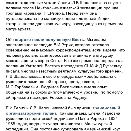
самые отдаленные уголки Индии. Л.В.Шапошникова спустя
полвека после Центрально-Азиатской экспедиции прошла
тропами каравана Н.К.Рериха. Перед этим она
путешествовала по малоизученным племенам Индии,
которые несли древнюю культуру, восходящую ко временам
матриархата.
Обе
широко несли полученную Весть.
Мы знаем
эпистолярное наследие Е.И.Рерих, которая отвечала
совершенно незнакомым корреспондентам, если видела, что
человек реально заинтересован в знаниях и в его душу
можно заронить зерна Света. В то же время она передавала
послания Учителей Востока президенту США Ф.Д.Рузвельту,
писала многим известным деятелям культуры того времени.
Л.В.Шапошникова, в свою очередь, взаимодействовала с
руководителями нашей страны, прежде всего, с
М.С.Горбачевым. Людмила Васильевна имела опыт
общения на высоком дипломатическом уровне, что помогло
ей привезти наследие Рерихов на Родину.
Е.И.Рерих и Л.В.Шапошниковой был присущ
грандиозный
организаторский талант.
Как мы знаем, Елена Ивановна
руководила подготовкой подписания Пакта Рериха в 1934–
1935 годах, когда ее супруг находился в Маньчжурской
экспедиции. Она постоянно курировала американский круг