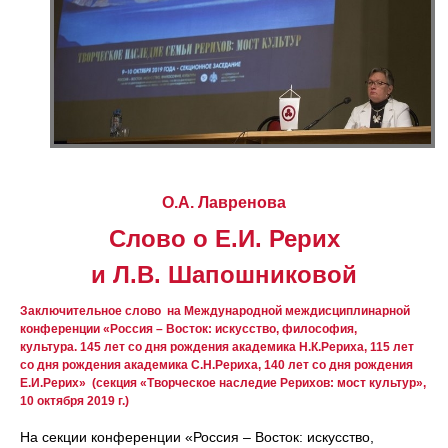
О.А. Лавренова
Слово о Е.И. Рерих
и Л.В. Шапошниковой
Заключительное слово на Международной междисциплинарной
конференции «Россия – Восток: искусство, философия,
культура. 145 лет со дня рождения академика Н.К.Рериха, 115 лет
со дня рождения академика С.Н.Рериха, 140 лет со дня рождения
Е.И.Рерих» (секция «Творческое наследие Рерихов: мост культур»,
10 октября 2019 г.)
На секции конференции «Россия – Восток: искусство,