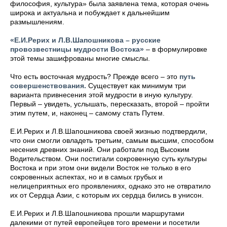
философия, культура» была заявлена тема, которая очень
широка и актуальна и побуждает к дальнейшим
размышлениям.
«Е.И.Рерих и Л.В.Шапошникова – русские
провозвестницы мудрости Востока»
– в формулировке
этой темы зашифрованы многие смыслы.
Что есть восточная мудрость? Прежде всего – это
путь
совершенствования.
Существует как минимум три
варианта привнесения этой мудрости в иную культуру.
Первый – увидеть, услышать, пересказать, второй – пройти
этим путем, и, наконец – самому стать Путем.
Е.И.Рерих и Л.В.Шапошникова своей жизнью подтвердили,
что они смогли овладеть третьим, самым высшим, способом
несения древних знаний. Они работали под Высоким
Водительством. Они постигали сокровенную суть культуры
Востока и при этом они видели Восток не только в его
сокровенных аспектах, но и в самых грубых и
нелицеприятных его проявлениях, однако это не отвратило
их от Сердца Азии, с которым их сердца бились в унисон.
Е.И.Рерих и Л.В.Шапошникова прошли маршрутами
далекими от путей европейцев того времени и посетили