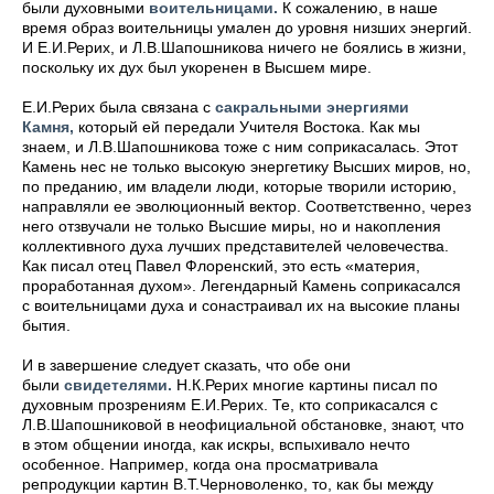
были духовными
воительницами.
К сожалению, в наше
время образ воительницы умален до уровня низших энергий.
И Е.И.Рерих, и Л.В.Шапошникова ничего не боялись в жизни,
поскольку их дух был укоренен в Высшем мире.
Е.И.Рерих была связана с
сакральными энергиями
Камня,
который ей передали Учителя Востока. Как мы
знаем, и Л.В.Шапошникова тоже с ним соприкасалась. Этот
Камень нес не только высокую энергетику Высших миров, но,
по преданию, им владели люди, которые творили историю,
направляли ее эволюционный вектор. Соответственно, через
него отзвучали не только Высшие миры, но и накопления
коллективного духа лучших представителей человечества.
Как писал отец Павел Флоренский, это есть «материя,
проработанная духом». Легендарный Камень соприкасался
с воительницами духа и сонастраивал их на высокие планы
бытия.
И в завершение следует сказать, что обе они
были
свидетелями.
Н.К.Рерих многие картины писал по
духовным прозрениям Е.И.Рерих. Те, кто соприкасался с
Л.В.Шапошниковой в неофициальной обстановке, знают, что
в этом общении иногда, как искры, вспыхивало нечто
особенное. Например, когда она просматривала
репродукции картин В.Т.Черноволенко, то, как бы между