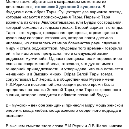
Можно также обратиться к сакральным моментам их
деятельности,
их женской духовной сущности.
В
буддизме есть образ Тары. Существует два варианта легенд,
которые касаются происхождения Тары. Первый: Тара
возникла из слезы Авалокитешвары, или Будды сострадания,
который сожалел о людских грехах. Второй вариант легенды:
Тара – это мудрая, прекрасная принцесса, стремящаяся к
духовному совершенствованию, которая почти достигла
нирваны, но отказалась от мира блаженства ради служения
миру и стала бодхисаттвой. Мудрецы того времени говорили
ей: «Ты настолько прекрасна, что в следующей жизни
родишься мужчиной». Однако принцесса, если перевести ее
слова на современный язык, отвечала, что дух не имеет
гендерной принадлежности, и утверждала, что она останется
женщиной и в Высших мирах. Образ Белой Тары всегда
сопутствовал Е.И.Рерих, а в общественном Музее имени
Н.К.Рериха в постоянной экспозиции долгое время была
представлена тханка Зеленой Тары, или Тары сокровенного
знания, которое находится в области познаний Будды.
В «мужской» век обе женщины принесли миру мощь женской
энергии, мощь любви, мощь женского сердечного подхода в
познании.
В высшем смысле этого слова Е.И.Рерих и Л.В.Шапошникова