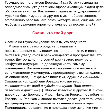
Государственного музея Востока. И как бы эти господа ни
оправдывались, уже для тысяч здравомыслящих людей дело
обстоит именно так. Как можно создавать государственный
музей на базе имущества другого музея, общественного,
эффективно работавшего почти четверть века, снискавшего
любовь и уважение огромного количества посетителей?
Скажи, кто твой друг…
Сложно на глубоком уровне понять, что подвигает
Т. Мкртычева к разного рода неправдивым и
невежественным заявлениям, но то, что он так или иначе
пытается утвердиться в рериховедческом пространстве, это
точно. Другое дело, что всякий раз из этого получается
конфузная ситуация, не делающая чести самому
претенденту. Вот ещё один его «аргумент» своей тесной
сопричастности упомянутому пространству: отвечая одному
из оппонентов, Т. Мкртычев пишет:
«Я дружил с Даниилом
Энтиным, который мне доверял многие вещи и
советовался со мной о судьбе его музея. Это широко
известные факты»
[1]. Широко известно и другое: Д. Энтин,
директор нью-йоркского Музея Николая Рериха, не любил ни
Россию, ни Рерихов и многое пытался делать для того, чтобы
дискредитировать и умалить их жизненный путь и идеи.
Принципиальное различие в подходах к осмыслению жизни