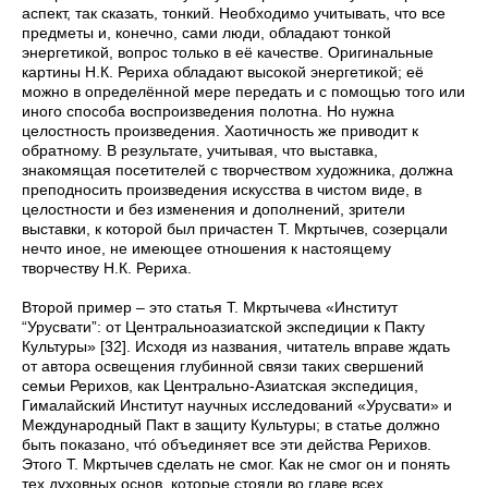
аспект, так сказать, тонкий. Необходимо учитывать, что все
предметы и, конечно, сами люди, обладают тонкой
энергетикой, вопрос только в её качестве. Оригинальные
картины Н.К. Рериха обладают высокой энергетикой; её
можно в определённой мере передать и с помощью того или
иного способа воспроизведения полотна. Но нужна
целостность произведения. Хаотичность же приводит к
обратному. В результате, учитывая, что выставка,
знакомящая посетителей с творчеством художника, должна
преподносить произведения искусства в чистом виде, в
целостности и без изменения и дополнений, зрители
выставки, к которой был причастен Т. Мкртычев, созерцали
нечто иное, не имеющее отношения к настоящему
творчеству Н.К. Рериха.
Второй пример – это статья Т. Мкртычева «Институт
“Урусвати”: от Центральноазиатской экспедиции к Пакту
Культуры» [32]. Исходя из названия, читатель вправе ждать
от автора освещения глубинной связи таких свершений
семьи Рерихов, как Центрально-Азиатская экспедиция,
Гималайский Институт научных исследований «Урусвати» и
Международный Пакт в защиту Культуры; в статье должно
быть показано, чтó объединяет все эти действа Рерихов.
Этого Т. Мкртычев сделать не смог. Как не смог он и понять
тех духовных основ, которые стояли во главе всех