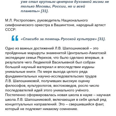
уже стал крупным центром духовной жизни не
только Москвы, России, но и всей
планеты»
[31].
М.Л. Ростропович, руководитель Национального
симфонического оркестра в Вашингтоне, народный артист
СССР:
«Спасибо за помощь Русской культуре»
[31].
Одно из важных достижений Л.В. Шапошниковой – это
пройденные маршруты знаменитой Центрально-Азиатской
экспедиции семьи Рерихов, что было сделано впервые, в
результате чего Людмилой Васильевной был собран
большой научный материал и впоследствии изданы
уникальные книги. По мере выхода целого ряда
фундаментальных научно-исследовательских трудов
Л.В. Шапошниковой, получивших высокую оценку
философов, культурологов, востоковедов, росло число
последователей идей этого уникального учёного.
Постепенно сформировалась новая школа в науке – научная
школа Л.В. Шапошниковой, включающая в себя целый ряд
концептуальных направлений. Это – свершившийся факт,
который не подлежит никакому сомнению.