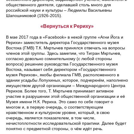
общественного деятеля, сделавшей столь много для
российской науки и культуры – Людмилы Васильевны
Шапошниковой (1926‑2015).
«Вернуться к Рериху»
В мае 2017 года в «Facebook» в некой группе «Агни Йога и
Рерихи» заместитель директора Государственного музея
Востока (ГМВ) Т.К. Мкртычев принялся отвечать на вопросы
членов этой группы. Здесь заметим, что Тигран Мкртычев,
согласно довольно сомнительному (с любой стороны
вопроса) решению руководства Государственного музея
Востока, называет себя директором «Государственного
музея Рерихов», якобы филиала ГМВ, расположенного в
здании усадьбы Лопухиных, которое, подчеркнём, наполнено
имуществом другой организации – Международного Центра
Рерихов. Более того, Т. Мкртычев принимает активное
участие в разрушении этой общественной организации и её
Музея имени Н.К. Рериха. Это само по себе говорит о
многом и, в первую очередь, о соответствующем
нравственном и культурном уровне, который, в свою
очередь, является показателем, в том числе,
нечистоплотности исследовательской практики. Далее будет
понятно с предметной стороны, о чём идёт речь.