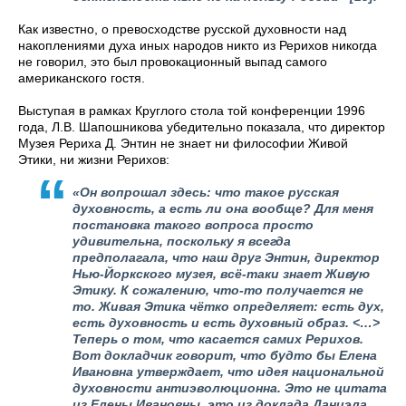
Как известно, о превосходстве русской духовности над
накоплениями духа иных народов никто из Рерихов никогда
не говорил, это был провокационный выпад самого
американского гостя.
Выступая в рамках Круглого стола той конференции 1996
года, Л.В. Шапошникова убедительно показала, что директор
Музея Рериха Д. Энтин не знает ни философии Живой
Этики, ни жизни Рерихов:
«Он вопрошал здесь: что такое русская
духовность, а есть ли она вообще? Для меня
постановка такого вопроса просто
удивительна, поскольку я всегда
предполагала, что наш друг Энтин, директор
Нью-Йоркского музея, всё-таки знает Живую
Этику. К сожалению, что-то получается не
то. Живая Этика чётко определяет: есть дух,
есть духовность и есть духовный образ. <…>
Теперь о том, что касается самих Рерихов.
Вот докладчик говорит, что будто бы Елена
Ивановна утверждает, что идея национальной
духовности антиэволюционна. Это не цитата
из Елены Ивановны, это из доклада Даниэла