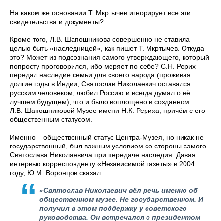
На каком же основании Т. Мкртычев игнорирует все эти
свидетельства и документы?
Кроме того, Л.В. Шапошникова совершенно не ставила
целью быть «наследницей», как пишет Т. Мкртычев. Откуда
это? Может из подсознания самого утверждающего, который
попросту проговорился, ибо меряет по себе? С.Н. Рерих
передал наследие семьи для своего народа (проживая
долгие годы в Индии, Святослав Николаевич оставался
русским человеком, любил Россию и всегда думал о её
лучшем будущем), что и было воплощено в созданном
Л.В. Шапошниковой Музее имени Н.К. Рериха, причём с его
общественным статусом.
Именно – общественный статус Центра-Музея, но никак не
государственный, был важным условием со стороны самого
Святослава Николаевича при передаче наследия. Давая
интервью корреспонденту «Независимой газеты» в 2004
году, Ю.М. Воронцов сказал:
«Святослав Николаевич вёл речь именно об
общественном музее. Не государственном. И
получил в этом поддержку у советского
руководства. Он встречался с президентом