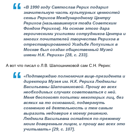
«В 1990 году Святослав Рерих подарил
значительную часть культурных ценностей
семьи Рерихов Международному Центру
Рерихов (называвшемуся тогда Советским
Фондом Рерихов). На основе этого дара
героическими усилиями сотрудников Центра и
многих почитателей творчества Рерихов в
отреставрированной Усадьбе Лопухиных в
Москве был создан общественный Музей
имени Н.К. Рериха»
[28, с. 233].
А вот что писал о Л.В. Шапошниковой сам С.Н. Рерих:
«Подтверждаю полномочия вице-президента и
директора Музея им. Н.К. Рериха Людмилы
Васильевны Шапошниковой. Прошу во всех
необходимых случаях советоваться с ней.
Меня беспокоят попытки некоторых лиц, без
всяких на то оснований, подвергнуть
сомнению её деятельность и тем самым
выразить недоверие к моему решению.
Людмила Васильевна остаётся по-прежнему
моим доверенным лицом, и прошу вас всех это
учитывать»
[29, с. 107].