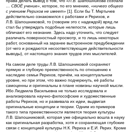
права делать вывод о том, что
«Л.В. Шапошникова создала
… СВОЁ учение»
, которое, по его мнению,
«ничего общего
с учением Рерихов не имеет»
[1]. Если бы Т. Мкртычев
действительно ознакомился с работами и Рерихов, и
Л.В. Шапошниковой, то (говорим это с надеждой) вряд ли
стал бы утверждать подобные нелепости, которые лишь
обличают его незнание. Здесь надо уточнить, что следует
различать поверхностный просмотр, и то лишь некоторых
работ, основанный на заранее выстроенном предубеждении
(от чего и рождаются несоответствующие действительности
выводы), от настоящего знания трудов этих мыслителей.
На самом деле труды Л.В. Шапошниковой сохраняют
прямую и глубокую преемственность по отношению к
наследию семьи Рерихов, причём, на концептуальном
уровне, но при этом, что важно подчеркнуть, её работы
самоценны и оригинальны в плане новизны научной мысли.
Ибо Людмила Васильевна не только исследовала и
анализировала научно-философские и художественные
работы Рерихов, но и развивала их идеи, выдвигая
оригинальные концепции и теории. Одним из примеров
такого типа преемственности является теория культуры
Л.В. Шапошниковой, которая уже официально вошла в науку
как оригинальная разработка, хотя и сохраняющая глубокие
связи с концепцией культуры Н.К. Рериха и Е.И. Рерих. Кроме