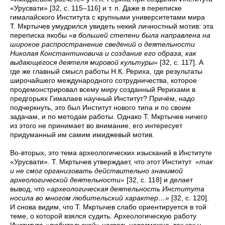
«Урусвати» [32, с. 115–116] и т. п. Даже в переписке
гималайского Института с крупными университетами мира
Т. Мкртычев умудрился увидеть некий личностный мотив: эта
переписка якобы
«в большей степени была направлена на
широкое распространение сведений о деятельности
Николая Константиновича и создание его образа, как
выдающегося деятеля мировой культуры»
[32, с. 117]. А
где же главный смысл работы Н.К. Рериха, где результаты
широчайшего международного сотрудничества, которое
продемонстрировал всему миру созданный Рерихами в
предгорьях Гималаев научный Институт? Причём, надо
подчеркнуть, это был Институт нового типа и по своим
задачам, и по методам работы. Однако Т. Мкртычев ничего
из этого не принимает во внимание, его интересует
придуманный им самим имиджевый мотив.
Во-вторых, это тема археологических изысканий в Институте
«Урусвати». Т. Мкртычев утверждает, что этот Институт
«так
и не смог организовать действительно значимой
археологической деятельности»
[32, с. 118] и делает
вывод, что
«археологическая деятельность Института
носила во многом любительский характер…»
[32, с. 120].
И снова видим, что Т. Мкртычев слабо ориентируется в той
теме, о которой взялся судить. Археологическую работу