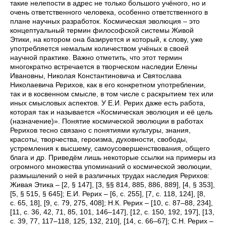
такие нелепости в адрес не только большого учёного, но и
очень ответственного человека, особенно ответственного в
плане научных разработок. Космическая эволюция – это
концептуальный термин философской системы Живой
Этики, на котором она базируется и который, к слову, уже
употребляется немалым количеством учёных в своей
научной практике. Важно отметить, что этот термин
многократно встречается в творческом наследии Елены
Ивановны, Николая Константиновича и Святослава
Николаевича Рерихов, как в его конкретном употреблении,
так и в косвенном смысле, в том числе с раскрытием тех или
иных смысловых аспектов. У Е.И. Рерих даже есть работа,
которая так и называется «Космическая эволюция и её цель
(назначение)». Понятие космической эволюции в работах
Рерихов тесно связано с понятиями культуры, знания,
красоты, творчества, героизма, духовности, свободы,
устремления к высшему, самоусовершенствования, общего
блага и др. Приведём лишь некоторые ссылки на примеры из
огромного множества упоминаний о космической эволюции,
размышлений о ней в различных трудах наследия Рерихов:
Живая Этика – [2, § 147], [3, §§ 814, 885, 886, 889], [4, § 353],
[5, § 515, § 645]; Е.И. Рерих – [6, с. 255], [7, с. 118, 124], [8,
с. 65, 18], [9, с. 79, 275, 408]; Н.К. Рерих – [10, с. 87–88,
234],
[11, с. 36, 42, 71, 85, 101, 146–147], [12, с. 150, 192, 197], [13,
с. 39, 77, 117–118, 125, 132, 210], [14, с. 66–67]; С.Н. Рерих –