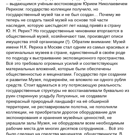
– выдающимся учёным-востоковедом Юрием Николаевичем
Рерихом: государство коллекции получило, но
государственный музей так и не был создан… Почему же
теперь не создать такой музей на основе той части
наследия, которую шестьдесят лет назад привёз в страну
Ю. Н. Рерих? Но государственные чиновники вторгаются в
общественный музей, хозяйничают там, производят описи
имущества этой организации (!). Обратим внимание: Музей
имени Н.К. Рериха в Москве стал одним из самых красивых и
оригинальных музеев в стране, единственный в своём роде
по подходу к выстраиванию экспозиционного пространства.
Всё это требовало огромных усилий и соответствующих
материальных вложений, которые были обеспечены
общественностью и меценатами. Государство при создании
и развитии Музея, подчеркнём, не вложило ни одного рубля
средств. Стоит вдуматься в эту потрясающую реальность:
государственные структуры не восстанавливали буквально из
руин старинную усадьбу Лопухиных, не создавали
прекрасный природный ландшафт на её обширной
территории, не реставрировали полотна, не пополняли
коллекции, не приобретали дорогое оборудование для
экспонирования и хранения музейных ценностей, не
украшали залы Музея, не оборудовали всем необходимым
рабочие места для многих десятков сотрудников… Всё это
было сделано на средства меценатов, общественности. В