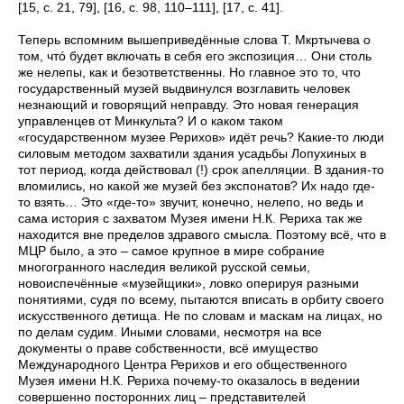
[15, с. 21, 79], [16, с. 98, 110–111], [17, с. 41].
Теперь вспомним вышеприведённые слова Т. Мкртычева о
том, чтó будет включать в себя его экспозиция… Они столь
же нелепы, как и безответственны. Но главное это то, что
государственный музей выдвинулся возглавить человек
незнающий и говорящий неправду. Это новая генерация
управленцев от Минкульта? И о каком таком
«государственном музее Рерихов» идёт речь? Какие-то люди
силовым методом захватили здания усадьбы Лопухиных в
тот период, когда действовал (!) срок апелляции. В здания-то
вломились, но какой же музей без экспонатов? Их надо где-
то взять… Это «где-то» звучит, конечно, нелепо, но ведь и
сама история с захватом Музея имени Н.К. Рериха так же
находится вне пределов здравого смысла. Поэтому всё, что в
МЦР было, а это – самое крупное в мире собрание
многогранного наследия великой русской семьи,
новоиспечённые «музейщики», ловко оперируя разными
понятиями, судя по всему, пытаются вписать в орбиту своего
искусственного детища. Не по словам и маскам на лицах, но
по делам судим. Иными словами, несмотря на все
документы о праве собственности, всё имущество
Международного Центра Рерихов и его общественного
Музея имени Н.К. Рериха почему-то оказалось в ведении
совершенно посторонних лиц – представителей