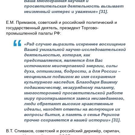
Ваша многогранная научная и
просветительская деятельность вызывает
неизменный интерес и уважение»
[31].
Е.М. Примаков, советский и российский политический и
государственный деятель, президент Торгово-
промышленной палаты РФ:
«Рад случаю выразить искреннее восхищение
Вашей уникальной научно-исследовательской
деятельностью, которая, как
представляется, является для Вас
источником неисчерпаемой энергии, силы
духа, оптимизма, бодрости, а для России –
неоценимым подвигом во имя сохранения
культурного наследия. Благодаря Вашему
подвижничеству, незаурядному таланту,
многосторонней просветительской работе
миру приоткрывается завеса неизведанного,
люди обретают высокие нравственные
идеалы, находят ответы на волнующие их
вопросы бытия, а память о семье Рерихов
прочно сохраняется в нашей истории»
[31].
В.Т. Спиваков, советский и российский дирижёр, скрипач,