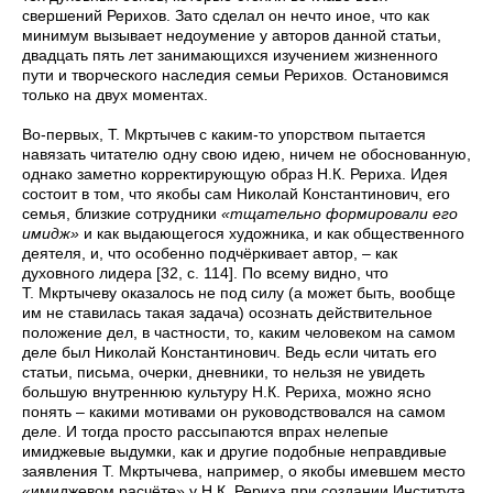
свершений Рерихов. Зато сделал он нечто иное, что как
минимум вызывает недоумение у авторов данной статьи,
двадцать пять лет занимающихся изучением жизненного
пути и творческого наследия семьи Рерихов. Остановимся
только на двух моментах.
Во-первых, Т. Мкртычев с каким-то упорством пытается
навязать читателю одну свою идею, ничем не обоснованную,
однако заметно корректирующую образ Н.К. Рериха. Идея
состоит в том, что якобы сам Николай Константинович, его
семья, близкие сотрудники
«тщательно формировали его
имидж»
и как выдающегося художника, и как общественного
деятеля, и, что особенно подчёркивает автор, – как
духовного лидера [32, с. 114]. По всему видно, что
Т. Мкртычеву оказалось не под силу (а может быть, вообще
им не ставилась такая задача) осознать действительное
положение дел, в частности, то, каким человеком на самом
деле был Николай Константинович. Ведь если читать его
статьи, письма, очерки, дневники, то нельзя не увидеть
большую внутреннюю культуру Н.К. Рериха, можно ясно
понять – какими мотивами он руководствовался на самом
деле. И тогда просто рассыпаются впрах нелепые
имиджевые выдумки, как и другие подобные неправдивые
заявления Т. Мкртычева, например, о якобы имевшем место
«имиджевом расчёте» у Н.К. Рериха при создании Института