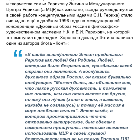
и творчества семьи Рерихов у Энтина и Международного
Центра Рерихов (а МЦР, как известно, всегда руководствуется
в своей работе концептуальными идеями С.Н. Рериха) стало
очевидно ещё в далёком 1996 году на международной
конференции «Духовный образ России в философско-
художественном наследии Н.К. и Е.И. Рерихов», на которой
тот выступил с докладом. Хорошо о докладе Энтина написал
один из авторов блога «Конт»:
«В своём выступлении Энтин представил
Рерихов как людей без Родины. Людей,
которым было безразлично, гражданами какой
страны они являются. А коснувшись
духовного образа России, он сказал буквально
следующее: “Может быть, вы объясните мне,
что такое русская духовность, и поможете
мне понять, чем она отличается от других,
почему она лучше (хотя с этим, я кажется,
никогда не соглашусь) и почему её миссия в
мире особенно велика”. Этот намёк, в
котором просматривалось что-то
откровенно антирусское, был сделан с
намерением прощупать, насколько возможно
использовать МЦР в своей лукавой
деятельности явно не на пользу России»
[18].