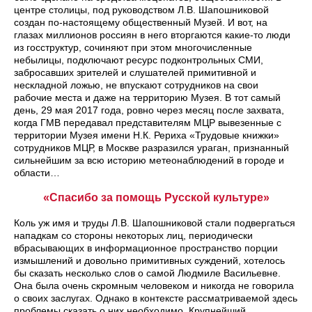
центре столицы, под руководством Л.В. Шапошниковой
создан по-настоящему общественный Музей. И вот, на
глазах миллионов россиян в него вторгаются какие-то люди
из госструктур, сочиняют при этом многочисленные
небылицы, подключают ресурс подконтрольных СМИ,
забросавших зрителей и слушателей примитивной и
нескладной ложью, не впускают сотрудников на свои
рабочие места и даже на территорию Музея. В тот самый
день, 29 мая 2017 года, ровно через месяц после захвата,
когда ГМВ передавал представителям МЦР вывезенные с
территории Музея имени Н.К. Рериха «Трудовые книжки»
сотрудников МЦР, в Москве разразился ураган, признанный
сильнейшим за всю историю метеонаблюдений в городе и
области…
«Спасибо за помощь Русской культуре»
Коль уж имя и труды Л.В. Шапошниковой стали подвергаться
нападкам со стороны некоторых лиц, периодически
вбрасывающих в информационное пространство порции
измышлений и довольно примитивных суждений, хотелось
бы сказать несколько слов о самой Людмиле Васильевне.
Она была очень скромным человеком и никогда не говорила
о своих заслугах. Однако в контексте рассматриваемой здесь
проблемы сказать о них необходимо. Крупнейший