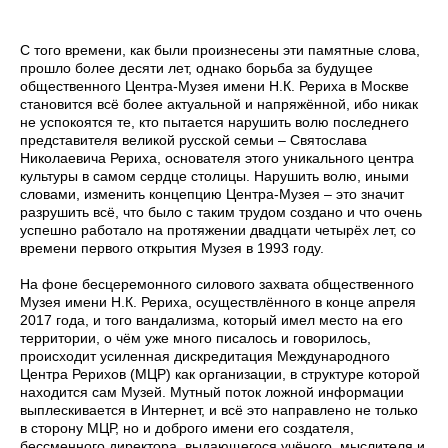
С того времени, как были произнесены эти памятные слова,
прошло более десяти лет, однако борьба за будущее
общественного Центра-Музея имени Н.К. Рериха в Москве
становится всё более актуальной и напряжённой, ибо никак
не успокоятся те, кто пытается нарушить волю последнего
представителя великой русской семьи – Святослава
Николаевича Рериха, основателя этого уникального центра
культуры в самом сердце столицы. Нарушить волю, иными
словами, изменить концепцию Центра-Музея – это значит
разрушить всё, что было с таким трудом создано и что очень
успешно работало на протяжении двадцати четырёх лет, со
времени первого открытия Музея в 1993 году.
На фоне бесцеремонного силового захвата общественного
Музея имени Н.К. Рериха, осуществлённого в конце апреля
2017 года, и того вандализма, который имел место на его
территории, о чём уже много писалось и говорилось,
происходит усиленная дискредитация Международного
Центра Рерихов (МЦР) как организации, в структуре которой
находится сам Музей. Мутный поток ложной информации
выплескивается в Интернет, и всё это направлено не только
в сторону МЦР, но и доброго имени его создателя,
бессменного директора, выдающегося учёного, мыслителя и