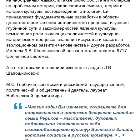
на иностранных языках, а также около 500 статей и очерков
по проблемам истории, философии космизма, теории и
истории культуры, востоковедения, этнологии. Ей
принадлежат фундаментальные разработки в области
целостного осмысления исторического процесса, изучения
глубинной сути и закономерностей явления культуры,
осмысления роли выдающихся личностей в культурно-
историческом процессе, значения искусства и красоты в
эволюционном развитии человечества и другие разработки.
Именем Л.В. Шапошниковой названа малая планета 9717
Солнечной системы.
А вот что писали и говорили известные люди о Л.В.
Шапошниковой:
М.С. Горбачёв, советский и российский государственный,
политический и общественный деятель, лауреат
Нобелевской премии мира:
«Многие годы Вы изучаете, сохраняете для
современников и потомков бесценное наследие
семьи Рерихов – мыслителей, духовных
подвижников, посвятивших себя
взаимообогащению культур Востока и Запада,
которые сошлись в русской культуре. <…>