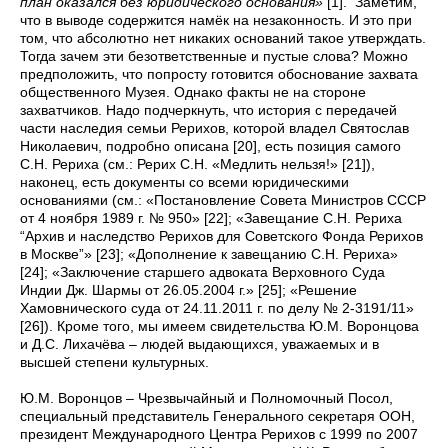
план оказался без юридического основания»
[1]. Заметим,
что в выводе содержится намёк на незаконность. И это при
том, что абсолютно нет никаких оснований такое утверждать.
Тогда зачем эти безответственные и пустые слова? Можно
предположить, что попросту готовится обоснование захвата
общественного Музея. Однако факты не на стороне
захватчиков. Надо подчеркнуть, что история с передачей
части наследия семьи Рерихов, которой владел Святослав
Николаевич, подробно описана [20], есть позиция самого
С.Н. Рериха (см.: Рерих С.Н. «Медлить нельзя!» [21]),
наконец, есть документы со всеми юридическими
основаниями (см.: «Постановление Совета Министров СССР
от 4 ноября 1989 г. № 950» [22]; «Завещание С.Н. Рериха
“Архив и наследство Рерихов для Советского Фонда Рерихов
в Москве”» [23]; «Дополнение к завещанию С.Н. Рериха»
[24]; «Заключение старшего адвоката Верховного Суда
Индии Дж. Шармы от 26.05.2004 г.» [25]; «Решение
Хамовнического суда от 24.11.2011 г. по делу № 2-3191/11»
[26]). Кроме того, мы имеем свидетельства Ю.М. Воронцова
и Д.С. Лихачёва – людей выдающихся, уважаемых и в
высшей степени культурных.
Ю.М. Воронцов – Чрезвычайный и Полномочный Посол,
специальный представитель Генерального секретаря ООН,
президент Международного Центра Рерихов с 1999 по 2007