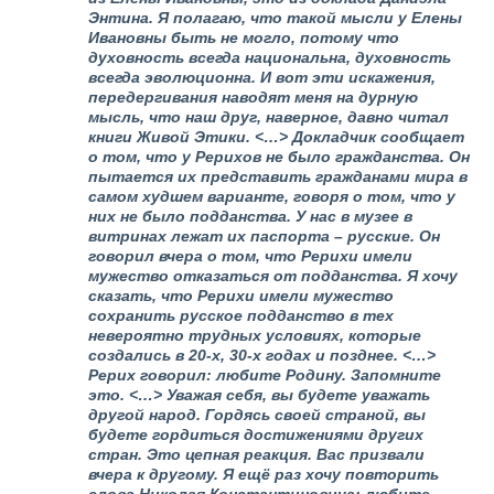
Энтина. Я полагаю, что такой мысли у Елены
Ивановны быть не могло, потому что
духовность всегда национальна, духовность
всегда эволюционна. И вот эти искажения,
передергивания наводят меня на дурную
мысль, что наш друг, наверное, давно читал
книги Живой Этики. <…> Докладчик сообщает
о том, что у Рерихов не было гражданства. Он
пытается их представить гражданами мира в
самом худшем варианте, говоря о том, что у
них не было подданства. У нас в музее в
витринах лежат их паспорта – русские. Он
говорил вчера о том, что Рерихи имели
мужество отказаться от подданства. Я хочу
сказать, что Рерихи имели мужество
сохранить русское подданство в тех
невероятно трудных условиях, которые
создались в 20-х, 30-х годах и позднее. <…>
Рерих говорил: любите Родину. Запомните
это. <…> Уважая себя, вы будете уважать
другой народ. Гордясь своей страной, вы
будете гордиться достижениями других
стран. Это цепная реакция. Вас призвали
вчера к другому. Я ещё раз хочу повторить