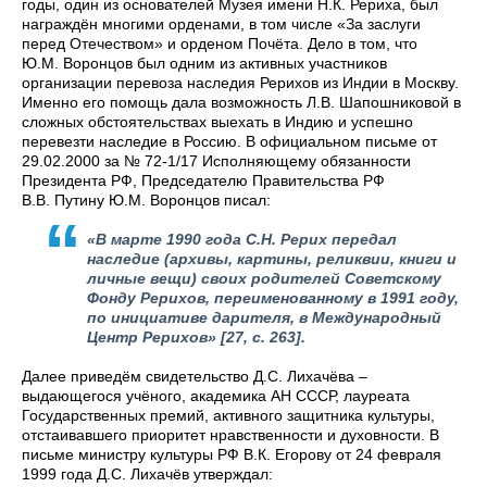
годы, один из основателей Музея имени Н.К. Рериха, был
награждён многими орденами, в том числе «За заслуги
перед Отечеством» и орденом Почёта. Дело в том, что
Ю.М. Воронцов был одним из активных участников
организации перевоза наследия Рерихов из Индии в Москву.
Именно его помощь дала возможность Л.В. Шапошниковой в
сложных обстоятельствах выехать в Индию и успешно
перевезти наследие в Россию. В официальном письме от
29.02.2000 за № 72‑1/17 Исполняющему обязанности
Президента РФ, Председателю Правительства РФ
В.В. Путину Ю.М. Воронцов писал:
«В марте 1990 года С.Н. Рерих передал
наследие (архивы, картины, реликвии, книги и
личные вещи) своих родителей Советскому
Фонду Рерихов, переименованному в 1991 году,
по инициативе дарителя, в Международный
Центр Рерихов»
[27, с. 263].
Далее приведём свидетельство Д.С. Лихачёва –
выдающегося учёного, академика АН СССР, лауреата
Государственных премий, активного защитника культуры,
отстаивавшего приоритет нравственности и духовности.
В
письме министру культуры РФ В.К. Егорову от 24 февраля
1999 года Д.С. Лихачёв утверждал: