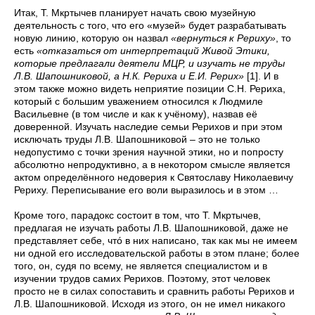
Итак, Т. Мкртычев планирует начать свою музейную
деятельность с того, что его «музей» будет разрабатывать
новую линию, которую он назвал
«вернуться к Рериху»
, то
есть
«отказаться от интерпретаций Живой Этики,
которые предлагали деятели МЦР, и изучать не труды
Л.В. Шапошниковой, а Н.К. Рериха и Е.И. Рерих»
[1]. И в
этом также можно видеть неприятие позиции С.Н. Рериха,
который с большим уважением относился к Людмиле
Васильевне (в том числе и как к учёному), назвав её
доверенной. Изучать наследие семьи Рерихов и при этом
исключать труды Л.В. Шапошниковой – это не только
недопустимо с точки зрения научной этики, но и попросту
абсолютно непродуктивно, а в некотором смысле является
актом определённого недоверия к Святославу Николаевичу
Рериху. Переписывание его воли выразилось и в этом …
Кроме того, парадокс состоит в том, что Т. Мкртычев,
предлагая не изучать работы Л.В. Шапошниковой, даже не
представляет себе, чтó в них написано, так как мы не имеем
ни одной его исследовательской работы в этом плане; более
того, он, судя по всему, не является специалистом и в
изучении трудов самих Рерихов. Поэтому, этот человек
просто не в силах сопоставить и сравнить работы Рерихов и
Л.В. Шапошниковой. Исходя из этого, он не имел никакого