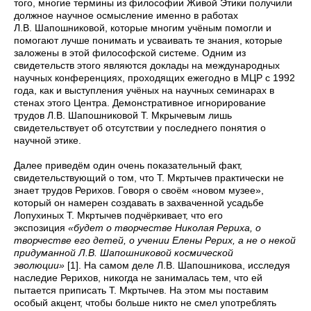
того, многие термины из философии Живой Этики получили
должное научное осмысление именно в работах
Л.В. Шапошниковой, которые многим учёным помогли и
помогают лучше понимать и усваивать те знания, которые
заложены в этой философской системе. Одним из
свидетельств этого являются доклады на международных
научных конференциях, проходящих ежегодно в МЦР с 1992
года, как и выступления учёных на научных семинарах в
стенах этого Центра. Демонстративное игнорирование
трудов Л.В. Шапошниковой Т. Мкрычевым лишь
свидетельствует об отсутствии у последнего понятия о
научной этике.
Далее приведём один очень показательный факт,
свидетельствующий о том, что Т. Мкртычев практически не
знает трудов Рерихов. Говоря о своём «новом музее»,
который он намерен создавать в захваченной усадьбе
Лопухиных Т. Мкртычев подчёркивает, что его
экспозиция
«будет о творчестве Николая Рериха, о
творчестве его детей, о учении Елены Рерих, а не о некой
придуманной Л.В. Шапошниковой космической
эволюции»
[1]. На самом деле Л.В. Шапошникова, исследуя
наследие Рерихов, никогда не занималась тем, что ей
пытается приписать Т. Мкртычев. На этом мы поставим
особый акцент, чтобы больше никто не смел употреблять