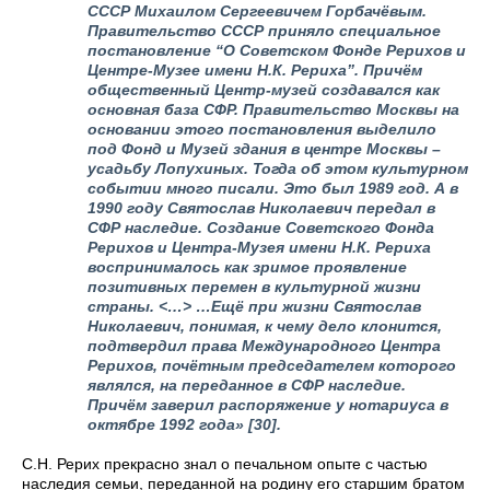
СССР Михаилом Сергеевичем Горбачёвым.
Правительство СССР приняло специальное
постановление “О Советском Фонде Рерихов и
Центре-Музее имени Н.К. Рериха”. Причём
общественный Центр-музей создавался как
основная база СФР. Правительство Москвы на
основании этого постановления выделило
под Фонд и Музей здания в центре Москвы –
усадьбу Лопухиных. Тогда об этом культурном
событии много писали. Это был 1989 год. А в
1990 году Святослав Николаевич передал в
СФР наследие. Создание Советского Фонда
Рерихов и Центра-Музея имени Н.К. Рериха
воспринималось как зримое проявление
позитивных перемен в культурной жизни
страны. <…> …Ещё при жизни Святослав
Николаевич, понимая, к чему дело клонится,
подтвердил права Международного Центра
Рерихов, почётным председателем которого
являлся, на переданное в СФР наследие.
Причём заверил распоряжение у нотариуса в
октябре 1992 года»
[30].
С.Н. Рерих прекрасно знал о печальном опыте с частью
наследия семьи, переданной на родину его старшим братом