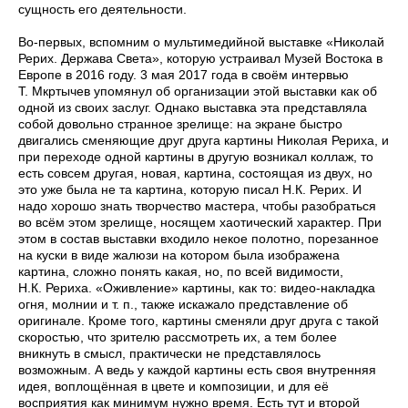
сущность его деятельности.
Во-первых, вспомним о мультимедийной выставке «Николай
Рерих. Держава Света», которую устраивал Музей Востока в
Европе в 2016 году. 3 мая 2017 года в своём интервью
Т. Мкртычев упомянул об организации этой выставки как об
одной из своих заслуг. Однако выставка эта представляла
собой довольно странное зрелище: на экране быстро
двигались сменяющие друг друга картины Николая Рериха, и
при переходе одной картины в другую возникал коллаж, то
есть совсем другая, новая, картина, состоящая из двух, но
это уже была не та картина, которую писал Н.К. Рерих. И
надо хорошо знать творчество мастера, чтобы разобраться
во всём этом зрелище, носящем хаотический характер. При
этом в состав выставки входило некое полотно, порезанное
на куски в виде жалюзи на котором была изображена
картина, сложно понять какая, но, по всей видимости,
Н.К. Рериха. «Оживление» картины, как то: видео-накладка
огня, молнии и т. п., также искажало представление об
оригинале. Кроме того, картины сменяли друг друга с такой
скоростью, что зрителю рассмотреть их, а тем более
вникнуть в смысл, практически не представлялось
возможным. А ведь у каждой картины есть своя внутренняя
идея, воплощённая в цвете и композиции, и для её
восприятия как минимум нужно время. Есть тут и второй