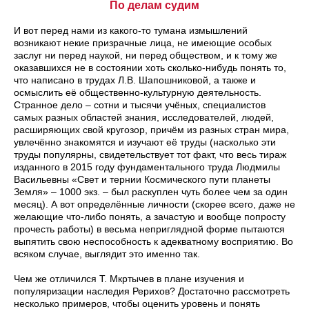
По делам судим
И вот перед нами из какого-то тумана измышлений
возникают некие призрачные лица, не имеющие особых
заслуг ни перед наукой, ни перед обществом, и к тому же
оказавшихся не в состоянии хоть сколько-нибудь понять то,
что написано в трудах Л.В. Шапошниковой, а также и
осмыслить её общественно-культурную деятельность.
Странное дело – сотни и тысячи учёных, специалистов
самых разных областей знания, исследователей, людей,
расширяющих свой кругозор, причём из разных стран мира,
увлечённо знакомятся и изучают её труды (насколько эти
труды популярны, свидетельствует тот факт, что весь тираж
изданного в 2015 году фундаментального труда Людмилы
Васильевны «Свет и тернии Космического пути планеты
Земля» – 1000 экз. – был раскуплен чуть более чем за один
месяц). А вот определённые личности (скорее всего, даже не
желающие что-либо понять, а зачастую и вообще попросту
прочесть работы) в весьма неприглядной форме пытаются
выпятить свою неспособность к адекватному восприятию. Во
всяком случае, выглядит это именно так.
Чем же отличился Т. Мкртычев в плане изучения и
популяризации наследия Рерихов? Достаточно рассмотреть
несколько примеров, чтобы оценить уровень и понять