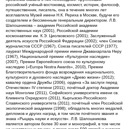
российский учёный-востоковед, космист, историк, философ,
путешественник, писатель, она в течение многих лет
возглавляла Музей имени Н.К. Рериха в Москве, будучи его
создателем и бессменным генеральным директором. Л.В.
Шапошникова – академик Российской академии
естественных наук (2001), Российской академии
космонавтики им. К.Э. Циолковского (2001); Заслуженный
деятель искусств Российской Федерации (2002); член Союза
журналистов СССР (1967), Союза писателей СССР (1977);
лауреат Международной премии имени Джавахарлала Неру
(1967), Национальной премии «Культурное наследие»
(2007), Премии Европейского союза по культурному
наследию («Europa Nostra Awards», 2010), Премии
Благотворительного фонда возрождения национального,
культурного и духовного наследия «Древо жизни» (2012);
кавалер ордена Дружбы (2006), ордена «За заслуги перед
Отечеством» IV степени (2011); почётный доктор Академии
наук Монголии (2011), Софийского университета имени св.
Климента Охридского (2011), Кыргызско-Российского
Славянского университета (2011); почётный член Российской
экологической академии (1998); обладатель многих медалей,
дипломов и других наград, в том числе почётного звания и
знака «Рыцарь науки и искусств». Л.В. Шапошникова
является автором более 30 книг и монографий, в том числе