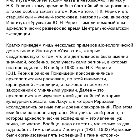
Института «любительской» назвать невозможно, так как у
Н.К. Рериха к тому времени был богатейший опыт раскопок,
а также особый талант в этом. Кроме того, Н.К. Рерих и его
старший сын – учёный-востоковед, знаток языков, директор
Института «Урусвати» Ю. Н. Рерих – имели немалый опыт
археологических разведок
во время Центрально-Азиатской
экспедиции.
Кратко приведём лишь несколько примеров археологической
деятельности Института «Урусвати», которые
свидетельствуют о том, что эта деятельность была именно
значимой, особенно, если учесть сами регионы, в которых
она проводилась. В ноябре 1930 года Н.К. Рерих и
Ю.Н.
Рерих
в районе Пондишери присоединились к
археологическим раскопкам, по всей видимости,
французской экспедиции, и раскопали несколько
захоронений с глиняными урнами. Далее – это
археологическое изучение такой древнейшей историко-
культурной области, как Лахуль, в которой Рерихами
исследовались разные типы древних захоронений. При этом
ими были раскопаны курганы. Это уникальный регион, в
котором археологические экспедиции – это явление, уж
точно, не частое. Вообще, надо отметить, что только за два
года работы Гималайского Института (1931–1932) Рерихами
были организованы пять экспедиций в такие историко-