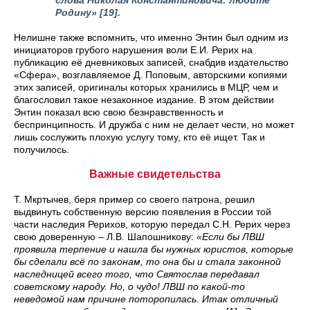
слова Николая Константиновича: любите
Родину»
[19].
Нелишне также вспомнить, что именно Энтин был одним из
инициаторов грубого нарушения воли Е.И. Рерих на
публикацию её дневниковых записей, снабдив издательство
«Сфера», возглавляемое Д. Поповым, авторскими копиями
этих записей, оригиналы которых хранились в МЦР, чем и
благословил такое незаконное издание. В этом действии
Энтин показал всю свою безнравственность и
беспринципность. И дружба с ним не делает чести, но может
лишь сослужить плохую услугу тому, кто её ищет. Так и
получилось.
Важные свидетельства
Т. Мкртычев, беря пример со своего патрона, решил
выдвинуть собственную версию появления в России той
части наследия Рерихов, которую передал С.Н. Рерих через
свою доверенную – Л.В. Шапошникову:
«Если бы ЛВШ
проявила терпение и нашла бы нужных юристов, которые
бы сделали всё по законам, то она бы и стала законной
наследницей всего того, что Святослав передавал
советскому народу. Но, о чудо! ЛВШ по какой-то
неведомой нам причине поторопилась. Итак отличный