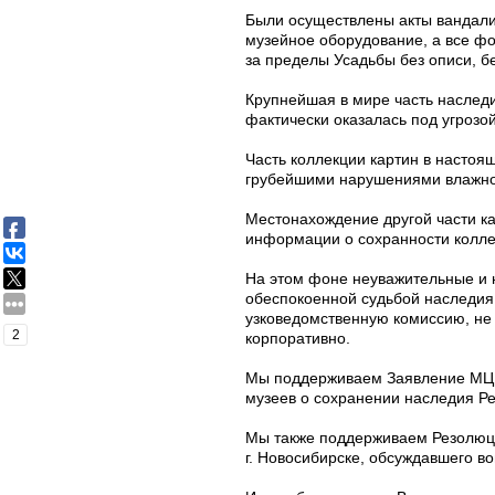
Были осуществлены акты вандали
музейное оборудование, а все фо
за пределы Усадьбы без описи, б
Крупнейшая в мире часть наслед
фактически оказалась под угрозо
Часть коллекции картин в настоя
грубейшими нарушениями влажнос
Местонахождение другой части ка
информации о сохранности колле
На этом фоне неуважительные и 
обеспокоенной судьбой наследия 
узковедомственную комиссию, не 
2
корпоративно.
Мы поддерживаем Заявление МЦР 
музеев о сохранении наследия Ре
Мы также поддерживаем Резолюци
г. Новосибирске, обсуждавшего в