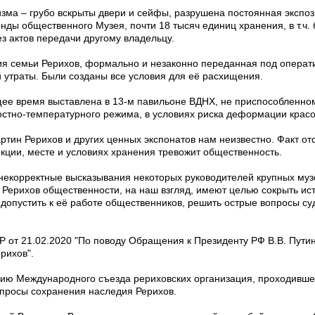
зма – грубо вскрыты двери и сейфы, разрушена постоянная экспоз
нды общественного Музея, почти 18 тысяч единиц хранения, в т.ч.
ез актов передачи другому владельцу.
ия семьи Рерихов, формально и незаконно переданная под операт
й утраты. Были созданы все условия для её расхищения.
щее время выставлена в 13-м павильоне ВДНХ, не приспособленном
тно-температурного режима, в условиях риска деформации красо
ртин Рерихов и других ценных экспонатов нам неизвестно. Факт от
кции, месте и условиях хранения тревожит общественность.
некорректные высказывания некоторых руководителей крупных муз
Рерихов общественности, на наш взгляд, имеют целью сокрыть ис
допустить к её работе общественников, решить острые вопросы су
от 21.02.2020 "По поводу Обращения к Президенту РФ В.В. Путин
рихов".
ю Международного съезда рериховских организация, проходившего
опросы сохранения наследия Рерихов.