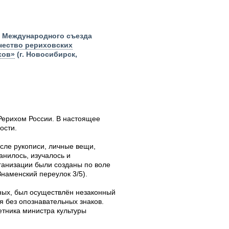
м Международного съезда
чество рериховских
хов»
(г. Новосибирск,
Рерихом России. В настоящее
ости.
исле рукописи, личные вещи,
анилось, изучалось и
анизации были созданы по воле
наменский переулок 3/5).
иных, был осуществлён незаконный
я без опознавательных знаков.
етника министра культуры