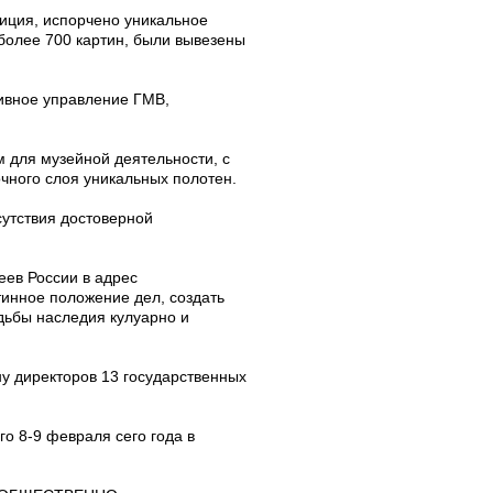
иция, испорчено уникальное
 более 700 картин, были вывезены
ивное управление ГМВ,
 для музейной деятельности, с
чного слоя уникальных полотен.
сутствия достоверной
еев России в адрес
тинное положение дел, создать
дьбы наследия кулуарно и
у директоров 13 государственных
 8-9 февраля сего года в