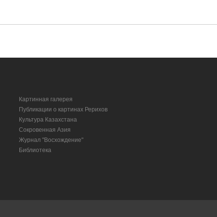
Картинная галерея
Публикации о картинах Рерихов
Культура Казахстана
Сокровенная Азия
Журнал "Восхождение"
Библиотека