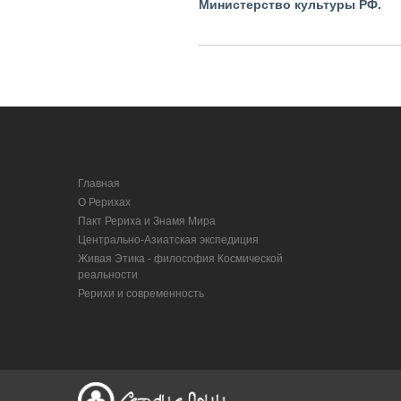
Министерство культуры РФ.
Главная
О Рерихах
Пакт Рериха и Знамя Мира
Центрально-Азиатская экспедиция
Живая Этика - философия Космической
реальности
Рерихи и современность