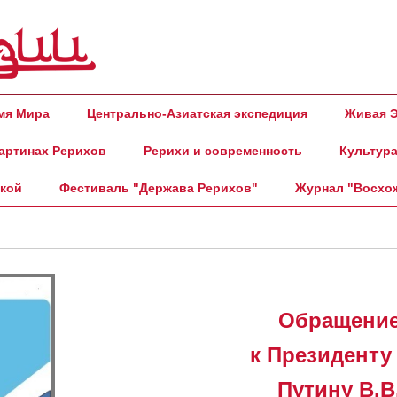
амя Мира
Центрально-Азиатская экспедиция
Живая Э
артинах Рерихов
Рерихи и современность
Культура
ской
Фестиваль "Держава Рерихов"
Журнал "Восхо
Обращени
к Президенту
Путину В.В