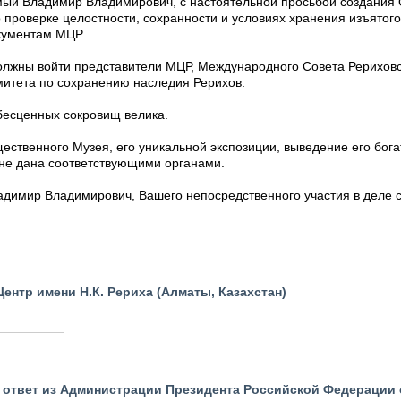
мый Владимир Владимирович, с настоятельной просьбой создан
оверке целостности, сохранности и условиях хранения изъятого
кументам МЦР.
должны войти представители МЦР, Международного Совета Рерихов
митета по сохранению наследия Рерихов.
бесценных сокровищ велика.
ественного Музея, его уникальной экспозиции, выведение его бог
 не дана соответствующими органами.
димир Владимирович, Вашего непосредственного участия в деле 
ентр имени Н.К. Рериха (Алматы, Казахстан)
 ответ из Администрации Президента Российской Федерации 