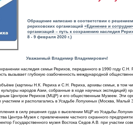
Обращение
написано в соответствии с решение
рериховских организаций
«Единение и сотрудни
организаций – путь к сохранению наследия Рери
8 - 9 февраля 2020 г.)
Уважаемый Владимир Владимирович!
хранении наследия семьи Рерихов, переданного в 1990 году С.Н. 
ость вызывает глубокую озабоченность международной общественн
бъёме (картины Н.К. Рериха и С.Н. Рериха, архивы семьи, в том ч
 культуры народов Азии, собранные в ходе научных экспедиций) хр
ым Центром Рерихов (МЦР) и его общественным Музеем. Эти орг
 участием и располагались в Усадьбе Лопухиных (Москва, Малый З
тупления в силу решения суда о выселении МЦР из Усадьбы Лопух
тва Центра-Музея с привлечением частного охранного предприяти
ектор Государственного музея Востока Седов А.В. при участии сов