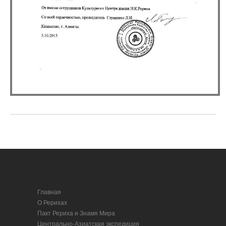
Главная
О Рерихах
Пакт Рериха и Знамя Мира
Центрально-Азиатская экспедиция