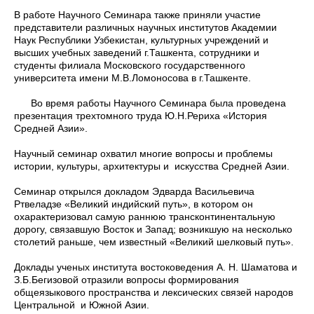
В работе Научного Семинара также приняли участие
представители различных научных институтов Академии
Наук Республики Узбекистан, культурных учреждений и
высших учебных заведений г.Ташкента, сотрудники и
студенты филиала Московского государственного
университета имени М.В.Ломоносова в г.Ташкенте.
Во время работы Научного Семинара была проведена
презентация трехтомного труда Ю.Н.Рериха «История
Средней Азии».
Научный семинар охватил многие вопросы и проблемы
истории, культуры, архитектуры и искусства Средней Азии.
Семинар открылся докладом Эдварда Васильевича
Ртвеладзе «Великий индийский путь», в котором он
охарактеризовал самую раннюю трансконтинентальную
дорогу, связавшую Восток и Запад; возникшую на несколько
столетий раньше, чем известный «Великий шелковый путь».
Доклады ученых института востоковедения А. Н. Шаматова и
З.Б.Бегизовой отразили вопросы формирования
общеязыкового пространства и лексических связей народов
Центральной и Южной Азии.