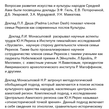
Вопросам развития искусства и культуры народов Средней
Азии были посвящены доклады Э.Ф. Гюль, Е.В. Поторочиной,
Д.Б. Умаровой, З.А. Мурадовой, У.Н. Маматова.
Доклад П.Л. Даша (Padma Lochan Dash) показал членов
семьи Рерихов как современных послов Культуры.
Доклад Л.И. Монасыповой раскрывал научные аспекты
трудов Ю.Н.Рериха в Институте гималайских исследований
«Урусвати», научную сторону деятельности членов семьи
Рерихов. Также было проанализировано научное
сотрудничество членов семьи Рерихов с такими учеными как
лауреаты Нобелевской премии А.Эйнштейн, Л.Бройль, Р.
Милликен, с известным ученым Н.Вавиловым, президентом
Американского археологического института Р. Магоффином,
и другими.
Доклад Монасыповой Н.Р. затронул методологический
обобщающий подход, который заключается в поиске истоков
культурного единства народов, населяющих центрально-
азиатский регион. Комплексный подход, к исследованию
Центрально-Азиатского региона сам Ю.Н.Рерих называал
«этноисторической точкой зрения». Данный подход включает
в себя сведения по этнологии, сравнительно-историческому