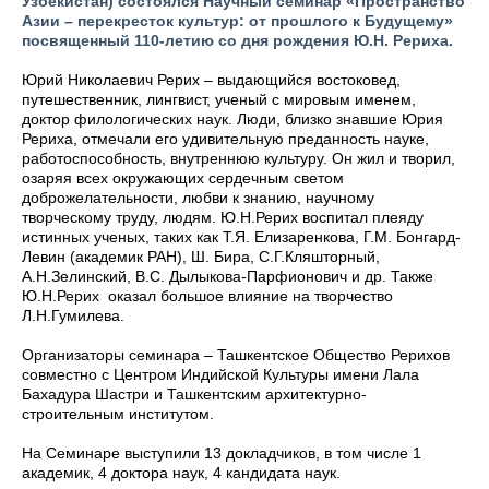
Узбекистан) состоялся Научный семинар «Пространство
Азии – перекресток культур: от прошлого к Будущему»
посвященный 110-летию со дня рождения Ю.Н. Рериха.
Юрий Николаевич Рерих – выдающийся востоковед,
путешественник, лингвист, ученый с мировым именем,
доктор филологических наук. Люди, близко знавшие Юрия
Рериха, отмечали его удивительную преданность науке,
работоспособность, внутреннюю культуру. Он жил и творил,
озаряя всех окружающих сердечным светом
доброжелательности, любви к знанию, научному
творческому труду, людям. Ю.Н.Рерих воспитал плеяду
истинных ученых, таких как Т.Я. Елизаренкова, Г.М. Бонгард-
Левин (академик РАН), Ш. Бира, С.Г.Кляшторный,
А.Н.Зелинский, В.С. Дылыкова-Парфионович и др. Также
Ю.Н.Рерих оказал большое влияние на творчество
Л.Н.Гумилева.
Организаторы семинара – Ташкентское Общество Рерихов
совместно с Центром Индийской Культуры имени Лала
Бахадура Шастри и Ташкентским архитектурно-
строительным институтом.
На Семинаре выступили 13 докладчиков, в том числе 1
академик, 4 доктора наук, 4 кандидата наук.