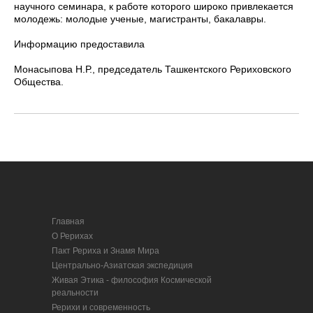
научного семинара, к работе которого широко привлекается
молодежь: молодые ученые, магистранты, бакалавры.
Информацию предоставила
Монасыпова Н.Р., председатель Ташкентского Рериховского
Общества.
Главная
О Рерихах
Пакт Рериха и Знамя Мира
Центрально-Азиатская экспедиция
Живая Этика - философия Космической
реальности
Рерихи и современность