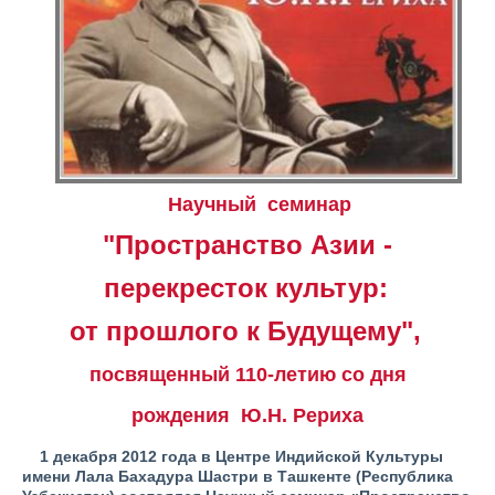
Научный семинар
"Пространство Азии -
перекресток культур:
от прошлого к Будущему",
посвященный 110-летию со дня
рождения
Ю.Н. Рериха
1 декабря 2012 года в Центре Индийской Культуры
имени Лала Бахадура Шастри в Ташкенте (Республика