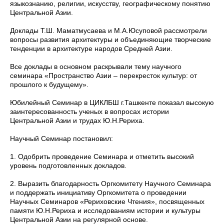
языкознанию, религии, искусству, географическому понятию
Центральной Азии.
Доклады Т.Ш. Маматмусаева и М.А.Юсуповой рассмотрели
вопросы развития архитектуры и объединяющие творческие
тенденции в архитектуре народов Средней Азии.
Все доклады в основном раскрывали тему научного
семинара «Пространство Азии – перекресток культур: от
прошлого к будущему».
Юбилейный Семинар в ЦИКЛБШ г.Ташкенте показал высокую
заинтересованность ученых в вопросах истории
Центральной Азии и трудах Ю.Н.Рериха.
Научный Семинар постановил:
1. Одобрить проведение Семинара и отметить высокий
уровень подготовленных докладов.
2. Выразить благодарность Оргкомитету Научного Семинара
и поддержать инициативу Оргкомитета о проведении
Научных Семинаров «Рериховские Чтения», посвященных
памяти Ю.Н.Рериха и исследованиям истории и культуры
Центральной Азии на регулярной основе.