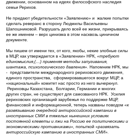
движении, основанном на идеях философского наследия
семьи Рерихов.
Не придают убедительности «Заявлению» и жалкие попытки
сделать реверанс в сторону Людмилы Васильевны
Шапошниковой. Разрушать дело всей ее жизни, прикрываясь
ее же именем – верх цинизма в этом насквозь циничном
документе.
Мы пишем от имени тех, от кого, якобы, некие злобные силы
в МЦР, как утверждается в «Заявлении» НРК,
«требуют
единомыслия,(…) применяя методы запугивания,
шантажа, психологического давления»
. Напомним НРК, мы
- представители международного рериховского движения,
единого пространства, сформировавшегося вокруг МЦР, а
«национальный» комитет нас просто из него вычеркнул.
Рериховцы Казахстана, Болгарии, Германии и многих
других стран, не существуют для самозваного НРК. Усилия
рериховских организаций зарубежья по поддержке МЦР,
финансовой и информационной, теперь названы поводом
«к
развязыванию очередной антироссийской кампании в
иностранных СМИ в тяжелых нынешних условиях
постоянной клеветы и лжи на Россию ее политическими и
экономическими противниками»
,
попыткой
«
развязать
антироссийскую кампанию в иностранных СМИ»
.