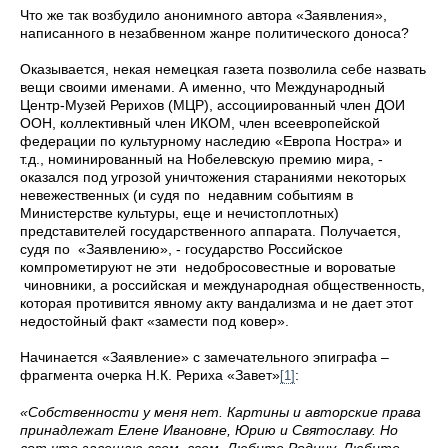
Что же так возбудило анонимного автора «Заявления»,
написанного в незабвенном жанре политического доноса?
Оказывается, некая немецкая газета позволила себе назвать
вещи своими именами. А именно, что Международный
Центр-Музей Рерихов (МЦР), ассоциированный член ДОИ
ООН, коллективный член ИКОМ, член всеевропейской
федерации по культурному наследию «Европа Ностра» и
т.д., номинированный на Нобелевскую премию мира, -
оказался под угрозой уничтожения стараниями некоторых
невежественных (и судя по недавним событиям в
Министерстве культуры, еще и нечистоплотных)
представителей государственного аппарата. Получается,
судя по «Заявлению», - государство Российское
компрометируют не эти недобросовестные и вороватые
чиновники, а российская и международная общественность,
которая противится явному акту вандализма и не дает этот
недостойный факт «замести под ковер».
Начинается «Заявление» с замечательного эпиграфа –
фрагмента очерка Н.К. Рериха «Завет»
:
[1]
«
Собственности у меня нет. Картины и авторские права
принадлежат Елене Ивановне, Юрию и Святославу. Но
вот что завещаю всем, всем. Любите Родину. Любите