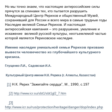
Но мы точно знаем, что настоящие антироссийские силы
прячутся за спинами тех, кто пытается разрушить
Международный Центр Рерихов и общественный Музей,
сохранивший для России и всего мира в самые трудные годы
Наследие великой Семьи Рерихов. И настоящая
антироссийская кампания – это разрушение, умаление и
искажение великой русской культуры, неотъемлемой частью
которой является Рериховское наследие.
Именно наследие уникальной семьи Рерихов призвано
вывести человечество из глубочайшего культурного
кризиса.
Глущенко Л.И., Садовская И.А.
Культурный Центр имени Н.К. Рериха
(г. Алматы, Казахстан)
[1]
Н.К. Рерих “Зажигайте сердца”, М., 1990, с.197
[2]
http://www.icr.su/sbt1/sbt1gl2_7.htm
[3]
http://www.icr.su/rus/protection/heritage/danger/dop/index.php