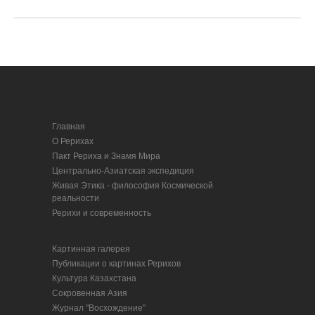
Главная
О Рерихах
Пакт Рериха и Знамя Мира
Центрально-Азиатская экспедиция
Живая Этика - философия Космической
реальности
Рерихи и современность
Картинная галерея
Публикации о картинах Рерихов
Культура Казахстана
Сокровенная Азия
Журнал "Восхождение"