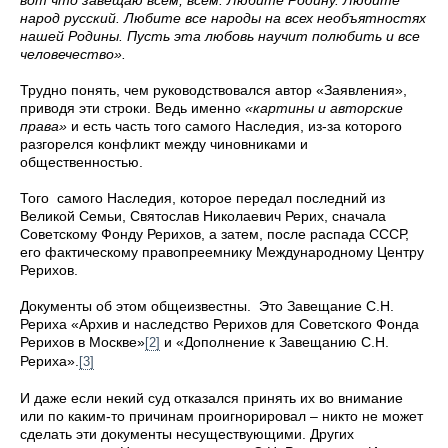
народ русский. Любите все народы на всех необъятностях
нашей Родины. Пусть эта любовь научит полюбить и все
человечество»
.
Трудно понять, чем руководствовался автор «Заявления»,
приводя эти строки. Ведь именно
«картины и авторские
права»
и есть часть того самого Наследия, из-за которого
разгорелся конфликт между чиновниками и
общественностью.
Того самого Наследия, которое передал последний из
Великой Семьи, Святослав Николаевич Рерих, сначала
Советскому Фонду Рерихов, а затем, после распада СССР,
его фактическому правопреемнику Международному Центру
Рерихов.
Документы об этом общеизвестны. Это Завещание С.Н.
Рериха «Архив и наследство Рерихов для Советского Фонда
Рерихов в Москве»
и «Дополнение к Завещанию С.Н.
[2]
Рериха».
[3]
И даже если некий суд отказался принять их во внимание
или по каким-то причинам проигнорировал – никто не может
сделать эти документы несуществующими. Других