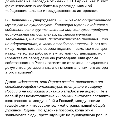
документов на Наследие от имени С.Н. Рериха нет. И этот
факт невозможно «заболтать» рассуждениями об
«общенациональных и государственных интересах».
В «Заявлении» утверждается:
«…никакого общественного
музея уже не существует. Коллекция музея находится в
собственности группы частных лиц, которые требуют
единомыслия от остальных, применяя методы
запугивания, шантажа, психологического давления. Это
не общественная, а частная собственность»
.
И вот это
пишут люди, которые совсем недавно, несколько месяцев
назад, не только работали в «частной» организации, но и
(представьте себе!) даже ею руководили. Или форма
собственности в России зависит не от закона, юридических
документов, уставов и т.п., а от мнения анонимного автора
этого пасквиля?
Далее:
«Известно, что Рерихи всегда, независимо от
складывающейся конъюнктуры, выступали в защиту
России и не допускали никаких нападок в ее адрес»
.
Не в
первый раз нечистоплотные чиновники пытаются поставить
знак равенства между собой и Россией, между своими
гешефтами и интересами великой страны, нашей общей
духовной Родины. Но вдвойне позорно, когда этим
занимаются люди, претендующие на руководящую роль в