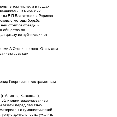
ны, в том числе, и в трудах
венниками. В мире к их
оты Е.П.Блаватской и Рерихов
вековые методы борьбы
 ней стоят сектоведы и
ла общества по
я цитату из публикации от
ниями А.Оконишникова. Отсылаем
 данным ссылкам:
онид Георгиевич, как грамотным
г. Алматы, Казахстан),
 публикации вышеназванных
й газеты перед памятью
 материалы о гуманистической
ьтурную деятельность, умалить