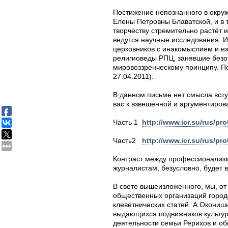
Постижение непознанного в окруж
Елены Петровны Блаватской, и в 
творчеству стремительно растёт 
ведутся научные исследования. 
церковников с инакомыслием и на
религиоведы РПЦ, занявшие безо
мировоззренческому принципу. По
27.04.2011).
В данном письме нет смысла вст
вас к взвешенной и аргументиров
Часть 1
http://www.icr.su/rus/pr
Часть2
http://www.icr.su/rus/pr
Контраст между профессионализмо
журналистам, безусловно, будет в
В свете вышеизложенного, мы, от 
общественных организаций город
клеветнических статей А.Окониш
выдающихся подвижников культуры
деятельности семьи Рерихов и об