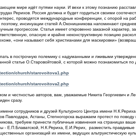
ающем мире идёт путями науки. И вехи к этому познанию расставле
трудах Рерихов. Россия должна и будет гордиться своими соотечест
интерес, проводятся международные конференции, с опорой на раб
И поэтому, инсинуации статей А.Оконишникова напоминают средне
учным прогрессом. Статья имеет откровенно заказной характер, за
тветственную, опасную и крайне неконструктивную позицию раско
хоже, «они называют себя христианами для маскировки» (возвраща
упать в построчную полемику с надуманными и лживыми утвержде
анной статье О.Старовойтовой, с которой можно познакомиться по
otection/church/starovoitova1.php
otection/church/starovoitova2.php
м и честностью авторов, вам, уважаемые Никита Георгиевич и Ле
иден сразу.
имени сотрудников и друзей Культурного Центра имени Н.К.Рериха (
ов Павлодара, Астаны, Степногорска выражаем протест по поводу
никова, требуем принести публичные извинения на страницах ваше
 - Е.П.Блаватской, Н.К.Рериха, Е.И.Рерих, разместить правдивые
щественных организаций их имени, ведущих альтруистическую кул