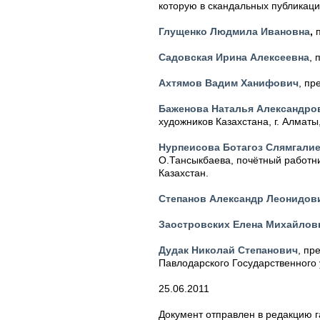
которую в скандальных публикация
Глущенко Людмила Ивановна
,
п
Садовская Ирина Алексеевна
, 
Ахтямов Вадим Ханифович
, пр
Баженова Наталья Александро
художников Казахстана, г. Алматы
Нурпеисова Ботагоз Слямгали
О.Тансыкбаева, почётный работни
Казахстан.
Степанов Александр Леонидов
Заостровских Елена Михайлов
Дудак Николай Степанович
, пр
Павлодарского Государственного 
25.06.2011
Документ отправлен в редакцию г