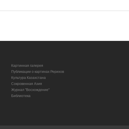
Картинная галерея
Публикации о картинах Рерихов
Культура Казахстана
Сокровенная Азия
Журнал "Восхождение"
Библиотека