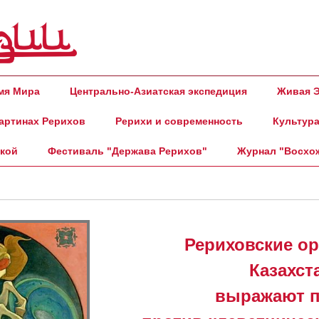
амя Мира
Центрально-Азиатская экспедиция
Живая Э
артинах Рерихов
Рерихи и современность
Культура
ской
Фестиваль "Держава Рерихов"
Журнал "Восхо
Рериховские о
Казахст
выражают п