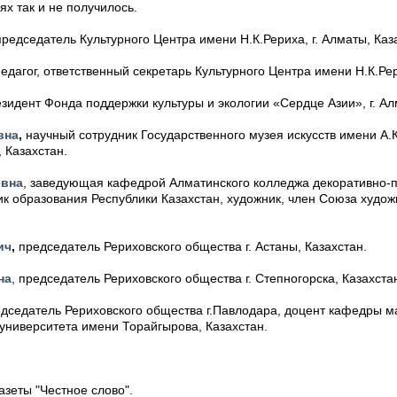
х так и не получилось.
редседатель Культурного Центра имени Н.К.Рериха, г. Алматы, Каз
педагог, ответственный секретарь Культурного Центра имени Н.К.Рер
езидент Фонда поддержки культуры и экологии «Сердце Азии», г. Ал
вна
,
научный сотрудник Государственного музея искусств имени А.
, Казахстан.
евна
, заведующая кафедрой Алматинского колледжа декоративно-п
к образования Республики Казахстан, художник, член Союза художн
ич
,
председатель Рериховского общества г. Астаны, Казахстан.
на
, председатель Рериховского общества г. Степногорска, Казахста
едседатель Рериховского общества г.Павлодара, доцент кафедры 
университета имени Торайгырова, Казахстан.
азеты "Честное слово".