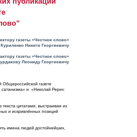
ких публикаций
те
лово"
ектору газеты «Честное слово»
Куриленко Никите Георгиевичу
актору газеты «Честное слово»
урдакову Леониду Георгиевичу
й Общероссийской газете
о сатанизма» и «Николай Рерих:
 текста цитатами, выстраивая их
тных и искривлённых позиций
нить имена людей достойнейших,