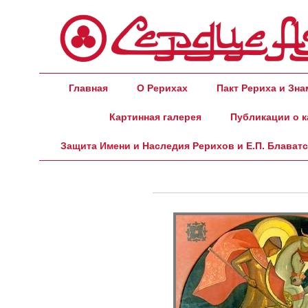
Главная
О Рерихах
Пакт Рериха и Зн
Картинная галерея
Публикации о к
Защита Имени и Наследия Рерихов и Е.П. Блават