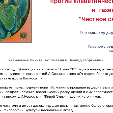
против клеветничес
в газе
"Честное с
Генеральному дир
Главному ред
Ка
Уважаемые Никита Георгиевич и Леонид Георгиевич!
о поводу публикации 27 апреля и 11 мая 2011 года в еженедельно
емой, клеветнических статей А.Оконишникова «От картин Рериха д
 знак чуткости Космоса…»
пользует ложь, подмену понятий, манипулирование выдернутыми из
ми, создаёт иллюзию теологических рассуждений и с их поверхнос
из писем Е.И.Рерих, книг Живой Этики и других источников.
го читателя и имеет далеко идущую цель — как можно более очер
ки, философии, культуры неоценимый вклад.