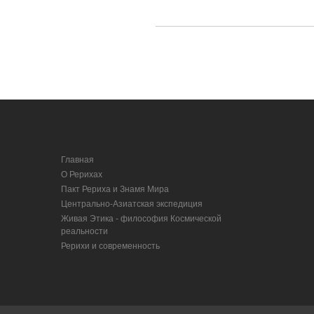
Главная
О Рерихах
Пакт Рериха и Знамя Мира
Центрально-Азиатская экспедиция
Живая Этика - философия Космической
реальности
Рерихи и современность