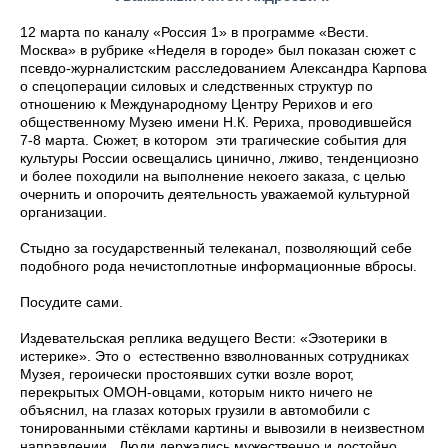
12 марта по каналу «Россия 1» в программе «Вести.
Москва» в рубрике «Неделя в городе» был показан сюжет с
псевдо-журналистским расследованием Александра Карпова
о спецоперации силовых и следственных структур по
отношению к Международному Центру Рерихов и его
общественному Музею имени Н.К. Рериха, проводившейся
7-8 марта. Сюжет, в котором эти трагические события для
культуры России освещались цинично, лживо, тенденциозно
и более походили на выполнение некоего заказа, с целью
очернить и опорочить деятельность уважаемой культурной
организации.
Стыдно за государственный телеканал, позволяющий себе
подобного рода нечистоплотные информационные вбросы.
Посудите сами.
Издевательская реплика ведущего Вести: «Эзотерики в
истерике». Это о естественно взволнованных сотрудниках
Музея, героически простоявших сутки возле ворот,
перекрытых ОМОН-овцами, которым никто ничего не
объяснил, на глазах которых грузили в автомобили с
тонированными стёклами картины и вывозили в неизвестном
направлении. Люди держались мужественно и достойно,