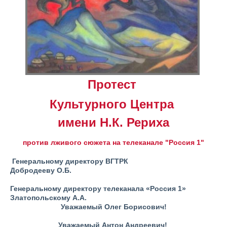
Протест
Культурного Центра
имени Н.К. Рериха
против лживого сюжета на телеканале
"Россия 1"
Генеральному директору ВГТРК
Добродееву О.Б.
Генеральному директору телеканала «Россия 1»
Златопольскому А.А.
Уважаемый Олег Борисович!
Уважаемый Антон Андреевич!