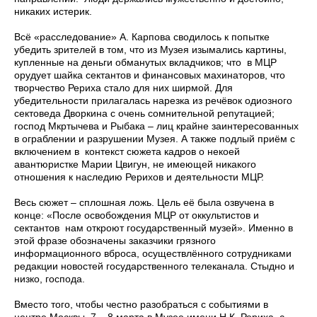
никаких истерик.
Всё «расследование» А. Карпова сводилось к попытке
убедить зрителей в том, что из Музея изымались картины,
купленные на деньги обманутых вкладчиков; что в МЦР
орудует шайка сектантов и финансовых махинаторов, что
творчество Рериха стало для них ширмой. Для
убедительности прилагалась нарезка из речёвок одиозного
сектоведа Дворкина с очень сомнительной репутацией;
господ Мкртычева и Рыбака – лиц крайне заинтересованных
в ограблении и разрушении Музея. А также подлый приём с
включением в контекст сюжета кадров о некоей
авантюристке Марии Цвигун, не имеющей никакого
отношения к наследию Рерихов и деятельности МЦР.
Весь сюжет – сплошная ложь. Цель её была озвучена в
конце: «После освобождения МЦР от оккультистов и
сектантов нам откроют государственный музей». Именно в
этой фразе обозначены заказчики грязного
информационного вброса, осуществлённого сотрудниками
редакции новостей государственного телеканала. Стыдно и
низко, господа.
Вместо того, чтобы честно разобраться с событиями в
центре Москвы 7 – 8 марта в Музее имени Н.К. Рериха, с