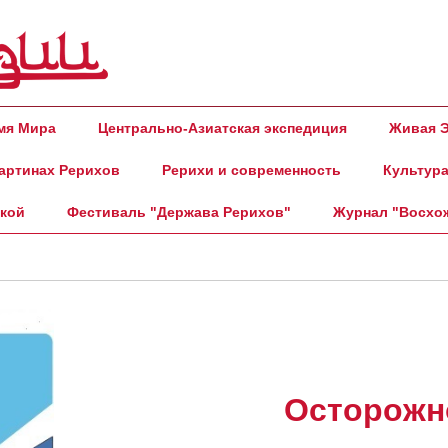
амя Мира
Центрально-Азиатская экспедиция
Живая Э
артинах Рерихов
Рерихи и современность
Культура
ской
Фестиваль "Держава Рерихов"
Журнал "Восхо
Осторожн