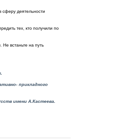
 в сферу деятельности
редить тех, кто получили по
 Не встаньте на путь
.
ративно- прикладного
усств имени А.Кастеева.