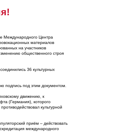
я!
ние Международного Центра
провокационных материалов
рованных на участников
изменению общественного строя
соединились 36 культурных
ою подпись под этим документом.
риховскому движению, к
фта (Германия), которого
а противодействовал культурной
ипуляторский приём – действовать
искредитация международного