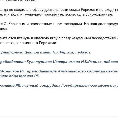
го самими Рерихами.
огда не входила в сферу деятельности семьи Рерихов и не входит
ели и задачи культурно- просветительские, культурно-охранные.
 с С. Клоковым и неизвестными нам господами. Но наш долг предуп
ние».
ытаются втянуть в опасную игру с предсказуемыми последствиями.
тельства, заложенного Рерихами.
Культурного Центра имени Н.К.Рериха, педагог.
председателя Культурного Центра имени Н.К.Рериха, педагог
художников РК, преподаватель Алматинского колледжа деко
ник образования РК.
дожников РК, научный сотрудник Государственного музея иск