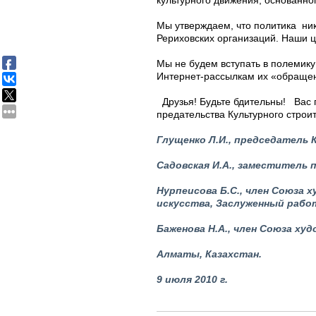
культурного движения, основанно
Мы утверждаем, что политика ник
Рериховских организаций. Наши ц
Мы не будем вступать в полемику
Интернет-рассылкам их «обраще
Друзья! Будьте бдительны! Вас п
предательства Культурного строи
Глущенко Л.И., председатель 
Садовская И.А., заместитель 
Нурпеисова Б.С., член Союза 
искусства,
З
аслуженный работ
Баженова Н.А., член Союза ху
Алматы, Казахстан.
9 июля 2010 г.