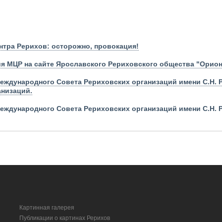
тра Рерихов: осторожно, провокация!
я МЦР на сайте Ярославского Рериховского общества "Орион
ждународного Cовета Рериховских организаций имени С.Н. 
анизаций.
еждународного Совета Рериховских организаций имени С.Н. 
Картинная галерея
Публикации о картинах Рерихов