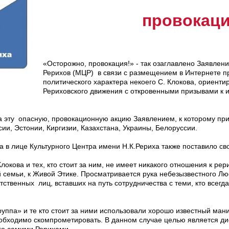
провокаци
«Осторожно, провокация!» - так озаглавлено Заявле
Рерихов (МЦР) в связи с размещением в Интернете 
политического характера некоего С. Клокова, ориенти
Рериховского движения с откровенными призывами к 
 эту опасную, провокационную акцию Заявлением, к которому при
ии, Эстонии, Киргизии, Казахстана, Украины, Белоруссии.
 в лице Культурного Центра имени Н.К.Рериха также поставило св
окова и тех, кто стоит за ним, не имеет никакого отношения к ре
семьи, к Живой Этике. Просматривается рука небезызвестного Лю
ственных лиц, вставших на путь сотрудничества с теми, кто всегд
уппа» и те кто стоит за ними использовали хорошо известный ман
необходимо скомпрометировать. В данном случае целью является д