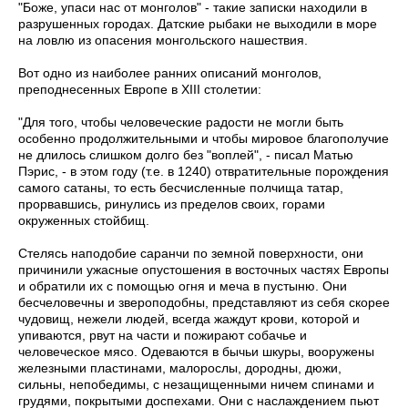
"Боже, упаси нас от монголов" - такие записки находили в
разрушенных городах. Датские рыбаки не выходили в море
на ловлю из опасения монгольского нашествия.
Вот одно из наиболее ранних описаний монголов,
преподнесенных Европе в XIII столетии:
"Для того, чтобы человеческие радости не могли быть
особенно продолжительными и чтобы мировое благополучие
не длилось слишком долго без "воплей", - писал Матью
Пэрис, - в этом году (т.е. в 1240) отвратительные порождения
самого сатаны, то есть бесчисленные полчища татар,
прорвавшись, ринулись из пределов своих, горами
окруженных стойбищ.
Стелясь наподобие саранчи по земной поверхности, они
причинили ужасные опустошения в восточных частях Европы
и обратили их с помощью огня и меча в пустыню. Они
бесчеловечны и звероподобны, представляют из себя скорее
чудовищ, нежели людей, всегда жаждут крови, которой и
упиваются, рвут на части и пожирают собачье и
человеческое мясо. Одеваются в бычьи шкуры, вооружены
железными пластинами, малорослы, дородны, дюжи,
сильны, непобедимы, с незащищенными ничем спинами и
грудями, покрытыми доспехами. Они с наслаждением пьют