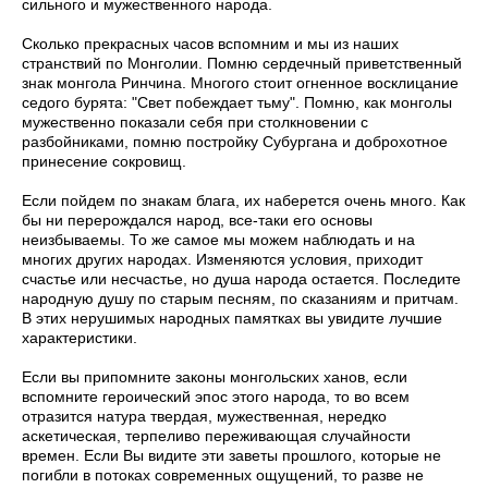
сильного и мужественного народа.
Сколько прекрасных часов вспомним и мы из наших
странствий по Монголии. Помню сердечный приветственный
знак монгола Ринчина. Многого стоит огненное восклицание
седого бурята: "Свет побеждает тьму". Помню, как монголы
мужественно показали себя при столкновении с
разбойниками, помню постройку Субургана и доброхотное
принесение сокровищ.
Если пойдем по знакам блага, их наберется очень много. Как
бы ни перерождался народ, все-таки его основы
неизбываемы. То же самое мы можем наблюдать и на
многих других народах. Изменяются условия, приходит
счастье или несчастье, но душа народа остается. Последите
народную душу по старым песням, по сказаниям и притчам.
В этих нерушимых народных памятках вы увидите лучшие
характеристики.
Если вы припомните законы монгольских ханов, если
вспомните героический эпос этого народа, то во всем
отразится натура твердая, мужественная, нередко
аскетическая, терпеливо переживающая случайности
времен. Если Вы видите эти заветы прошлого, которые не
погибли в потоках современных ощущений, то разве не