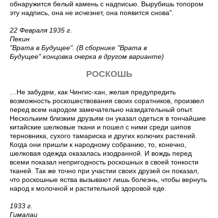
обнаружится белый камень с надписью. Вырубишь топором
эту надпись, она не исчезнет, она появится снова".
22 Февраля 1935 г.
Пекин
"Врата в Будущее". (В сборнике "Врата в
Будущее" концовка очерка в другом варианте)
РОСКОШЬ
…Не забудем, как Чингис-хан, желая предупредить
возможность роскошествования своих соратников, произвел
перед всем народом замечательно назидательный опыт.
Нескольким близким друзьям он указал одеться в тончайшие
китайские шелковые ткани и пошел с ними среди шипов
терновника, сухого тамариска и других колючих растений.
Когда они пришли к народному собранию, то, конечно,
шелковая одежда оказалась изодранной. И вождь перед
всеми показал непригодность роскошных в своей тонкости
тканей. Так же точно при участии своих друзей он показал,
что роскошные яства вызывают лишь болезнь, чтобы вернуть
народ к молочной и растительной здоровой еде.
1933 г.
Гималаи