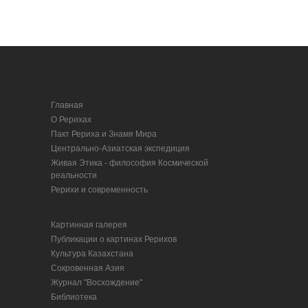
Главная
О Рерихах
Пакт Рериха и Знамя Мира
Центрально-Азиатская экспедиция
Живая Этика - философия Космической
реальности
Рерихи и современность
Картинная галерея
Публикации о картинах Рерихов
Культура Казахстана
Сокровенная Азия
Журнал "Восхождение"
Библиотека