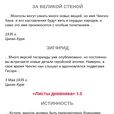
ЗА ВЕЛИКОЙ СТЕНОЙ
…Монголы могут узнать много новых вещей, но имя Чингиз-
Хана и его наставления будут жить в сердцах народов, и
само это имя произносится с особым почитанием…
1935 г.
Цаган-Куре.
ЗИГФРИД
…Много версий гесэриады уже опубликовано, но постоянно
вы встречаете новые детали геройской эпопеи. Наверно, в
свое время Чингис-хан слышал и вдохновлялся подвигами
Гесэра…
3 Мая 1935 г.
Цаган Куре
«Листы дневника» т.3
ИСТИННОСТЬ
…Кстати, многое должно быть пересмотрено будущими