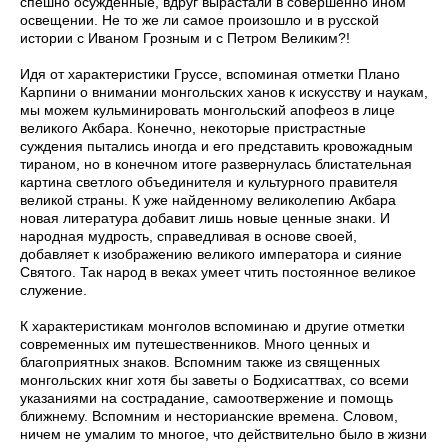
спешно осужденные, вдруг вырастали в совершенно ином
освещении. Не то же ли самое произошло и в русской
истории с Иваном Грозным и с Петром Великим?!
Идя от характеристики Груссе, вспоминая отметки Плано
Карпини о внимании монгольских ханов к искусству и наукам,
мы можем кульминировать монгольский апофеоз в лице
великого Акбара. Конечно, некоторые пристрастные
суждения пытались иногда и его представить кровожадным
тираном, но в конечном итоге развернулась блистательная
картина светлого объединителя и культурного правителя
великой страны. К уже найденному великолепию Акбара
новая литература добавит лишь новые ценные знаки. И
народная мудрость, справедливая в основе своей,
добавляет к изображению великого императора и сияние
Святого. Так народ в веках умеет чтить постоянное великое
служение.
К характеристикам монголов вспоминаю и другие отметки
современных им путешественников. Много ценных и
благоприятных знаков. Вспомним также из священных
монгольских книг хотя бы заветы о Бодхисаттвах, со всеми
указаниями на сострадание, самоотвержение и помощь
ближнему. Вспомним и несторианские времена. Словом,
ничем не умалим то многое, что действительно было в жизни