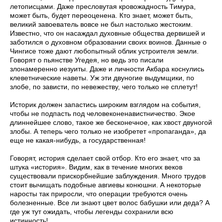
летописцами. Даже пресловутая кровожадность Тимура,
может быть, будет переоценена. Кто знает, может быть,
великий завоеватель вовсе не был настолько жестоким.
Известно, что он насаждал духовные общества дервишей и
заботился о духовном образовании своих воинов. Данные о
Чингисе тоже дают любопытный облик устроителя земли.
Говорят о пьянстве Угедея, но ведь это писали
злонамеренно иезуиты. Даже и личности Акбара коснулись
клеветнические наветы. Уж эти двуногие выдумщики, по
злобе, по зависти, по невежеству, чего только не сплетут!
Историк должен запастись широким взглядом на события,
чтобы не подпасть под человеконенавистничество. Экое
длиннейшее слово, такое же бесконечное, как хвост двуногой
злобы. А теперь чего только не изобретет «пропаганда», да
еще не какая-нибудь, а государственная!
Говорят, история сделает свой отбор. Кто его знает, что за
штука «история». Видим, как в течение многих веков
существовали прискорбнейшие заблуждения. Много трудов
стоит вычищать подобные авгиевы конюшни. А некоторые
наросты так приросли, что операции требуются очень
болезненные. Все ли знают цвет волос бабушки или деда? А
где уж тут ожидать, чтобы легенды сохранили всю
истинность!