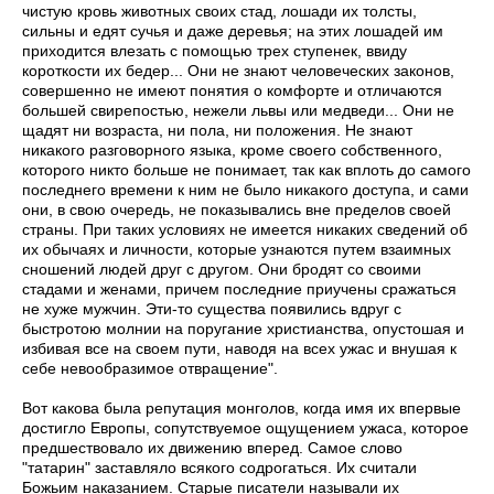
чистую кровь животных своих стад, лошади их толсты,
сильны и едят сучья и даже деревья; на этих лошадей им
приходится влезать с помощью трех ступенек, ввиду
короткости их бедер... Они не знают человеческих законов,
совершенно не имеют понятия о комфорте и отличаются
большей свирепостью, нежели львы или медведи... Они не
щадят ни возраста, ни пола, ни положения. Не знают
никакого разговорного языка, кроме своего собственного,
которого никто больше не понимает, так как вплоть до самого
последнего времени к ним не было никакого доступа, и сами
они, в свою очередь, не показывались вне пределов своей
страны. При таких условиях не имеется никаких сведений об
их обычаях и личности, которые узнаются путем взаимных
сношений людей друг с другом. Они бродят со своими
стадами и женами, причем последние приучены сражаться
не хуже мужчин. Эти-то существа появились вдруг с
быстротою молнии на поругание христианства, опустошая и
избивая все на своем пути, наводя на всех ужас и внушая к
себе невообразимое отвращение".
Вот какова была репутация монголов, когда имя их впервые
достигло Европы, сопутствуемое ощущением ужаса, которое
предшествовало их движению вперед. Самое слово
"татарин" заставляло всякого содрогаться. Их считали
Божьим наказанием. Старые писатели называли их