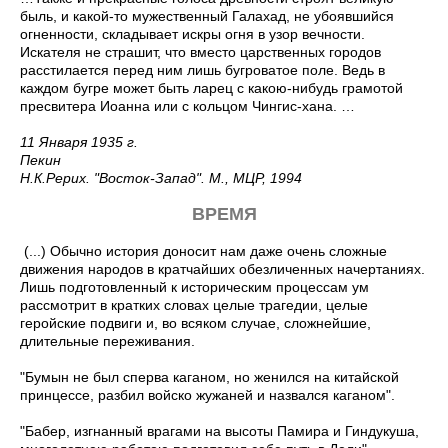
быль, и какой-то мужественный Галахад, не убоявшийся
огненности, складывает искры огня в узор вечности.
Искателя не страшит, что вместо царственных городов
расстилается перед ним лишь бугроватое поле. Ведь в
каждом бугре может быть ларец с какою-нибудь грамотой
пресвитера Иоанна или с кольцом Чингис-хана. …
11 Января 1935 г.
Пекин
Н.К.Рерих. "Восток-Запад". М., МЦР, 1994
ВРЕМЯ
(...) Обычно история доносит нам даже очень сложные
движения народов в кратчайших обезличенных начертаниях.
Лишь подготовленный к историческим процессам ум
рассмотрит в кратких словах целые трагедии, целые
геройские подвиги и, во всяком случае, сложнейшие,
длительные переживания.
"Бумын не был сперва каганом, но женился на китайской
принцессе, разбил войско жужаней и назвался каганом".
"Бабер, изгнанный врагами на высоты Памира и Гиндукуша,