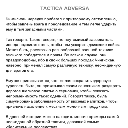
ТАСТIСА ADVERSA
Чингис-хан нередко прибегал к притворному отступлению,
чтобы завлечь врага в преследование и тем легче ударить
ему в тыл запасными частями.
Так говорят. Также говорят, что неутомимый завоеватель
иногда поджигал степь, чтобы тем ускорить движение войска.
Может быть, рассказы о разнообразной военной технике
великого победителя и правы. Во всяком случае, они
правдоподобны, ибо в своих больших походах Чингисхан,
наверно, применял самую различную технику, неожиданную
для врагов его.
Ему же приписывается, что, желая сохранить здоровую
суровость быта, он приказывал своим сановникам раздирать
дорогое шелковое платье о терновник, чтобы показать
неприменимость таких одеяний. Говорят также, была
симулирована заболеваемость от ввозных напитков, чтобы
привлечь население к местным молочным продуктам.
В древней истории можно находить многие примеры самой
неожиданной обратной тактики, дававшей самые
убедительные последствия…