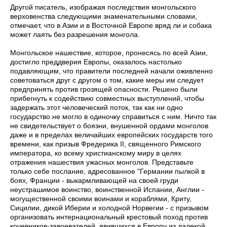
Другой писатель, изображая последствия монгольского
верховенства следующими знаменательными словами,
отмечает, что в Азии и в Восточной Европе вряд ли и собака
может лаять без разрешения монгола.
Монгольское нашествие, которое, пронесясь по всей Азии,
достигло преддверия Европы, оказалось настолько
подавляющим, что правители последней начали оживленно
советоваться друг с другом о том, какие меры им следует
предпринять против грозящей опасности. Решено были
прибегнуть к содействию совместных выступлений, чтобы
задержать этот человеческий поток, так как ни одно
государство не могло в одиночку справиться с ним. Ничто так
не свидетельствует о боязни, внушенной ордами монголов
даже и в пределах величайших европейских государств того
времени, как призыв Фредерика II, священного Римского
императора, ко всему христианскому миру в целях
отражения нашествия ужасных монголов. Представьте
только себе послание, адресованное "Германии ­пылкой в
боях, Франции - выкармливающей на своей груди
неустрашимое воинство, воинственной Испании, Англии -
могущественной своими воинами и кораблями, Криту,
Сицилии, дикой Иберии и холодной Норвегии - с призывом
организовать интернациональный крестовый поход против
кочевников-завоевателей, явившихся в Европу из далекой