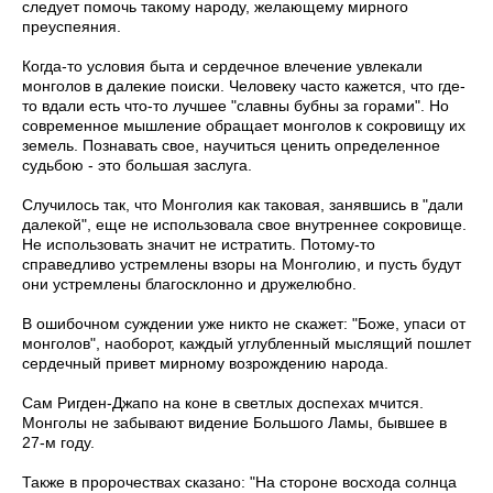
следует помочь такому народу, желающему мирного
преуспеяния.
Когда-то условия быта и сердечное влечение увлекали
монголов в далекие поиски. Человеку часто кажется, что где-
то вдали есть что-то лучшее ­"славны бубны за горами". Но
современное мышление обращает монголов к сокровищу их
земель. Познавать свое, научиться ценить определенное
судьбою - это большая заслуга.
Случилось так, что Монголия как таковая, занявшись в "дали
далекой", еще не использовала свое внутреннее сокровище.
Не использовать ­значит не истратить. Потому-то
справедливо устремлены взоры на Монголию, и пусть будут
они устремлены благосклонно и дружелюбно.
В ошибочном суждении уже никто не скажет: "Боже, упаси от
монголов", наоборот, каждый углубленный мыслящий пошлет
сердечный привет мирному возрождению народа.
Сам Ригден-Джапо на коне в светлых доспехах мчится.
Монголы не забывают видение Большого Ламы, бывшее в
27-м году.
Также в пророчествах сказано: "На стороне восхода солнца