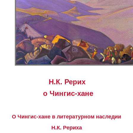
Н.К. Рерих
о Чингис-хане
О Чингис-хане в литературном наследии
Н.К. Рериха