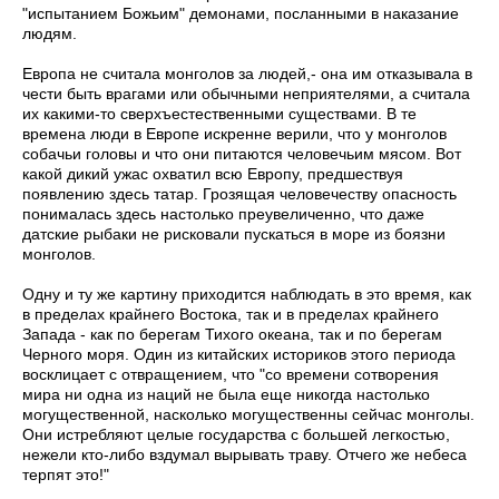
"испытанием Божьим" демонами, посланными в наказание
людям.
Европа не считала монголов за людей,- она им отказывала в
чести быть врагами или обычными неприятелями, а считала
их какими-то сверхъестественными существами. В те
времена люди в Европе искренне верили, что у монголов
собачьи головы и что они питаются человечьим мясом. Вот
какой дикий ужас охватил всю Европу, предшествуя
появлению здесь татар. Грозящая человечеству опасность
понималась здесь настолько преувеличенно, что даже
датские рыбаки не рисковали пускаться в море из боязни
монголов.
Одну и ту же картину приходится наблюдать в это время, как
в пределах крайнего Востока, так и в пределах крайнего
Запада - как по берегам Тихого океана, так и по берегам
Черного моря. Один из китайских историков этого периода
восклицает с отвращением, что "со времени сотворения
мира ни одна из наций не была еще никогда настолько
могущественной, насколько могущественны сейчас монголы.
Они истребляют целые государства с большей легкостью,
нежели кто-либо вздумал вырывать траву. Отчего же небеса
терпят это!"