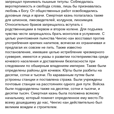
запрещал принимать пышные титулы. Соблюдалась
веротерпимость и свобода слова, лишь бы признавалась
любовь к Богу. От общественных работ освобождались
духовные лица и врачи. Смертная казнь полагалась также
для шпионов, лжесвидетелей, колдунов, лихоимцев.
Относительно браков ­запрещалось вступать с
родственницами в первом и втором колене. Для подъема
чувства чести запрещалось брать монголов в услужение. С
целью уничтожения пьянства Чингис-хан восставал против
употребления крепких напитков, всячески их ограничивая и
предлагая их совсем не пить. Также известно
постановление, имевшее целью истребление чрезмерного
суеверия, имеются и указы о развитии гостеприимства среди
кочевого населения и доставлении безопасности при
следовании по обширным владениям империи. Также были
определены районы для кочевок. Юрты были разбиты на
десятки, сотни и тысячи. По караванным путям были
устроены станции и поставлена стража. Были учреждены
почтовые станции на расстояниях одного дня пути. Войска
были подразделены также на десятки, сотни и тысячи, и
десятки тысяч. Смертная казнь была положена всякому
начальнику, который покинет определенное ему место.По
всему дошедшему до нас, Чингис-хан действительно был
великим вождем и строителем.