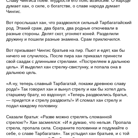
Славу Чингиса поем. Мудрости его пояс возносим. О народе
думает хан, о силе, о богатстве, о славе народа думает
Чингис.
Вот прослышал хан, что раздвоился сильный Тарбагатайский
род. Этакий срам, два брата, два родные откочевали в
разные стороны. Делят скот, угоняют коней. Разделили
дружину и пошили разные знамена. Срам приключился.
Вот призывает Чингис братьев на пир. Пьют и едят, как бы
ничего не случилось. После пира хан приказал принести
свой саадак с длинными стрелами. «Постреляем в дальнюю
цель». И выделил хан стрелку-свистунку, и попала она в
дальнюю цель.
«А ну, теперь славный Тарбагатай, покажи древнюю славу
рода!» Так говорил хан и вынул стрелу и как бы хотел дать
старшему брату, но вздохнул: «Теперь раздвоились братья,
— придется и стрелу раздвоить!» И сломал хан стрелу и
подал каждому половину.
Сказали братья: «Разве можно стрелять сломанной
стрелою?» Хан засмеялся: «И я думаю, что нельзя. Пропала
стрела, пропала сила. Сохраните половинки и подумайте о
себе, о славе Тарбагатая». Так устыдил хан братьев, и с той