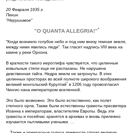
20 Февраля 1935 г.
Пекин
"Нерушимое"
*
"О QUANTA ALLEGRIA!"
"Когда возникло голубое небо и под ним внизу темная земля,
между ними явились люди". Так гласит надпись VIII века на
камне у реки Орхона.
В краткости такого иероглифа чувствуется, что целинные
ковыльные степи еще не распаханы. Не нарушена
девственная тайга. Недра земли не затронуты. В этих
целинных просторах во всей полноте широкого воображения
*
великий монгольский Курултай
в 1206 году провозгласил
Чингис-хана императором вселенной.
Это было возможно. Это было естественно, как полет
степного орла. Также были естественны грамоты пресвитера
Иоанна к императорам, властителям Европы. Ведь эти
грамоты и посейчас хранятся в архивах и вновь прилежно
изучаются пытливыми учеными. …
…Также и прекрасные голоса древности строят великую