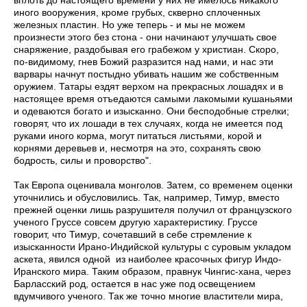
иного вооружения, кроме грубых, скверно сплоченных
железных пластин. Но уже теперь - и мы не можем
произнести этого без стона - они начинают улучшать свое
снаряжение, раздобывая его грабежом у христиан. Скоро,
по-видимому, гнев Божий разразится над нами, и нас эти
варвары начнут постыдно убивать нашим же собственным
оружием. Татары ездят верхом на прекрасных лошадях и в
настоящее время отъедаются самыми лакомыми кушаньями
и одеваются богато и изысканно. Они бесподобные стрелки;
говорят, что их лошади в тех случаях, когда не имеется под
руками иного корма, могут питаться листьями, корой и
корнями деревьев и, несмотря на это, сохранять свою
бодрость, силы и проворство".
Так Европа оценивала монголов. Затем, со временем оценки
уточнились и обусловились. Так, например, Тимур, вместо
прежней оценки лишь разрушителя получил от французского
ученого Груссе совсем другую характеристику. Груссе
говорит, что Тимур, сочетавший в себе стремление к
изысканности Ирано-Индийской культуры с суровым укладом
аскета, явился одной из наиболее красочных фигур Индо-
Иранского мира. Таким образом, правнук Чингис-хана, через
Барласский род, остается в нас уже под освещением
вдумчивого ученого. Так же точно многие властители мира,