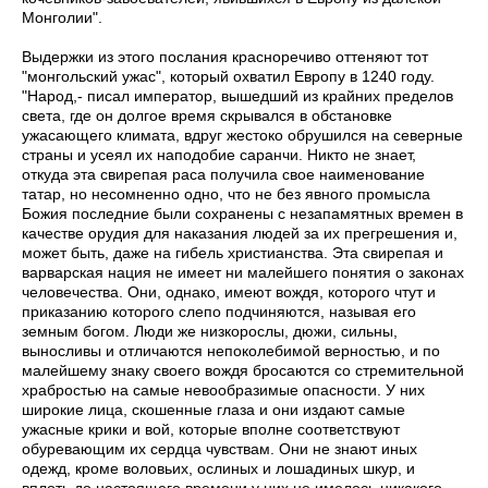
Монголии".
Выдержки из этого послания красноречиво оттеняют тот
"монгольский ужас", который охватил Европу в 1240 году.
"Народ,- писал император,­ вышедший из крайних пределов
света, где он долгое время скрывался в обстановке
ужасающего климата, вдруг жестоко обрушился на северные
страны и усеял их наподобие саранчи. Никто не знает,
откуда эта свирепая раса получила свое наименование
татар, но несомненно одно, что не без явного промысла
Божия последние были сохранены с незапамятных времен в
качестве орудия для наказания людей за их прегрешения и,
может быть, даже на гибель христианства. Эта свирепая и
варварская нация не имеет ни малейшего понятия о законах
человечества. Они, однако, имеют вождя, которого чтут и
приказанию которого слепо подчиняются, называя его
земным богом. Люди же низкорослы, дюжи, сильны,
выносливы и отличаются непоколебимой верностью, и по
малейшему знаку своего вождя бросаются со стремительной
храбростью на самые невообразимые опасности. У них
широкие лица, скошенные глаза и они издают самые
ужасные крики и вой, которые вполне соответствуют
обуревающим их сердца чувствам. Они не знают иных
одежд, кроме воловьих, ослиных и лошадиных шкур, и
вплоть до настоящего времени у них не имелось никакого