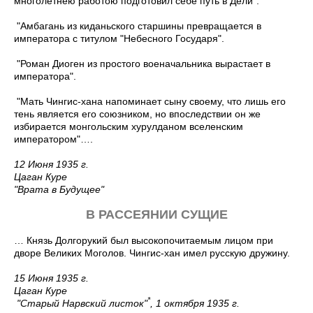
многолетнею работою подготовил себе путь в Дели".
"Амбагань из киданьского старшины превращается в
императора с титулом "Небесного Государя".
"Роман Диоген из простого военачальника вырастает в
императора".
"Мать Чингис-хана напоминает сыну своему, что лишь его
тень является его союзником, но впоследствии он же
избирается монгольским хурулданом вселенским
императором"….
12 Июня 1935 г.
Цаган Куре
"Врата в Будущее"
В РАССЕЯНИИ СУЩИЕ
… Князь Долгорукий был высокопочитаемым лицом при
дворе Великих Моголов. Чингис-хан имел русскую дружину.
15 Июня 1935 г.
Цаган Куре
*
"Старый Нарвский листок"
, 1 октября 1935 г.