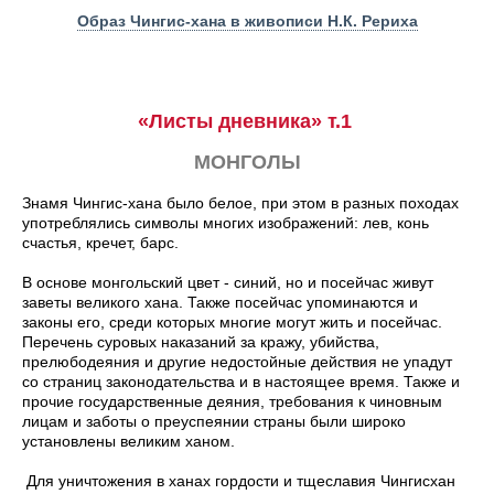
Образ Чингиc-хана в живописи Н.К. Рериха
«Листы дневника» т.1
МОНГОЛЫ
Знамя Чингис-хана было белое, при этом в разных походах
употреблялись символы многих изображений: лев, конь
счастья, кречет, барс.
В основе монгольский цвет - синий, но и посейчас живут
заветы великого хана. Также посейчас упоминаются и
законы его, среди которых многие могут жить и посейчас.
Перечень суровых наказаний за кражу, убийства,
прелюбодеяния и другие недостойные действия не упадут
со страниц законодательства и в настоящее время. Также и
прочие государственные деяния, требования к чиновным
лицам и заботы о преуспеянии страны были широко
установлены великим ханом.
Для уничтожения в ханах гордости и тщеславия Чингисхан