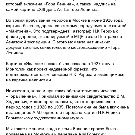
который включена «Гора Ленина», а также надпись на
самой картине «ХIII день Ак-Таг гора Ленина».
Во время пребывания Рерихов в Москве в июне 1926 года
картина была подарена советскому народу вместе с сюитой
«Майтрейя». Это подтверждает автограф Н.К.Рериха о
факте дарения, экспонируемый в МЦР в зале Центрально-
Азиатской экспедиции. С этого момента нет никаких
документальных свидетельств о местонахождение «Горы
Ленина».
Картина «Явление срока» была создана в 1927 году в
Монголии как проект наддверной фрески, что
подтверждается также списком Н.К. Рериха и имеющимися
на картине надписями.
Неизвестно, когда и при каких обстоятельствах исчезла
«Гора Ленина». Принимая во внимание свидетельство В.М.
Ходасевич, можно предположить, что это произошло в
период годов с 1926 по 1935. Поэтому она не была включена
в завещание А.М.Горького о передаче картин Н.К.Рериха
Горьковскому художественному музею.
Мы также не знаем, когда и кем «Явление срока» была
привезена из Монголии и передана А.М.Горькому.