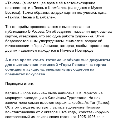
«Тангла» (в настоящее время её местонахождение
неизвестно) и «Песнь о Шамбале» (находится в Музее
Востока). Таким образом, из двух картин получилась одна –
«Тангла. Песнь о Шамбале».
Тот же приём прослеживается в вышеназванных
публикациях В.Росова. Он объединяет названия двух разных
картин, утверждая, что это одна работа художника. Этим
бездоказательным утверждением снимался вопрос об
исчезновении «Горы Ленина», которая, якобы, просто под
другим названием находится в Нижнем Новгороде.
А в это время кто-то готовил необходимые документы
для выставления истинной «Горы Ленина» на торгах
солидного аукциона, специализирующегося на
предметах искусства.
Подводим итоги.
Картина «Гора Ленина» была написана Н.К.Рерихом на
маршруте экспедиции в Китайском Туркестане. На ней
запечатлена самая высокая вершина хребта Ак-Таг (Патос).
Об этом свидетельствуют: запись в дневнике Николая
Константиновича от 2 октября 1925 года, собственноручно
составленный им список своих картин за 1925-1926 г.г., в