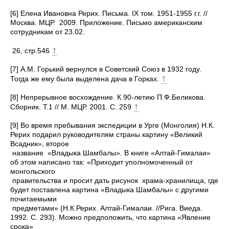
[6] Елена Ивановна Рерих. Письма. IX том. 1951-1955 г.г. //
Москва. МЦР. 2009. Приложение. Письмо американским
сотрудникам от 23.02.
↑
26, стр.546
[7] А.М. Горький вернулся в Советский Союз в 1932 году.
↑
Тогда же ему была выделена дача в Горках.
[8] Непрерывное восхождение. К 90-летию П.Ф.Беликова.
↑
Сборник. Т.1 // М. МЦР. 2001. С. 259
[9] Во время пребывания экспедиции в Урге (Монголия) Н.К.
Рерих подарил руководителям страны картину «Великий
Всадник», второе
название «Владыка Шамбалы». В книге «Алтай-Гималаи»
об этом написано так: «Приходит уполномоченный от
монгольского
правительства и просит дать рисунок храма-хранилища, где
будет поставлена картина «Владыка Шамбалы» с другими
почитаемыми
предметами» (Н.К.Рерих. Алтай-Гималаи. //Рига. Виеда.
1992. С. 293). Можно предположить, что картина «Явление
срока»