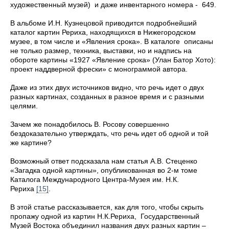
художественный музей) и даже инвентарного номера - 649.
В альбоме И.Н. Кузнецовой приводится подробнейший
каталог картин Рериха, находящихся в Нижегородском
музее, в том числе и «Явления срока». В каталоге описаны
не только размер, техника, выставки, но и надпись на
обороте картины «1927 «Явление срока» (Улан Батор Хото):
проект наддверной фрески» с монограммой автора.
Даже из этих двух источников видно, что речь идет о двух
разных картинах, созданных в разное время и с разными
целями.
Зачем же понадобилось В. Росову совершенно
бездоказательно утверждать, что речь идет об одной и той
же картине?
Возможный ответ подсказала нам статья А.В. Стеценко
«Загадка одной картины», опубликованная во 2-м томе
Каталога Международного Центра-Музея им.
Н.К.
Рериха
[15]
.
В этой статье рассказывается, как для того, чтобы скрыть
пропажу одной из картин Н.К.Рериха, Государственный
Музей Востока объединил названия двух разных картин –