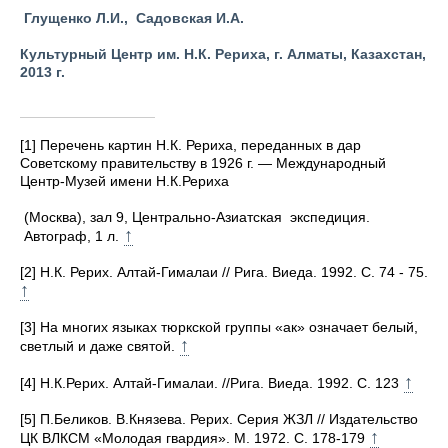
Глущенко Л.И., Садовская И.А.
Культурный Центр им. Н.К. Рериха, г. Алматы, Казахстан,
2013 г.
[1] Перечень картин Н.К. Рериха, переданных в дар
Советскому правительству в 1926 г. — Международный
Центр-Музей имени Н.К.Рериха
(Москва), зал 9, Центрально-Азиатская экспедиция.
↑
Автограф, 1 л.
[2] Н.К. Рерих. Алтай-Гималаи // Рига. Виеда. 1992. С. 74 - 75.
↑
[3]
На многих языках тюркской группы «ак» означает белый,
↑
светлый и даже святой.
↑
[4] Н.К.Рерих. Алтай-Гималаи. //Рига. Виеда. 1992. С. 123
[5] П.Беликов. В.Князева. Рерих. Серия ЖЗЛ // Издательство
↑
ЦК ВЛКСМ «Молодая гвардия». М. 1972. С. 178-179