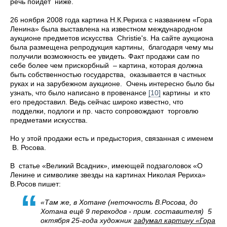
речь пойдет ниже.
26 ноября 2008 года картина Н.К.Рериха с названием «Гора
Ленина» была выставлена на известном международном
аукционе предметов искусства Christie's. На сайте аукциона
была размещена репродукция картины, благодаря чему мы
получили возможность ее увидеть. Факт продажи сам по
себе более чем прискорбный – картина, которая должна
быть собственностью государства, оказывается в частных
руках и на зарубежном аукционе. Очень интересно было бы
узнать, что было написано
в провенансе
[10]
картины и кто
его предоставил. Ведь сейчас широко известно, что
подделки, подлоги и пр. часто сопровождают торговлю
предметами искусства.
Но у этой продажи есть и предыстория, связанная с именем
В. Росова.
В статье «Великий Всадник», имеющей подзаголовок «О
Ленине и символике звезды на картинах Николая Рериха»
В.Росов пишет:
«Там же, в Хотане
(неточность В.Росова, до
Хотана ещё 9 переходов - прим. составителя)
5
октября 25-года художник
задумал картину «Гора