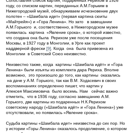
Сопоставляя список картин, подаренных Рерихом в 1926
году, со списком картин, переданных А.М.Горьким в
Нижегородский музей, обнаруживаем исчезновение двух
полотен – «Шамбала идет» (первая картина сюиты
«Майтрейя») и «Гора Ленина». Но зато в завещании
А.М.Горького и, соответственно, в Нижегородском музее
появилась картина «Явление срока», о которой известно,
что создана она была Рерихом уже после посещения
Москвы, в 1927 году в Монголии, в Урге как проект
наддверной фрески
[9]
.
Когда она была привезена из
Монголии в Советский Союз неизвестно.
Неизвестно также, когда картины «Шамбала идёт» и «Гора
Ленина» были изъяты из комплекта дара Рериха. Вполне
возможно, это произошло до того, как картины оказались
на даче у А.М. Горького, так как В.М. Ходасевич в своих
воспоминаниях определенно пишет, что картин у
Алексея Максимовича было восемь. Нам сейчас важно
отметить, что в 1936 году, согласно завещанию А.М.
Горького, две картины из подаренных Н.К.Рерихом
советскому народу («Шамбала идёт» и «Гора Ленина») уже
отсутствовали, но появилась «Явление срока».
Судьба картины «Шамбала идет» неизвестна до сих пор. Но
у истории «Горы Ленина» оказалось продолжение, о котором