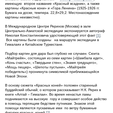
имеющую второе название «Красный всадник», а также
картины «Красные кони» и «Гора Ленина» (1925-1926 гг.
Бумага на доске, темпера. 22,8×29,2. Местонахождение
картины неизвестно).
В Международном Центре Рерихов (Москва) в зале
Центрально-Азиатской экспедиции экспонируется автограф
Николая Константиновича удостоверяющий
этот факт
[1]
.
Все картины были созданы на маршруте экспедиции в
Гималаях и Китайском Туркестане.
Подбор картин для дара был глубоко не случаен. Сюита
«Майтрейя», состоящая из семи картин («Шамбала идет»,
«Конь счастья», «Твердыни стен», «Знамя грядущего»,
«Мощь пещер», «Шепоты пустыни», «Майтрейя
победитель») проникнута символикой приближающейся
Новой Эпохи.
В основу сюжета «Красных коней» положен старинный
буддийский обычай, о котором рассказывает Н.К. Рерих в
книге «Алтай – Гималаи». Во время ненастья ламы
поднимаются на высокую гору и совершают особое действо
в помощь терпящим бедствие путникам. Знаком этой
помощи являются пускаемые ими по ветру бумажные
фигурки
красных коней
[2]
.