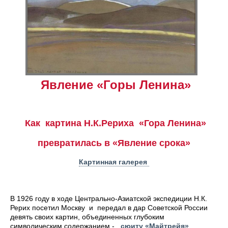
Явление «Горы Ленина»
Как картина Н.К.Рериха «Гора Ленина»
превратилась в «Явление срока»
Картинная галерея
В 1926 году в ходе Центрально-Азиатской экспедиции Н.К.
Рерих посетил Москву и передал в дар Советской России
девять своих картин, объединенных глубоким
символическим содержанием -
сюиту «Майтрейя»
,