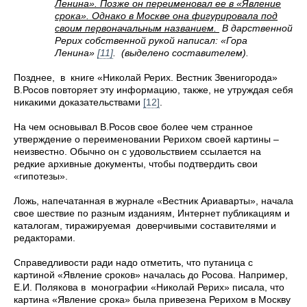
Ленина». Позже он переименовал ее в «Явление
срока». Однако в Москве она фигурировала под
своим первоначальным названием.
В дарственной
Рерих собственной рукой написал:
«Гора
Ленина»
[11]
.
(выделено составителем).
Позднее, в книге «Николай Рерих. Вестник Звенигорода»
В.Росов повторяет эту информацию, также, не утруждая себя
никакими
доказательствами
[12]
.
На чем основывал В.Росов свое более чем странное
утверждение о переименовании Рерихом своей картины –
неизвестно. Обычно он с удовольствием ссылается на
редкие архивные документы, чтобы подтвердить свои
«гипотезы».
Ложь, напечатанная в журнале «Вестник Ариаварты», начала
свое шествие по разным изданиям, Интернет публикациям и
каталогам, тиражируемая доверчивыми составителями и
редакторами.
Справедливости ради надо отметить, что путаница с
картиной «Явление сроков» началась до Росова. Например,
Е.И. Полякова в монографии «Николай Рерих» писала, что
картина «Явление срока» была привезена Рерихом в Москву