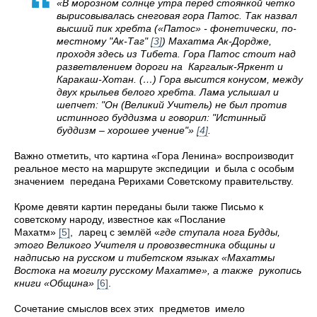
«В морозном солнце утра перед стоянкой четко
вырисовывалась снеговая гора Патос. Так назвал
высший пик хребта («Патос» - фонетически, по-
местном
у "Ак-Таг"
[3]
) Махатма Ак-Дордже,
проходя здесь из Тибета. Гора Патос стоит над
разветвлением дороги на Каргалык-Яркент и
Каракаш-Хотан. (…) Гора высится конусом, между
двух крыльев белого хребта. Лама услышал и
шепчет: "Он (Великий Учитель) не был против
истинного буддизма и говорил: "Истинный
буддизм – х
орошее учение"»
[4]
.
Важно отметить, что картина «Гора Ленина» воспроизводит
реальное место на маршруте экспедиции и была с особым
значением передана Рерихами Советскому правительству.
Кроме девяти картин переданы были также Письмо к
советскому народу, известное как «Послание
Махатм»
[5]
, ларец с землёй «
где ступала нога Будды,
этого Великого Учителя и провозвестника общины и
надписью на русском и тибетском языках «Махатмы
Востока на могилу русскому Махатме», а также рукопись
книги
«Община»
[6]
.
Сочетание смыслов всех этих предметов имело