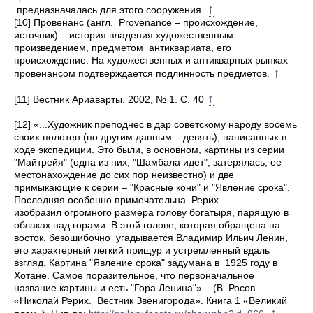
↑
предназначалась для этого сооружения.
[10] Провенанс (англ. Provenance – происхождение,
источник) – история владения художественным
произведением, предметом антиквариата, его
происхождение. На художественных и антикварных рынках
↑
провенансом подтверждается подлинность предметов.
↑
[11] Вестник Ариаварты. 2002, № 1. С. 40
[12]
«...Художник преподнес в дар советскому народу восемь
своих полотен (по другим данным – девять), написанных в
ходе экспедиции. Это были, в основном, картины из серии
"Майтрейя" (одна из них, "Шамбала идет", затерялась, ее
местонахождение до сих пор неизвестно) и две
примыкающие к серии – "Красные кони" и "Явление срока".
Последняя особенно примечательна. Рерих
изобразил огромного размера голову богатыря, парящую в
облаках над горами. В этой голове, которая обращена на
восток, безошибочно угадывается Владимир Ильич Ленин,
его характерный легкий прищур и устремленный вдаль
взгляд. Картина "Явление срока" задумана в 1925 году в
Хотане. Самое поразительное, что первоначальное
название картины и есть "Гора Ленина"». (В. Росов
«Николай Рерих. Вестник Звенигорода». Книга 1 «Великий