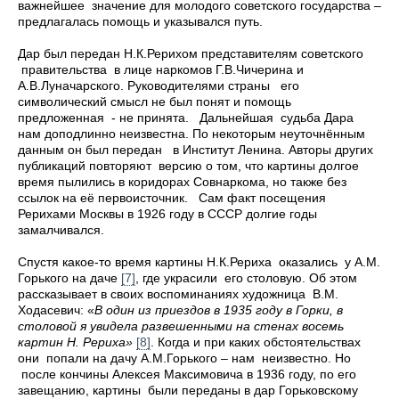
важнейшее значение для молодого советского государства –
предлагалась помощь и указывался путь.
Дар был передан Н.К.Рерихом представителям советского
правительства в лице наркомов Г.В.Чичерина и
А.В.Луначарского. Руководителями страны его
символический смысл не был понят и помощь
предложенная - не принята. Дальнейшая судьба Дара
нам доподлинно неизвестна. По некоторым неуточнённым
данным он был передан в Институт Ленина. Авторы других
публикаций повторяют версию о том, что картины долгое
время пылились в коридорах Совнаркома, но также без
ссылок на её первоисточник. Сам факт посещения
Рерихами Москвы в 1926 году в СССР долгие годы
замалчивался.
Спустя какое-то время картины Н.К.Рериха оказались у А.М.
Горького
на даче
[7]
, где украсили его столовую. Об этом
рассказывает в своих воспоминаниях художница В.М.
Ходасевич: «
В один из приездов в 1935 году в Горки, в
столовой я увидела развешенными на стенах восемь
картин
Н. Рериха»
[8]
. Когда и при каких обстоятельствах
они попали на дачу А.М.Горького – нам неизвестно. Но
после кончины Алексея Максимовича в 1936 году, по его
завещанию, картины были переданы в дар Горьковскому