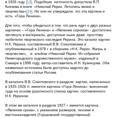
в 1926 году
[13]
. Подобную неточность допустила В.П.
Князева в книге «Николай Рерих. Летопись жизни и
творчества»
[14]
. Но они не утверждали, что эта картина и
есть «Гора Ленина».
Для того, чтобы убедиться в том, что речь идет о двух разных
картинах – «Гора Ленина» и «Явление сороков» - достаточно
заглянуть в материалы, доступные ныне даже простому
любителю творческого наследия Рериха. Это каталог картин
Н.К. Рериха, составленный В.В. Соколовским и
опубликованный в 1978 г. в сборнике «Н.К. Рерих. Жизнь и
творчество», и альбом «Николай Рерих. Из собрания
Нижегородского художественного музея», изданный в
Самаре в 1998 году, автор-составитель И.Н. Кузнецова. Оба
названных источника были доступны задолго до
опубликования статьи Росова.
В каталоге В.В. Соколовского в разделе картин, написанных
в 1925-1926 гг. имеется картина «Гора Ленина», внесенная
туда на основе рукописного списка картин, составленного
Н.К. Рерихом.
В этом же каталоге в разделе 1927 г. имеется картина
«Явление срока», с указанием размеров, техники и
местонахождения (Горьковский государственный