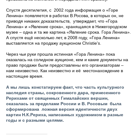
Спустя десятилетия, с 2002 года информация о «Горе
Ленина» появляется в работах В.Росова, в которых он, не
приводя никаких доказательств, утверждает, что «Гора
Ленина» и «Явление срока», хранящаяся в Нижегородском
музее – одна и та же картина «Явление срока. Гора Ленина».
А спустя ещё несколько лет, в 2008 году, «Гора Ленина»
выставляется на продажу аукционом Christie's.
Через чьи руки прошла истинная «Гора Ленина» пока
оказалась на солидном аукционе, кем и какие документы на
право продажи были предоставлены его организаторам –
нам неизвестно. Как неизвестно и её местонахождение в
настоящее время.
А мы лишь констатируем факт, что часть культурного
наследия страны, сокровенного дара, принесенного
Рерихами от священных Гималайских вершин,
оказалась за пределами России и В. Росовым была
сформирована ложная версия идентичности двух
картин Н.К.Рериха, написанных художником в разные
годы и с разными целями.