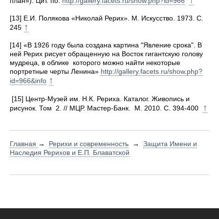
↑
план»). Цит. по:
http://gallery.facets.ru/show.php?id=966
[13] Е.И. Полякова «Николай Рерих». М. Искусство. 1973. С.
↑
245
[14] «В 1926 году была создана картина "Явление срока". В
ней Рерих рисует обращенную на Восток гигантскую голову
мудреца, в облике которого можно найти некоторые
портретные черты Ленина»
http://gallery.facets.ru/show.php?
↑
id=966&info
[15] Центр-Музей им. Н.К. Рериха. Каталог. Живопись и
↑
рисунок. Том 2. // МЦР. Мастер-Банк. М. 2010. С. 394-400
Главная
→
Рерихи и современность
→
Защита Имени и
Наследия Рерихов и Е.П. Блаватской