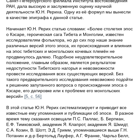
Санкт-Петербургского филиала Института востоковедения
РАН, дала высокую и заслуженную оценку научной
деятельности Ю.Н. Рериха. Одну из её формул мы вынесли
в качестве эпиграфа к данной статье.
Начинает Ю.Н. Рерих статью словами: «Более столетия эпос
о Кэсаре, героическая сага Тибета и Монголии, известен
исследователям фольклора, но до сих пор наше знание
различных версий этого эпоса, их происхождения и влияния
на эпос тибетских и монгольских кочевых племён не
продвинулось далеко. Подобное неудовлетворительное
положение, главным образом, является результатом
недоступности Тибетского нагорья и невозможности
провести исследования всех существующих версий. Без
такого предварительного исследования невозможно подойти
к решению запутанного вопроса о происхождении эпоса о
Кэсаре, его датировке или к проблеме его монгольских
версий»
[5, с. 56]
В этой статье Ю.Н. Рерих систематизирует и приводит все
известные ему упоминания и публикации об эпосе. В разное
время тему сказания освещали П.С. Паллас, Б. Бергман,
Е.Ф. Тимковский, академик Я. Клапрот, академик Я. Шмидт,
С.А. Козин, В. Шотт, Э.Д. Гримм, упоминавшиеся выше Г.Н.
Потанин и д-р Бертольд Лауфер, А.Г. Франке, Чарльз Белл,