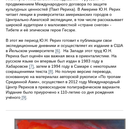
продвижением Международного договора по защите
культурных ценностей (Пакт Рериха). В Америке Ю.Н. Рерих
читает лекции в университетах американских городов о
Центрально-Азиатской экспедиции, в том числе рассказывает
широкой аудитории о малоизвестной «стране снегов» -
Тибете и её эпическом герое Гесэре.
В этот же период Ю.Н. Рерих готовит к публикации свои
экспедиционные дневники и осуществляет их издание в США
в Йельском университете
[6]
. На Западе этот труд Ю.Н.
Рериха был оценён как важная веха в ориенталистике. На
русском языке он впервые был издан в 1983 году в
Хабаровске
[7]
, затем в 1994 году в Самаре с некоторыми
сокращениями текста
[8]
. Но полную версию перевода,
основанную на материалах авторской рукописи «По тропам
Срединной Азии», осуществил в 2012 году Международный
Центр Рерихов в превосходном полиграфическом варианте.
Издание было приурочено к 110-летию со дня рождения
учёного
[9]
.