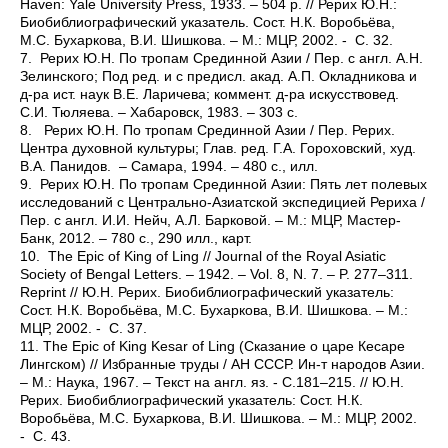
Haven: Yale University Press, 1933. – 504 p. // Рерих Ю.Н.:
Биобиблиографический указатель. Сост. Н.К. Воробьёва,
М.С. Бухаркова, В.И. Шишкова. – М.: МЦР, 2002. - С. 32.
7.
Рерих Ю.Н. По тропам Срединной Азии / Пер. с англ. А.Н.
Зелинского; Под ред. и с предисл. акад. А.П. Окладникова и
д-ра ист. наук В.Е. Ларичева; коммент. д-ра искусствовед.
С.И. Тюляева. – Хабаровск, 1983. – 303 с.
8.
Рерих Ю.Н. По тропам Срединной Азии / Пер. Рерих.
Центра духовной культуры; Глав. ред. Г.А. Гороховский, худ.
В.А. Панидов. – Самара, 1994. – 480 с., илл.
9.
Рерих Ю.Н. По тропам Срединной Азии: Пять лет полевых
исследований с Центрально-Азиатской экспедицией Рериха /
Пер. с англ. И.И. Нейч, А.Л. Барковой. – М.: МЦР, Мастер-
Банк, 2012. – 780 с., 290 илл., карт.
10.
The Epic of King of Ling // Journal of the Royal Asiatic
Society of Bengal Letters. – 1942. – Vol. 8, N. 7. – P. 277–311.
Reprint // Ю.Н. Рерих. Биобиблиографический указатель:
Сост. Н.К. Воробьёва, М.С. Бухаркова, В.И. Шишкова. – М.:
МЦР, 2002. - С. 37.
11.
The Epic of King Kesar of Ling (Сказание о царе Кесаре
Лингском) // Избранные труды / АН СССР. Ин-т народов Азии.
– М.: Наука, 1967. – Текст на англ. яз. - С.181–215. // Ю.Н.
Рерих. Биобиблиографический указатель: Сост. Н.К.
Воробьёва, М.С. Бухаркова, В.И. Шишкова. – М.: МЦР, 2002.
- С. 43.