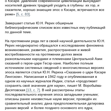
о Кэсаре. Давление современной цивилизации вынуждает
носителей древних традиций уходить в глубины их гор, и
сказители, хорошо знающие эпос о Кэсаре, встречаются все
реже»
[5, с. 83]
.
Завершает статью Ю.Н. Рерих обширным
библиографическим списком всех известных ему публикаций
по данной теме.
На протяжении ряда лет в своей научной деятельности Ю.Н.
Рерих неоднократно обращался к исследованию феномена
возникновения, развития, распространения и живой
востребованности на протяжении долгих веков
разноязычными народами и племенами Центральной Азии
сказаний о герое-царе Гесэр-хане. Наиболее полным
источником системных сведений о многочисленных версиях
эпоса является статья Ю.Н. Рериха «Сказание о царе Кэсаре
Лингском». Написанная в 1942 году и опубликованная в
одном из научных журналов Индии, статья «продолжает
сохранять своё значение для науки», пишет М. Воробьёва-
Десятовская
[13, с. 7]
. В ней рассмотрены этапы
последовательного изучения эпоса западными учеными;
описаны ранее неизвестные науке версии; проведён их
сравнительный анализ; дана предположительная датировка
ранних версий и более позднего основного его ядра;