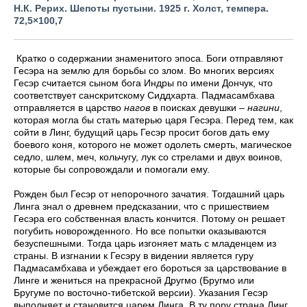
Н.К. Рерих. Шепоты пустыни. 1925 г. Холст, темпера.
72,5
×
100,7
Кратко о содержании знаменитого эпоса. Боги отправляют
Гесэра на землю для борьбы со злом. Во многих версиях
Гесэр считается сыном бога Индры по имени Дончук, что
соответствует санскритскому Сиддхарта. Падмасамбхава
отправляется в царство
нагов
в поисках девушки –
нагини
,
которая могла бы стать матерью царя Гесэра. Перед тем, как
сойти в Линг, будущий царь Гесэр просит богов дать ему
боевого коня, которого не может одолеть смерть, магическое
седло, шлем, меч, кольчугу, лук со стрелами и двух воинов,
которые бы сопровождали и помогали ему.
Рожден был Гесэр от непорочного зачатия. Тогдашний царь
Линга знал о древнем предсказании, что с пришествием
Гесэра его собственная власть кончится. Потому он решает
погубить новорожденного. Но все попытки оказываются
безуспешными. Тогда царь изгоняет мать с младенцем из
страны. В изгнании к Гесэру в видении является гуру
Падмасамбхава и убеждает его бороться за царствование в
Линге и жениться на прекрасной Другмо (Бругмо или
Бругуме по восточно-тибетской версии). Указания Гесэр
выполняет и становится царем Линга. В ту пору страна Линг