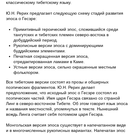
классическому тибетскому языку.
Ю.Н. Рерих предлагает следующую схему стадий развития
эпоса о Гесэре:
Примитивный героический эпос, сложившийся среди
тангутских и тибетских племен северо-востока в
добуддийский период.
Рукописные версии эпоса с доминирующими
буддийскими элементами.
Печатная сокращенная версия эпоса,
отредактированная ламами в Каме.
Устные версии эпоса, сильно окрашенные местным
фольклором.
Все тибетские версии состоят из прозы и обширных
поэтических фрагментов. Ю.Н. Рерих делает
предположение, что исходный эпос о Гесэре состоял из
поэтических частей. Имя царя Гесэра связано со страной
Линг в северо-восточном Тибете. Об этом говорит язык эпоса
и названия местностей, упомянутых в тексте. Нынешний
вождь Линга считает себя потомком царя Гесэра.
Монгольская версия эпоса существует в напечатанном виде
и в многочисленных рукописных вариантах. Напечатан эпос