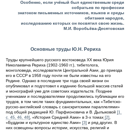
Особенно, если учёный был единственным среди
собратьев по профессии
знатоком письменных источников, языков и среды
обитания народов,
исследованию которых он посвятил свою жизнь.
М.И. Воробьёва-Десятовская
Основные труды Ю.Н. Рериха
Труды крупнейшего русского востоковеда XX века Юрия
Николаевича Рериха (1902-1960 гг.), тибетолога,
монголоведа, исследователя Центральной Азии, до приезда
его в СССР в 1958 году почти не были известны на его
Родине. Однако в последние три года своей жизни он
опубликовал и подготовил к изданию большой массив статей
и монографий уже для советских издательств. Позднее
учениками и последователями продолжились публикации его
трудов, в том числе таких фундаментальных, как «Тибетско-
русско-английский словарь с санскритскими параллелями»
под общей редакцией Ю. Парфионовича и В. Дылыковой
[1,
с. 45, 46, 48]
, «История Средней Азии» в 3-х томах
[2]
,
«Буддизм и культурное единство Азии»
[3]
и ряд других. В
них освещены вопросы истории, искусства, религий и