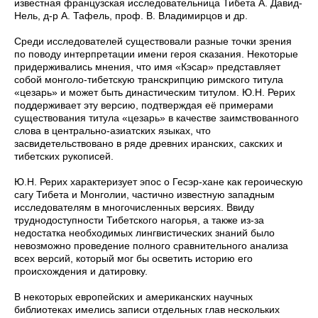
известная французская исследовательница Тибета А. Давид-
Нель, д-р А. Тафель, проф. В. Владимирцов и др.
Среди исследователей существовали разные точки зрения
по поводу интерпретации имени героя сказания. Некоторые
придерживались мнения, что имя «Кэсар» представляет
собой монголо-тибетскую транскрипцию римского титула
«цезарь» и может быть династическим титулом. Ю.Н. Рерих
поддерживает эту версию, подтверждая её примерами
существования титула «цезарь» в качестве заимствованного
слова в центрально-азиатских языках, что
засвидетельствовано в ряде древних иранских, сакских и
тибетских рукописей.
Ю.Н. Рерих характеризует эпос о Гесэр-хане как героическую
сагу Тибета и Монголии, частично известную западным
исследователям в многочисленных версиях. Ввиду
труднодоступности Тибетского нагорья, а также из-за
недостатка необходимых лингвистических знаний было
невозможно проведение полного сравнительного анализа
всех версий, который мог бы осветить историю его
происхождения и датировку.
В некоторых европейских и американских научных
библиотеках имелись записи отдельных глав нескольких