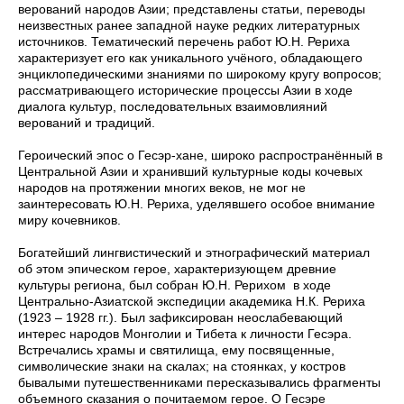
верований народов Азии; представлены статьи, переводы
неизвестных ранее западной науке редких литературных
источников. Тематический перечень работ Ю.Н. Рериха
характеризует его как уникального учёного, обладающего
энциклопедическими знаниями по широкому кругу вопросов;
рассматривающего исторические процессы Азии в ходе
диалога культур, последовательных взаимовлияний
верований и традиций.
Героический эпос о Гесэр-хане, широко распространённый в
Центральной Азии и хранивший культурные коды кочевых
народов на протяжении многих веков, не мог не
заинтересовать Ю.Н. Рериха, уделявшего особое внимание
миру кочевников.
Богатейший лингвистический и этнографический материал
об этом эпическом герое, характеризующем древние
культуры региона, был собран Ю.Н. Рерихом в ходе
Центрально-Азиатской экспедиции академика Н.К. Рериха
(1923 – 1928 гг.). Был зафиксирован неослабевающий
интерес народов Монголии и Тибета к личности Гесэра.
Встречались храмы и святилища, ему посвященные,
символические знаки на скалах; на стоянках, у костров
бывалыми путешественниками пересказывались фрагменты
объемного сказания о почитаемом герое. О Гесэре