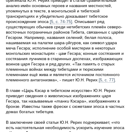
оригинала Ю.Н. Рерих приводит в статье сравнительный
анализ имён основных героев и названия местностей,
упомянутых в тексте, в монгольской и тибетской
транскрипциях и убедительно доказывает тибетское
происхождение эпоса
[5, с. 74-75]
. Описывает ряд
существующих обычаев среди нетибетских племён северо-
восточных пограничных районов Тибета, связанных с царём
Гесэром. Например, названия селений; белая полоса,
нашиваемая на палатки шара-уйгуров, как символ удара
меча Гесэра; исполнение особой мистерии в некоторых
монгольских монастырях -
цам
Гесэра; конные состязания и
состязания лучников в старинных доспехах, изображающих
воинов царя Гесэра и ряд других. «Так память о старых
племенных войнах между тибетцами и тюркскими
племенами ещё жива и является источником постоянного
племенного антагонизма», - пишет Ю.Н. Рерих
[5, с. 77]
.
В главе «Царь Кэсар в тибетском искусстве» Ю.Н. Рерих
приводит сведения о живописных изображениях царя
Гесэра, так называемые «
танки
Кэсара», изображениях в
бронзе. Известны также фрески с сюжетами эпоса в частных
домах богатых тибетцев.
В заключение своей статьи Ю.Н. Рерих подчеркивает, «что
есть настоятельная необходимость ускорить изучение эпоса