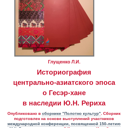
Глущенко Л.И.
Историография
центрально-азиатского эпоса
о Гесэр-хане
в наследии Ю.Н. Рериха
Опубликовано в
сборнике "Полотно культур"
. Сборник
подготовлен на основе выступлений участников
международной конференции, посвященной 150-летию