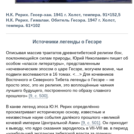
Н.К. Рерих. Гесер-хан. 1941 г. Холст, темпера. 91
×
152,5
Н.К. Рерих. Гималаи. Обитель Гесэра. 1947 г.
Холст,
темпера. 61
×
102
Источники легенды о Гесэре
Описывая массив трактатов древнетибетской религии
бон
,
поклоняющейся силам природы, Юрий Николаевич пишет об
особом «классе литературы», представленным
«кочевническим эпосом о царе Гесэре, могучем воине, чьи
подвиги воспеваются в 16 томах. <…> Для кочевников
Восточного и Северного Тибета легенды о Гесэре – не
просто эпос, это их религия, это воплощённые чаяния
лучшего будущего, построенного по образу славного
прошлого»
[9, с. 500]
.
В канве легенд эпоса Ю.Н. Рерих определённо
просматривает историческую основу, известные и
неизвестные науке события далёкого прошлого «великой
кочевой империи Центральной Азии»
[9, с. 501]
. Он приходит
к выводу, что ядро сказания зародилось в VII-VIII вв. в период
«наибольшей экспансии тибетской власти за границу