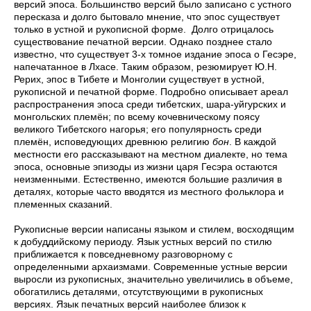
версий эпоса. Большинство версий было записано с устного
пересказа и долго бытовало мнение, что эпос существует
только в устной и рукописной форме. Долго отрицалось
существование печатной версии. Однако позднее стало
известно, что существует 3-х томное издание эпоса о Гесэре,
напечатанное в Лхасе. Таким образом, резюмирует Ю.Н.
Рерих, эпос в Тибете и Монголии существует в устной,
рукописной и печатной форме. Подробно описывает ареал
распространения эпоса среди тибетских, шара-уйгурских и
монгольских племён; по всему кочевническому поясу
великого Тибетского нагорья; его популярность среди
племён, исповедующих древнюю религию
бон
. В каждой
местности его рассказывают на местном диалекте, но тема
эпоса, основные эпизоды из жизни царя Гесэра остаются
неизменными. Естественно, имеются большие различия в
деталях, которые часто вводятся из местного фольклора и
племенных сказаний.
Рукописные версии написаны языком и стилем, восходящим
к добуддийскому периоду. Язык устных версий по стилю
приближается к повседневному разговорному с
определенными архаизмами. Современные устные версии
выросли из рукописных, значительно увеличились в объеме,
обогатились деталями, отсутствующими в рукописных
версиях. Язык печатных версий наиболее близок к