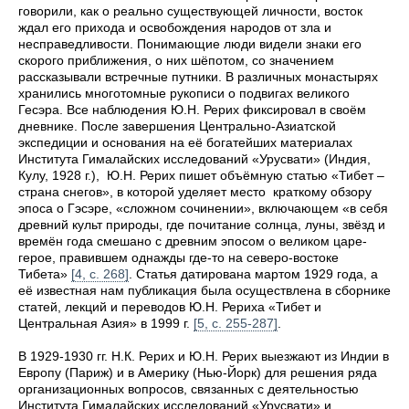
говорили, как о реально существующей личности, восток
ждал его прихода и освобождения народов от зла и
несправедливости. Понимающие люди видели знаки его
скорого приближения, о них шёпотом, со значением
рассказывали встречные путники. В различных монастырях
хранились многотомные рукописи о подвигах великого
Гесэра. Все наблюдения Ю.Н. Рерих фиксировал в своём
дневнике. После завершения Центрально-Азиатской
экспедиции и основания на её богатейших материалах
Института Гималайских исследований «Урусвати» (Индия,
Кулу, 1928 г.), Ю.Н. Рерих пишет объёмную статью «Тибет –
страна снегов», в которой уделяет место краткому обзору
эпоса о Гэсэре, «сложном сочинении», включающем «в себя
древний культ природы, где почитание солнца, луны, звёзд и
времён года смешано с древним эпосом о великом царе-
герое, правившем однажды где-то на северо-востоке
Тибета»
[4, с. 268]
. Статья датирована мартом 1929 года, а
её известная нам публикация была осуществлена в сборнике
статей, лекций и переводов Ю.Н. Рериха «Тибет и
Центральная Азия» в 1999 г.
[5, с. 255-287]
.
В 1929-1930 гг. Н.К. Рерих и Ю.Н. Рерих выезжают из Индии в
Европу (Париж) и в Америку (Нью-Йорк) для решения ряда
организационных вопросов, связанных с деятельностью
Института Гималайских исследований «Урусвати» и