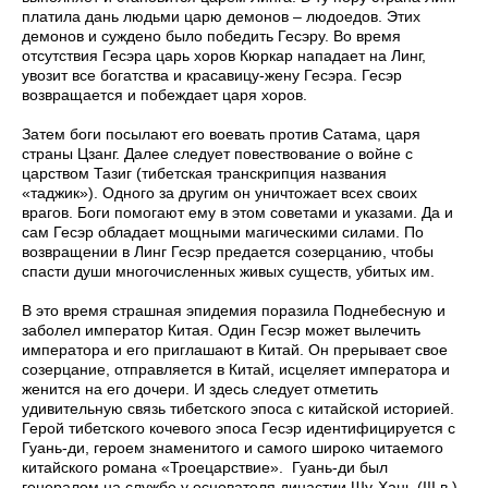
платила дань людьми царю демонов – людоедов. Этих
демонов и суждено было победить Гесэру. Во время
отсутствия Гесэра царь хоров Кюркар нападает на Линг,
увозит все богатства и красавицу-жену Гесэра. Гесэр
возвращается и побеждает царя хоров.
Затем боги посылают его воевать против Сатама, царя
страны Цзанг. Далее следует повествование о войне с
царством Тазиг (тибетская транскрипция названия
«таджик»). Одного за другим он уничтожает всех своих
врагов. Боги помогают ему в этом советами и указами. Да и
сам Гесэр обладает мощными магическими силами. По
возвращении в Линг Гесэр предается созерцанию, чтобы
спасти души многочисленных живых существ, убитых им.
В это время страшная эпидемия поразила Поднебесную и
заболел император Китая. Один Гесэр может вылечить
императора и его приглашают в Китай. Он прерывает свое
созерцание, отправляется в Китай, исцеляет императора и
женится на его дочери. И здесь следует отметить
удивительную связь тибетского эпоса с китайской историей.
Герой тибетского кочевого эпоса Гесэр идентифицируется с
Гуань-ди, героем знаменитого и самого широко читаемого
китайского романа «Троецарствие». Гуань-ди был
генералом на службе у основателя династии Шу-Хань (III в.).