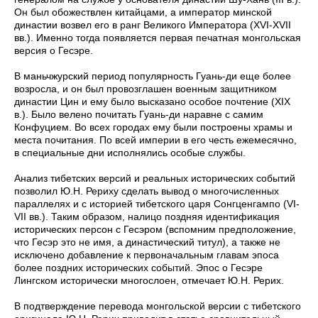
Он был обожествлен китайцами, а император минской
династии возвел его в ранг Великого Императора (XVI-XVII
вв.). Именно тогда появляется первая печатная монгольская
версия о Гесэре.
В маньчжурский период популярность Гуань-ди еще более
возросла, и он был провозглашен военным защитником
династии Цин и ему было высказано особое почтение (XIX
в.). Было велено почитать Гуань-ди наравне с самим
Конфуцием. Во всех городах ему были построены храмы и
места почитания. По всей империи в его честь ежемесячно,
в специальные дни исполнялись особые службы.
Анализ тибетских версий и реальных исторических событий
позволил Ю.Н. Рериху сделать вывод о многочисленных
параллелях и с историей тибетского царя Сонгценгампо (VI-
VII вв.). Таким образом, налицо поздняя идентификация
исторических персон с Гесэром (вспомним предположение,
что Гесэр это не имя, а династический титул), а также не
исключено добавление к первоначальным главам эпоса
более поздних исторических событий. Эпос о Гесэре
Лингском исторически многослоен, отмечает Ю.Н. Рерих.
В подтверждение перевода монгольской версии с тибетского