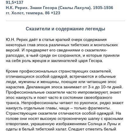
91
,
5
×
137
Н.К. Рерих. Знаки Гесэра (Скалы Лахула). 1935-1936
гг. Холст, темпера. 86
×
123
Сказители и содержание легенды
Ю.Н. Рерих даёт в статье краткий очерк содержания
некоторых глав эпоса различных тибетских и монгольских
версий. И предваряет его сведениями о сказителях-
рапсодах, в чьей среде он сохранился, и которые приняли
на себя роль жрецов и заклинателей царя Гесэра.
Кроме профессиональных странствующих сказителей,
отличающихся особой одеждой, встречаются и обычные
люди, мужчины и женщины, поющие или читающие эпос
нараспев. Декламация эпоса занимает от 3-х до 10-ти дней.
Профессиональные сказители часто импровизируют, знают
эпос наизусть и поют часто в состоянии своеобразного
транса. Непрофессионалы читают по рукописи, редко знают
наизусть отдельные главы, чаще – только фрагменты.
Странствующие сказители отличаются особой одеждой. На
голове они носят высокую остроконечную шапку с красными
отворотами, украшенную изображениями Солнца и Луны и
одеты в белый тибетский халат. Следует отметить белый