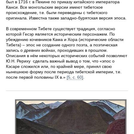
был в 1716 г. в Пекине по приказу китайского императора
Канси. Все монгольские версии имеют тибетское
происхождение, т.е. были переведены с тибетского
оригинала. Известна также западно-бурятская версия эпоса.
В современном Тибете существует традиция, согласно
которой Гесэр является историческим персонажем. По
убеждению кочевников Кама и Хора (исторические области
Тибета) – эпос не создание одного поэта, а поэтическая
запись о древних войнах, проходивших в прошлом.
Описания в нём некоторых исторических событий позволяют
Ю.Н. Рериху сделать важный вывод о том, что «эпос о
Кэсаре сложился или, по крайней мере, принял свою
нынешнюю форму после периода тибетской империи, т.е.
после первой половины IX в.»
[5, c. 60]
.