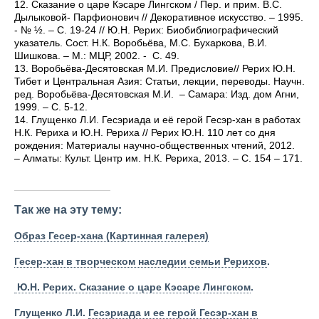
12.
Сказание о царе Кэсаре Лингском / Пер. и прим. В.С.
Дылыковой- Парфионович // Декоративное искусство. – 1995.
- № ½. – С. 19-24 // Ю.Н. Рерих: Биобиблиографический
указатель. Сост. Н.К. Воробьёва, М.С. Бухаркова, В.И.
Шишкова. – М.: МЦР, 2002. - С. 49.
13.
Воробьёва-Десятовская М.И. Предисловие// Рерих Ю.Н.
Тибет и Центральная Азия: Статьи, лекции, переводы. Научн.
ред. Воробьёва-Десятовская М.И. – Самара: Изд. дом Агни,
1999. – С. 5-12.
14.
Глущенко Л.И. Гесэриада и её герой Гесэр-хан в работах
Н.К. Рериха и Ю.Н. Рериха // Рерих Ю.Н. 110 лет со дня
рождения: Материалы научно-общественных чтений, 2012.
– Алматы: Культ. Центр им. Н.К. Рериха, 2013. – С. 154 – 171.
Так же на эту тему:
Образ Гесер-хана (Картинная галерея)
Гесер-хан в творческом наследии семьи Рерихов
.
Ю.Н. Рерих. Сказание о царе Кэсаре Лингском
.
Глущенко Л.И.
Гесэриада и ее герой Гесэр-хан в