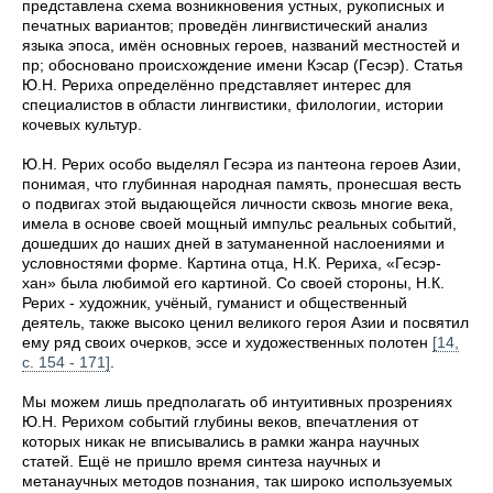
представлена схема возникновения устных, рукописных и
печатных вариантов; проведён лингвистический анализ
языка эпоса, имён основных героев, названий местностей и
пр; обосновано происхождение имени Кэсар (Гесэр). Статья
Ю.Н. Рериха определённо представляет интерес для
специалистов в области лингвистики, филологии, истории
кочевых культур.
Ю.Н. Рерих особо выделял Гесэра из пантеона героев Азии,
понимая, что глубинная народная память, пронесшая весть
о подвигах этой выдающейся личности сквозь многие века,
имела в основе своей мощный импульс реальных событий,
дошедших до наших дней в затуманенной наслоениями и
условностями форме. Картина отца, Н.К. Рериха, «Гесэр-
хан» была любимой его картиной. Со своей стороны, Н.К.
Рерих - художник, учёный, гуманист и общественный
деятель, также высоко ценил великого героя Азии и посвятил
ему ряд своих очерков, эссе и художественных полотен
[14,
с. 154 - 171]
.
Мы можем лишь предполагать об интуитивных прозрениях
Ю.Н. Рерихом событий глубины веков, впечатления от
которых никак не вписывались в рамки жанра научных
статей. Ещё не пришло время синтеза научных и
метанаучных методов познания, так широко используемых