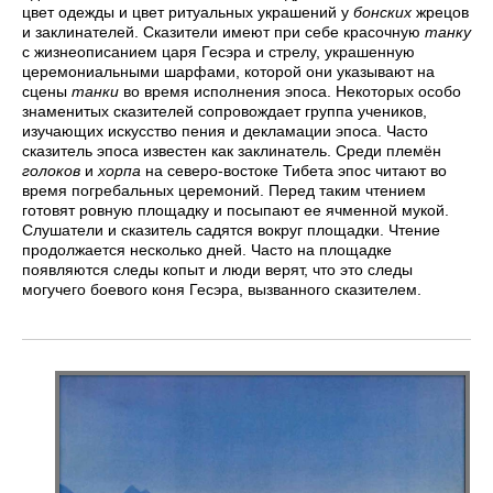
цвет одежды и цвет ритуальных украшений у
бонских
жрецов
и заклинателей. Сказители имеют при себе красочную
танку
с жизнеописанием царя Гесэра и стрелу, украшенную
церемониальными шарфами, которой они указывают на
сцены
танки
во время исполнения эпоса. Некоторых особо
знаменитых сказителей сопровождает группа учеников,
изучающих искусство пения и декламации эпоса. Часто
сказитель эпоса известен как заклинатель. Среди племён
голоков
и
хорпа
на северо-востоке Тибета эпос читают во
время погребальных церемоний. Перед таким чтением
готовят ровную площадку и посыпают ее ячменной мукой.
Слушатели и сказитель садятся вокруг площадки. Чтение
продолжается несколько дней. Часто на площадке
появляются следы копыт и люди верят, что это следы
могучего боевого коня Гесэра, вызванного сказителем.