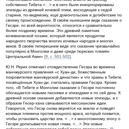
собственно Тибета <…> и в него были инкорпорированы
эпизоды из древней кочевой этики, восходящие к седой
старине, по-видимому, ещё домонгольские и дотибетские по
своему происхождению. В своём нынешнем виде сказание о
Гесэре, по всей вероятности, относится к сравнительно
более позднему времени. Это древний памятник
кочевнической поэзии, который является продуктом
народного творчества многих кочевых народов и многих
веков. В своём теперешнем виде это сказание чрезвычайно
популярно в Монголии и даже среди тюркских племён
Центральной Азии»
[9, с. 501-502]
.
Ю.Н. Рерих отмечает отождествление Гесэра во времена
манчжурского правления «с Хуан-ди, божественным
покровителем манчжурской династии» и что храмы в Тибете,
посвящённые Хуан-ди, считались храмами Гесэра. Кроме
того, «В Тибете и Монголии сказание о Гесэре постоянно
обогащается новыми песнями и эпизодами и по сей день. К
древней основе сказания добавляются новые эпизоды, а с
образом Гесер-хана связываются мессианские идеи.
Говорится, что Гесэр снова вернётся на землю и поведёт
кочевые племена против мощного врага, который появится,
чтобы установить царство зла. <…> к многотомному эпосу о
Гесэре дописывается новая глава. <…> Эти новые