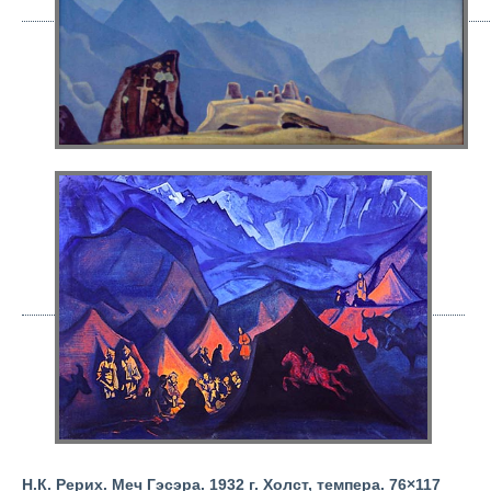
Н.К. Рерих. Меч Гэсэра. 1932 г. Холст, темпера. 76
×
117