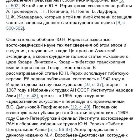
добавления представляют собой песни-пророчества»
[9,
с. 502]
. В этой книге Ю.Н. Рерих кратко ссылается на работы
А. Грюнведеля, Г.Н. Потанина, Н. Поппе, Б. Лауфера,
Ц.Ж. Жамцарано, которые в той или иной степени освещали
частные вопросы древнего литературного источника
[9, с.
500-502]
.
Окончательно обобщил Ю.Н. Рерих все известные
востоковедческой науке тех лет сведения об этом эпосе и
сведения, полученные в ходе Центрально-Азиатской
экспедиции, в своей фундаментальной статье «Сказание о
царе Кэсаре Лингском». Кэсар – тибетская транскрипция
имени героя эпоса, Гесэр – монгольская. В
рассматриваемой статье Ю.Н. Рерих использует тибетскую
версию. Её первая публикация состоялась в 1942 году в
Индии в одном из научных журналов
[10, с. 37]
; вторая – в
1967 году в Избранных трудах АН СССР Институтом народов
Азии
[11, с. 43];
третья – в 1995 году в журнале
«Декоративное искусство» в переводе и с примечаниями
В.С. Дылыковой-Парфионович
[12, с. 49]
. Последнюю
известную нам публикацию этой статьи осуществил в 1999
году Санкт-Петербургский филиал Института востоковедения
РАН в сборнике избранных трудов Ю.Н. Рериха «Тибет и
Центральная Азия»
[5, с. 56-87]
. Автор предисловия к
данному изданию М.И. Воробьёва-Десятовская, сотрудник