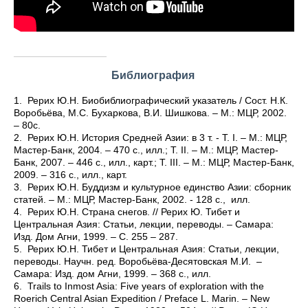
Библиография
1.
Рерих Ю.Н. Биобиблиографический указатель / Сост. Н.К.
Воробьёва, М.С. Бухаркова, В.И. Шишкова. – М.: МЦР, 2002.
– 80с.
2.
Рерих Ю.Н. История Средней Азии: в 3 т. - Т. I. – М.: МЦР,
Мастер-Банк, 2004. – 470 с., илл.; Т. II. – М.: МЦР, Мастер-
Банк, 2007. – 446 с., илл., карт.; Т. III. – М.: МЦР, Мастер-Банк,
2009. – 316 с., илл., карт.
3.
Рерих Ю.Н. Буддизм и культурное единство Азии: сборник
статей. – М.: МЦР, Мастер-Банк, 2002. - 128 с., илл.
4.
Рерих Ю.Н. Страна снегов. // Рерих Ю. Тибет и
Центральная Азия: Статьи, лекции, переводы. – Самара:
Изд. Дом Агни, 1999. – С. 255 – 287.
5.
Рерих Ю.Н. Тибет и Центральная Азия: Статьи, лекции,
переводы. Научн. ред. Воробьёва-Десятовская М.И. –
Самара: Изд. дом Агни, 1999. – 368 с., илл.
6.
Trails to Inmost Asia: Five years of exploration with the
Roerich Central Asian Expedition / Preface L. Marin. – New