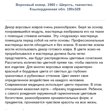
Ворсовый ковер. 1960 г. Шерсть, ткачество.
Кзылординская обл. 190х328
Декор ворсовых ковров очень разнообразен. Беря за основу
понравившийся модуль, мастерица изображала его на ткани
с помощью стежков нитками. Эту «подсказку» мастерица
помещала перед собой на нити основы. Профессиональные
мастерицы могли обходиться и без эскиза. В качестве эскиза
могли использовать декор готового ковра. В цвете эскиз не
прорабатывался и мастерица должна была четко
представлять, как будут распределены цветовые сочетания.
Рассчитать количество цветной пряжи так, чтобы хватило на
все изделие. Для многих ворсовых ковров характерен
красный и бордовые цвета от светлых до глубоких
гранатовых и рубиновых оттенков. Цвет имеет свое
определенное воздействие на каждого человека.
Современная медицина использует цвето-терапию. В этом
отношении казахская юрта – образец подражания. Ребенок,
с самого рождения окруженный гармоничным цветовым
богатством, разнообразием орнаментальных форм, и
предметов, проникается чувством красоты на всю жизнь.