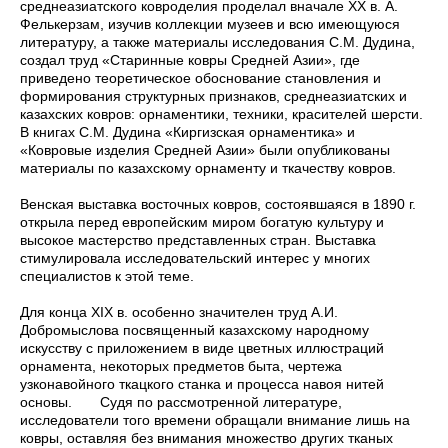
среднеазиатского ковроделия проделал вначале ХХ в. А.
Фелькерзам, изучив коллекции музеев и всю имеющуюся
литературу, а также материалы исследования С.М. Дудина,
создал труд «Старинные ковры Средней Азии», где
приведено теоретическое обоснование становления и
формирования структурных признаков, среднеазиатских и
казахских ковров: орнаментики, техники, красителей шерсти.
В книгах С.М. Дудина «Киргизская орнаментика» и
«Ковровые изделия Средней Азии» были опубликованы
материалы по казахскому орнаменту и ткачеству ковров.
Венская выставка восточных ковров, состоявшаяся в 1890 г.
открыла перед европейским миром богатую культуру и
высокое мастерство представленных стран. Выставка
стимулировала исследовательский интерес у многих
специалистов к этой теме.
Для конца XIX в. особенно значителен труд А.И.
Добромыслова посвященный казахскому народному
искусству с приложением в виде цветных иллюстраций
орнамента, некоторых предметов быта, чертежа
узконавойного ткацкого станка и процесса навоя нитей
основы. Судя по рассмотренной литературе,
исследователи того времени обращали внимание лишь на
ковры, оставляя без внимания множество других тканых