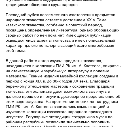
традициями обширного круга народов.
Последний рубеж повсеместного изготовления предметов
народного ткачества остается достоянием ХХ в. Теме
казахского ткачества, особенно в советский период,
посвящена определенная литература, однако обобщающих
сводных работ по ней пока нет. Имеющиеся публикации
освещают лишь аспекты ткачества и имеют описательный
характер, далеко не исчерпывающий всего многообразия
этой темы.
В данной работе автор изучал предметы ткачества,
находящиеся в коллекции ГМИ РК им. А. Кастеева, опираясь
на отечественную и зарубежную литературу и полевые
материалы. Тканые изделия музейной коллекции созданы в
период с конца ХІХ в. до 80-х годов ХХ века. Благодаря
бережному отношению мастериц к сохранению традиций
ткачества, эти экспонаты дают возможность заглянуть в
далекое прошлое и получить достоверное представление об
этом виде искусства. На протяжении многих лет сотрудники
ГМИ РК им. А. Кастеева занимались комплектацией и
изучением коллекции казахского народного прикладного
искусства. Регулярные экспедиции сотрудников музея по
районам республики позволили значительно пополнить