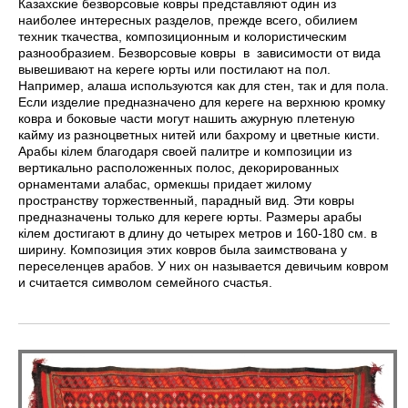
Казахские безворсовые ковры представляют один из
наиболее интересных разделов, прежде всего, обилием
техник ткачества, композиционным и колористическим
разнообразием. Безворсовые ковры в зависимости от вида
вывешивают на кереге юрты или постилают на пол.
Например, алаша используются как для стен, так и для пола.
Если изделие предназначено для кереге на верхнюю кромку
ковра и боковые части могут нашить ажурную плетеную
кайму из разноцветных нитей или бахрому и цветные кисти.
Арабы кілем благодаря своей палитре и композиции из
вертикально расположенных полос, декорированных
орнаментами алабас, ормекшы придает жилому
пространству торжественный, парадный вид. Эти ковры
предназначены только для кереге юрты. Размеры арабы
кілем достигают в длину до четырех метров и 160-180 см. в
ширину. Композиция этих ковров была заимствована у
переселенцев арабов. У них он называется девичьим ковром
и считается символом семейного счастья.