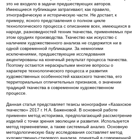
это не входило в задачи предшествующих авторов.
Имеющиеся публикации затрагивают, как правило,
этнографическую и историческую части. Не достает, к
примеру, ясного представления о полном цикле
технологического процесса с описанием всех, имеющихся в
народе, разновидностей техник ткачества, применяемых при
этом орудиях производства. Ткачество как искусство с
наличием художественного анализа не содержится ни в
одной современной публикации. За немногими
исключениями, предшествующие исследования
акцентированы на конечный результат процесса ткачества.
Поэтому остаются нераскрытыми многие вопросы о
характере технологического процесса и развития
художественных особенностей казахского ткачества, его
территориальных отличительных признаков, о значении
традиций ткачества в современном художественном
процессе.
Данная статья представляет тезисы монографии «Казахское
ткачество» 2017 г. Н.А. Баженовой. В основной работе
применен метод историзма, предполагающий рассмотрение
изделий с точки зрения эволюции и развития. Используется
метод герменевтики, а также системный анализ. Основную
методологическую базу исследования составляет метод
художественно-стилевого анализа, принятый в современной