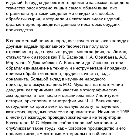
изделий. В трудах досоветского времени казахское народное
ткачество рассмотрено лишь в самом общем виде, оно
ограничено краткими сведениями о видах и способах
обработки сырья, материале и некоторых видах изделий,
фрагментарно приводятся данные о некоторых орудиях
производства.
В современный период народное ткачество казахов наряду с
другими видами прикладного творчества получило
отражение в ряде научных трудов, монографиях, альбомах,
статьях таких авторов как Т.К. Басенов, Н.А. Оразбаева, А.Х.
Маргулан, У. Джанибеков, А. Кажгали и др. Исследователи
обратили внимание на технику и инструментарий прядения,
приемы обработки волокон, орудия ткачества, виды
орнамента. Большой вклад в изучение народного
прикладного искусства внес М.С. Муканов, на протяжении
двадцати лет принимавший участие в этнографических
экспедициях, в том числе и организованных Институтом
истории, археологии и этнографии им. Ч. Ч. Валиханова,
сотрудники которого вели основную работу по изучению
казахских народных ремесел и орнаментике. Начиная с 1955
г. институт ежегодно проводил экспедиции на территории
Казахстана. М.С. Муканов собрал хороший материал и
опубликовал такие труды как «Ковровое производство и его
орнаментика», «Некоторые материалы по войлочно-