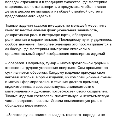
порядок отразился и в традициях ткачества, где мастерица
старалась все четко выверить и продумать, чтобы никакая
деталь декора не выпадала из общей стройной системы
предполагаемого изделия.
Тканые изделия казахов вмещают, по меньшей мере, пять
качеств: неотъемлемая функциональная значимость,
декоративная роль в интерьере юрты, обрядовая,
религиозная и охранительная. Последнему пункту уделялось
особое значение. Наиболее очевидно это просматривается в
ак баскур, где мастерицы намеренно включали в
орнаментальный строй изображения ювелирных изделий
– оберегов. Например, тумар – мотив треугольной формы и
женское нагрудное украшение ониржиек. Сам орнамент по
сути является оберегом. Каждому изделию присуща своя
вековая история. Формы изделий, их композиционные схемы
и мотивы формировались в течение долгого времени,
видоизменяясь и совершенствуясь в зависимости от
материальных и духовных потребностей своих создателей.
Тканые изделия составляли значительную и неотъемлемую
часть приданого невесты. Играли немаловажную роль в
обрядовых церемониях.
«Золотое руно» поистине кладезь кочевого народа и не