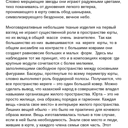
Словно мерцающие звезды они играют радужными цветами,
тихо покачиваясь от дуновения легкого ветерка,
проникающего в юрту сквозь обод шанырака,
символизирующего бездонное, вечное небо.
Многовариативные небольшие тканые изделия на первый
взгляд не играют существенной роли в пространстве юрты,
но их вклад в общей массе очень значителен. Так как
большинство из них вывешиваются на кереге юрты, то в
общем ансамбле на контрасте с большими коврами они
создают равновесие больших и малых форм. Здесь мы
наблюдаем тот же принцип, что и в композициях ковров: где
крупные модули сочетаются с более мелкими,
заполняющими свободное пространство между основными
фигурами. Баскуры, протянутые по всему периметру юрты,
словно выполняют роль бордюрной полосы. Получается, что
все пространство кереге – это один большой ковер. Можно
сделать вывод, что казахский народ в совершенстве владел
навыками организации жилого пространства. Юрта – это не
просто жилище, она образец порядка и гармонии. Каждая
вещь «знала свое место» в интерьере жилого пространства.
Лишних вещей нбыло – это было не практично для кочевого
образа жизни. Вещь изготавливалась только в том случае,
если в ней была необходимость. Знали свое место и люди,
жившие в юрте, у каждого члена семьи своя часть. Этот