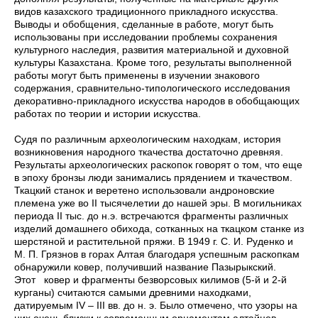
видов казахского традиционного прикладного искусства.
Выводы и обобщения, сделанные в работе, могут быть
использованы при исследовании проблемы сохранения
культурного наследия, развития материальной и духовной
культуры Казахстана. Кроме того, результаты выполненной
работы могут быть применены в изучении знакового
содержания, сравнительно-типологического исследования
декоративно-прикладного искусства народов в обобщающих
работах по теории и истории искусства.
Судя по различным археологическим находкам, история
возникновения народного ткачества достаточно древняя.
Результаты археологических раскопок говорят о том, что еще
в эпоху бронзы люди занимались прядением и ткачеством.
Ткацкий станок и веретено использовали андроновские
племена уже во II тысячелетии до нашей эры. В могильниках
периода II тыс. до н.э. встречаются фрагменты различных
изделий домашнего обихода, сотканных на ткацком станке из
шерстяной и растительной пряжи. В 1949 г. С. И. Руденко и
М. П. Грязнов в горах Алтая благодаря успешным раскопкам
обнаружили ковер, получивший название Пазырыкский.
Этот ковер и фрагменты безворсовых килимов (5-й и 2-й
курганы) считаются самыми древними находками,
датируемым IV – III вв. до н. э. Было отмечено, что узоры на