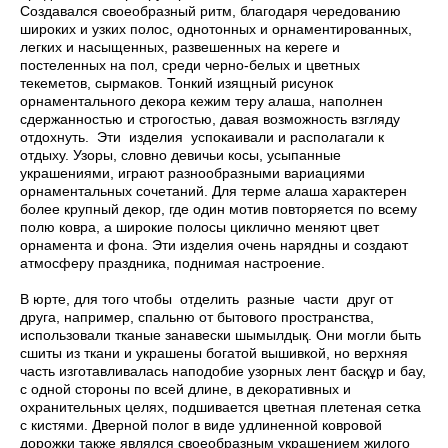
Создавался своеобразный ритм, благодаря чередованию
широких и узких полос, однотонных и орнаментированных,
легких и насыщенных, развешенных на кереге и
постеленных на пол, среди черно-белых и цветных
текеметов, сырмаков. Тонкий изящный рисунок
орнаментального декора кежим теру алаша, наполнен
сдержанностью и строгостью, давая возможность взгляду
отдохнуть. Эти изделия успокаивали и располагали к
отдыху. Узоры, словно девичьи косы, усыпанные
украшениями, играют разнообразными вариациями
орнаментальных сочетаний. Для терме алаша характерен
более крупный декор, где один мотив повторяется по всему
полю ковра, а широкие полосы циклично меняют цвет
орнамента и фона. Эти изделия очень нарядны и создают
атмосферу праздника, поднимая настроение.
В юрте, для того чтобы отделить разные части друг от
друга, например, спальню от бытового пространства,
использовали тканые занавески шымылдық. Они могли быть
сшиты из ткани и украшены богатой вышивкой, но верхняя
часть изготавливалась наподобие узорных лент басқұр и бау,
с одной стороны по всей длине, в декоративных и
охранительных целях, подшивается цветная плетеная сетка
с кистями. Дверной полог в виде удлиненной ковровой
дорожки также являлся своеобразным украшением жилого