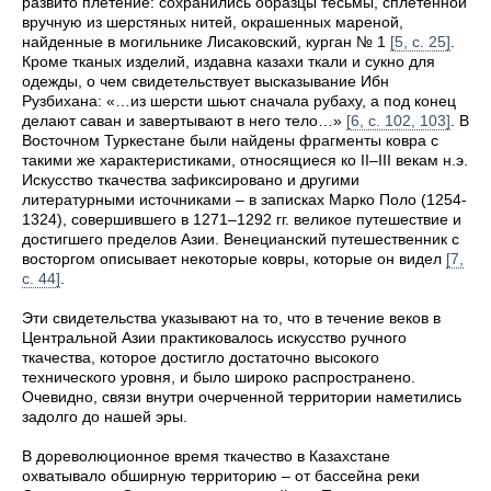
развито плетение: сохранились образцы тесьмы, сплетенной
вручную из шерстяных нитей, окрашенных мареной,
найденные в могильнике Лисаковский, курган № 1
[5, с. 25]
.
Кроме тканых изделий, издавна казахи ткали и сукно для
одежды, о чем свидетельствует высказывание Ибн
Рузбихана: «…из шерсти шьют сначала рубаху, а под конец
делают саван и завертывают в него тело…»
[6, с. 102, 103]
. В
Восточном Туркестане были найдены фрагменты ковра с
такими же характеристиками, относящиеся ко II–III векам н.э.
Искусство ткачества зафиксировано и другими
литературными источниками – в записках Марко Поло (1254-
1324), совершившего в 1271–1292 гг. великое путешествие и
достигшего пределов Азии. Венецианский путешественник с
восторгом описывает некоторые ковры, которые он видел
[7,
с. 44]
.
Эти свидетельства указывают на то, что в течение веков в
Центральной Азии практиковалось искусство ручного
ткачества, которое достигло достаточно высокого
технического уровня, и было широко распространено.
Очевидно, связи внутри очерченной территории наметились
задолго до нашей эры.
В дореволюционное время ткачество в Казахстане
охватывало обширную территорию – от бассейна реки