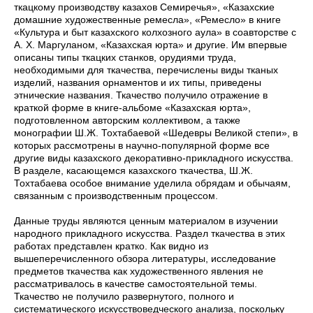
ткацкому производству казахов Семиречья», «Казахские
домашние художественные ремесла», «Ремесло» в книге
«Культура и быт казахского колхозного аула» в соавторстве с
А. Х. Маргуланом, «Казахская юрта» и другие. Им впервые
описаны типы ткацких станков, орудиями труда,
необходимыми для ткачества, перечислены виды тканых
изделий, названия орнаментов и их типы, приведены
этнические названия. Ткачество получило отражение в
краткой форме в книге-альбоме «Казахская юрта»,
подготовленном авторским коллективом, а также
монографии Ш.Ж. Тохтабаевой «Шедевры Великой степи», в
которых рассмотрены в научно-популярной форме все
другие виды казахского декоративно-прикладного искусства.
В разделе, касающемся казахского ткачества, Ш.Ж.
Тохтабаева особое внимание уделила обрядам и обычаям,
связанным с производственным процессом.
Данные труды являются ценным материалом в изучении
народного прикладного искусства. Раздел ткачества в этих
работах представлен кратко. Как видно из
вышеперечисленного обзора литературы, исследование
предметов ткачества как художественного явления не
рассматривалось в качестве самостоятельной темы.
Ткачество не получило развернутого, полного и
систематического искусствоведческого анализа, поскольку