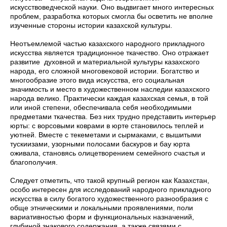
искусствоведческой науки. Оно выдвигает много интересных
проблем, разработка которых смогла бы осветить не вполне
изученные стороны истории казахской культуры.
Неотъемлемой частью казахского народного прикладного
искусства является традиционное ткачество. Оно отражает
развитие духовной и материальной культуры казахского
народа, его сложной многовековой истории. Богатство и
многообразие этого вида искусства, его социальная
значимость и место в художественном наследии казахского
народа велико. Практически каждая казахская семья, в той
или иной степени, обеспечивала себя необходимыми
предметами ткачества. Без них трудно представить интерьер
юрты: с ворсовыми коврами в юрте становилось теплей и
уютней. Вместе с текеметами и сырмаками, с вышитыми
тускиизами, узорными полосами баскуров и бау юрта
оживала, становясь олицетворением семейного счастья и
благополучия.
Следует отметить, что такой крупный регион как Казахстан,
особо интересен для исследований народного прикладного
искусства в силу богатого художественного разнообразия с
обще этническими и локальными проявлениями, поли
вариативностью форм и функциональных назначений,
глубиной знакового содержания, а также связями с