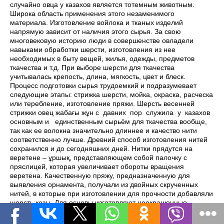
случайно овца у казахов является тотемным животным.
Широка область применения этого незаменимого
материала. Изготовление войлока и тканых изделий
напрямую зависит от наличия этого сырья. За свою
многовековую историю люди в совершенстве овладели
навыками обработки шерсти, изготовления из нее
необходимых в быту вещей, жилья, одежды, предметов
ткачества и т.д. При выборе шерсти для ткачества
учитывалась крепость, длина, мягкость, цвет и блеск.
Процесс подготовки сырья трудоемкий и подразумевает
следующие этапы: стрижка шерсти, мойка, окраска, расческа
или теребление, изготовление пряжи. Шерсть весенней
стрижки овец жабағы жұн с давних пор служила у казахов
основным и единственным сырьём для ткачества вообще,
так как ее волокна значительно длиннее и качество нити
соответственно лучше. Древний способ изготовления нитей
сохранился и до сегодняшних дней. Нитки прядутся на
веретене – ұршық, представляющем собой палочку с
пряслицей, которая увеличивает обороты вращения
веретена. Качественную пряжу, предназначенную для
выявления орнамента, получали из двойных скрученных
нитей, в которые при изготовлении для прочности добавляли
шерсть козы. Для основы изготовляют неокрашенные
суровые нити, отличающиеся большой прочностью. На
изготовление шерстяной нити длиной около 20 метров