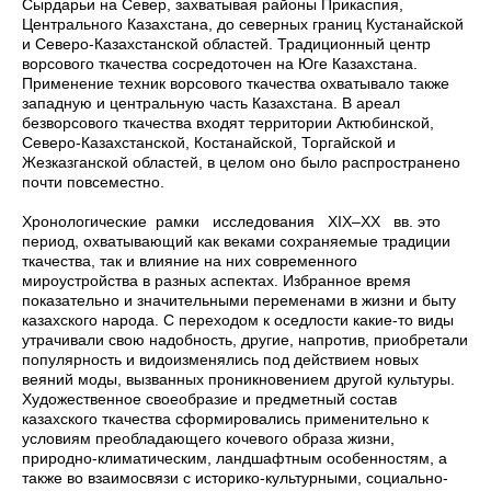
Сырдарьи на Север, захватывая районы Прикаспия,
Центрального Казахстана, до северных границ Кустанайской
и Северо-Казахстанской областей. Традиционный центр
ворсового ткачества сосредоточен на Юге Казахстана.
Применение техник ворсового ткачества охватывало также
западную и центральную часть Казахстана. В ареал
безворсового ткачества входят территории Актюбинской,
Северо-Казахстанской, Костанайской, Торгайской и
Жезказганской областей, в целом оно было распространено
почти повсеместно.
Хронологические рамки исследования XIX–XX вв. это
период, охватывающий как веками сохраняемые традиции
ткачества, так и влияние на них современного
мироустройства в разных аспектах. Избранное время
показательно и значительными переменами в жизни и быту
казахского народа. С переходом к оседлости какие-то виды
утрачивали свою надобность, другие, напротив, приобретали
популярность и видоизменялись под действием новых
веяний моды, вызванных проникновением другой культуры.
Художественное своеобразие и предметный состав
казахского ткачества сформировались применительно к
условиям преобладающего кочевого образа жизни,
природно-климатическим, ландшафтным особенностям, а
также во взаимосвязи с историко-культурными, социально-