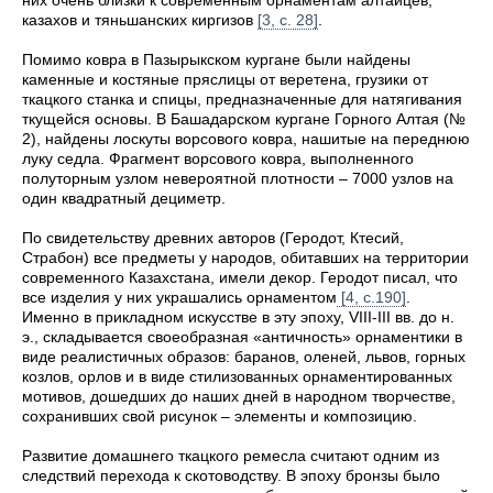
них очень близки к современным орнаментам алтайцев,
казахов и тяньшанских киргизов
[3, с. 28]
.
Помимо ковра в Пазырыкском кургане были найдены
каменные и костяные пряслицы от веретена, грузики от
ткацкого станка и спицы, предназначенные для натягивания
ткущейся основы. В Башадарском кургане Горного Алтая (№
2), найдены лоскуты ворсового ковра, нашитые на переднюю
луку седла. Фрагмент ворсового ковра, выполненного
полуторным узлом невероятной плотности – 7000 узлов на
один квадратный дециметр.
По свидетельству древних авторов (Геродот, Ктесий,
Страбон) все предметы у народов, обитавших на территории
современного Казахстана, имели декор. Геродот писал, что
все изделия у них украшались орнаментом
[4, с.190]
.
Именно в прикладном искусстве в эту эпоху, VIII-III вв. до н.
э., складывается своеобразная «античность» орнаментики в
виде реалистичных образов: баранов, оленей, львов, горных
козлов, орлов и в виде стилизованных орнаментированных
мотивов, дошедших до наших дней в народном творчестве,
сохранивших свой рисунок – элементы и композицию.
Развитие домашнего ткацкого ремесла считают одним из
следствий перехода к скотоводству. В эпоху бронзы было