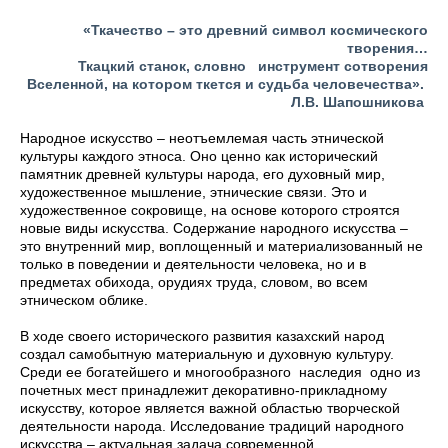
«Ткачество – это древний символ космического
творения…
Ткацкий станок, словно инструмент сотворения
Вселенной, на котором ткется и судьба человечества».
Л.В. Шапошникова
Народное искусство – неотъемлемая часть этнической
культуры каждого этноса. Оно ценно как исторический
памятник древней культуры народа, его духовный мир,
художественное мышление, этнические связи. Это и
художественное сокровище, на основе которого строятся
новые виды искусства. Содержание народного искусства –
это внутренний мир, воплощенный и материализованный не
только в поведении и деятельности человека, но и в
предметах обихода, орудиях труда, словом, во всем
этническом облике.
В ходе своего исторического развития казахский народ
создал самобытную материальную и духовную культуру.
Среди ее богатейшего и многообразного наследия одно из
почетных мест принадлежит декоративно-прикладному
искусству, которое является важной областью творческой
деятельности народа. Исследование традиций народного
искусства – актуальная задача современной