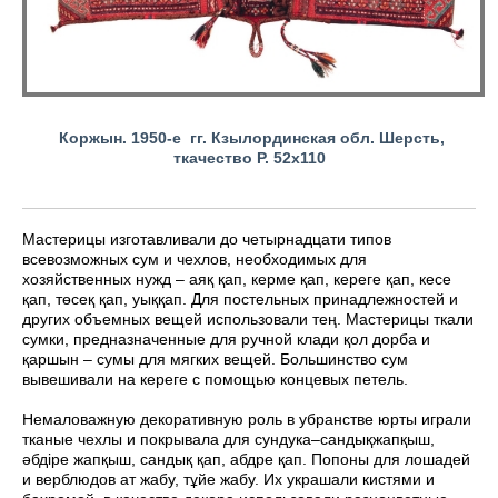
Коржын. 1950-е гг. Кзылординская обл. Шерсть,
ткачество Р. 52х110
Мастерицы изготавливали до четырнадцати типов
всевозможных сум и чехлов, необходимых для
хозяйственных нужд – аяқ қап, керме қап, кереге қап, кесе
қап, төсеқ қап, уыққап. Для постельных принадлежностей и
других объемных вещей использовали тең. Мастерицы ткали
сумки, предназначенные для ручной клади қол дорба и
қаршын – сумы для мягких вещей. Большинство сум
вывешивали на кереге с помощью концевых петель.
Немаловажную декоративную роль в убранстве юрты играли
тканые чехлы и покрывала для сундука–сандықжапқыш,
əбдіре жапқыш, сандық қап, абдре қап. Попоны для лошадей
и верблюдов ат жабу, тұйе жабу. Их украшали кистями и