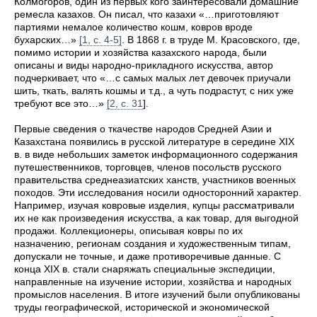
Колмогоров, один из первых кого заинтересовали домашние
ремесла казахов. Он писал, что казахи «…приготовляют
партиями немалое количество кошм, ковров вроде
бухарских…»
[1, с. 4-5]
. В 1868 г. в труде М. Красовского, где,
помимо истории и хозяйства казахского народа, были
описаны и виды народно-прикладного искусства, автор
подчеркивает, что «…с самых малых лет девочек приучали
шить, ткать, валять кошмы и т.д., а чуть подрастут, с них уже
требуют все это…»
[2, с. 31
].
Первые сведения о ткачестве народов Средней Азии и
Казахстана появились в русской литературе в середине XIX
в. в виде небольших заметок информационного содержания
путешественников, торговцев, членов посольств русского
правительства среднеазиатских ханств, участников военных
походов. Эти исследования носили односторонний характер.
Например, изучая ковровые изделия, купцы рассматривали
их не как произведения искусства, а как товар, для выгодной
продажи. Коллекционеры, описывая ковры по их
назначению, регионам создания и художественным типам,
допускали не точные, и даже противоречивые данные. С
конца XIX в. стали снаряжать специальные экспедиции,
направленные на изучение истории, хозяйства и народных
промыслов населения. В итоге изучений были опубликованы
труды географической, исторической и экономической