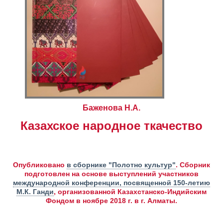
Баженова Н.А.
Казахское народное ткачество
Опубликовано
в сборнике "Полотно культур"
. Сборник
подготовлен на основе выступлений участников
международной конференции, посвященной 150-летию
М.К. Ганди
, организованной Казахстанско-Индийским
Фондом в ноябре 2018 г. в г. Алматы.