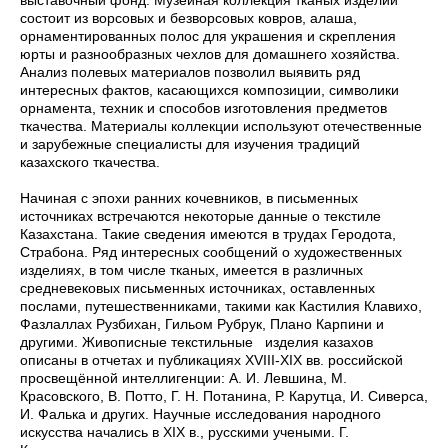
выставочный фонд. Музейная коллекция тканых изделий
состоит из ворсовых и безворсовых ковров, алаша,
орнаментированных полос для украшения и скрепления
юрты и разнообразных чехлов для домашнего хозяйства.
Анализ полевых материалов позволил выявить ряд
интересных фактов, касающихся композиции, символики
орнамента, техник и способов изготовления предметов
ткачества. Материалы коллекции используют отечественные
и зарубежные специалисты для изучения традиций
казахского ткачества.
Начиная с эпохи ранних кочевников, в письменных
источниках встречаются некоторые данные о текстиле
Казахстана. Такие сведения имеются в трудах Геродота,
Страбона. Ряд интересных сообщений о художественных
изделиях, в том числе тканых, имеется в различных
средневековых письменных источниках, оставленных
послами, путешественниками, такими как Кастилия Клавихо,
Фазлаллах Рузбихан, Гильом Рубрук, Плано Карпини и
другими. Живописные текстильные изделия казахов
описаны в отчетах и публикациях ХVIII-ХIХ вв. российской
просвещённой интеллигенции: А. И. Левшина, М.
Красовского, В. Потто, Г. Н. Потанина, Р. Карутца, И. Сиверса,
И. Фалька и других. Научные исследования народного
искусства начались в ХIХ в., русскими учеными. Г.