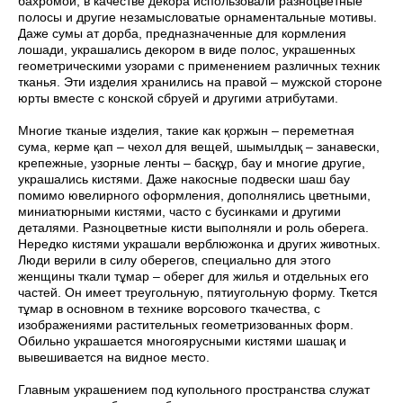
бахромой, в качестве декора использовали разноцветные
полосы и другие незамысловатые орнаментальные мотивы.
Даже сумы ат дорба, предназначенные для кормления
лошади, украшались декором в виде полос, украшенных
геометрическими узорами с применением различных техник
тканья. Эти изделия хранились на правой – мужской стороне
юрты вместе с конской сбруей и другими атрибутами.
Многие тканые изделия, такие как қоржын – переметная
сума, керме қап – чехол для вещей, шымылдық – занавески,
крепежные, узорные ленты – басқұр, бау и многие другие,
украшались кистями. Даже накосные подвески шаш бау
помимо ювелирного оформления, дополнялись цветными,
миниатюрными кистями, часто с бусинками и другими
деталями. Разноцветные кисти выполняли и роль оберега.
Нередко кистями украшали верблюжонка и других животных.
Люди верили в силу оберегов, специально для этого
женщины ткали тұмар – оберег для жилья и отдельных его
частей. Он имеет треугольную, пятиугольную форму. Ткется
тұмар в основном в технике ворсового ткачества, с
изображениями растительных геометризованных форм.
Обильно украшается многоярусными кистями шашақ и
вывешивается на видное место.
Главным украшением под купольного пространства служат