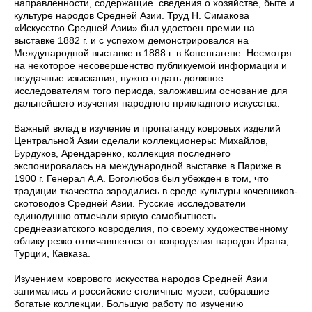
направленности, содержащие сведения о хозяйстве, быте и
культуре народов Средней Азии. Труд Н. Симакова
«Искусство Средней Азии» был удостоен премии на
выставке 1882 г. и с успехом демонстрировался на
Международной выставке в 1888 г. в Копенгагене. Несмотря
на некоторое несовершенство публикуемой информации и
неудачные изыскания, нужно отдать должное
исследователям того периода, заложившим основание для
дальнейшего изучения народного прикладного искусства.
Важный вклад в изучение и пропаганду ковровых изделий
Центральной Азии сделали коллекционеры: Михайлов,
Бурдуков, Арендаренко, коллекция последнего
экспонировалась на международной выставке в Париже в
1900 г. Генерал А.А. Боголюбов был убежден в том, что
традиции ткачества зародились в среде культуры кочевников-
скотоводов Средней Азии. Русские исследователи
единодушно отмечали яркую самобытность
среднеазиатского ковроделия, по своему художественному
облику резко отличавшегося от ковроделия народов Ирана,
Турции, Кавказа.
Изучением коврового искусства народов Средней Азии
занимались и российские столичные музеи, собравшие
богатые коллекции. Большую работу по изучению