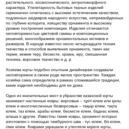
растительного, космогонического, антропоморфного
характера. Утилитарность бытовых тканых изделий
гармонично сочеталась с высоким эстетическим качеством,
подлинных шедевров народного искусства, непревзойденных
по глубине колорита, изяществу орнамента и высокому
уровню построения композиции. Изделия отличаются
неповторимостью цветовой гаммы и композиционных
решений, многообразием орнаментальных мотивов и
размеров. В народе известно около четырнадцати техник
ткачества и способов выявления орнамента, таких как:
терме, кежим теру, бескесте, орама, өрү, смешанная
техника, ворсовое ткачество и д. р.
Хозяева юрты подобно опытным дизайнерам создавали
неповторимое в своем роде жилое пространство. Каждая
хозяйка сама определяла в рамках сложившейся традиции,
какие изделия необходимы для ее дома.
Одно из значительных мест в убранстве казахской юрты
занимают настенные ковры: ворсовые – тұкті кілем или қалы
кілем и многочисленные безворсовые – тақыр кілем, тақта
кілем, таз кілем, арабы кілем, бескесте кілем, баднас кілем,
алаша и другие. Известны также ковры, орнамент которых
изготовлен с помощью тамбурного шва - түс кілем, біз кілем,
ілме кілем. Коврами украшали и утепляли кереге юрты,