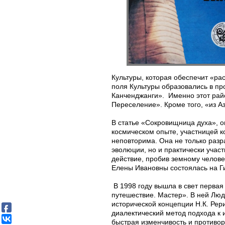
Культуры, которая обеспечит «ра
поля Культуры образовались в пр
Канченджанги». Именно этот рай
Переселение». Кроме того, «из А
В статье «Сокровищница духа», 
космическом опыте, участницей к
неповторима. Она не только раз
эволюции, но и практически учас
действие, пробив земному челов
Елены Ивановны состоялась на Г
В 1998 году вышла в свет первая
путешествие. Мастер». В ней Лю
исторической концепции Н.К. Рер
диалектический метод подхода к 
быстрая изменчивость и противо