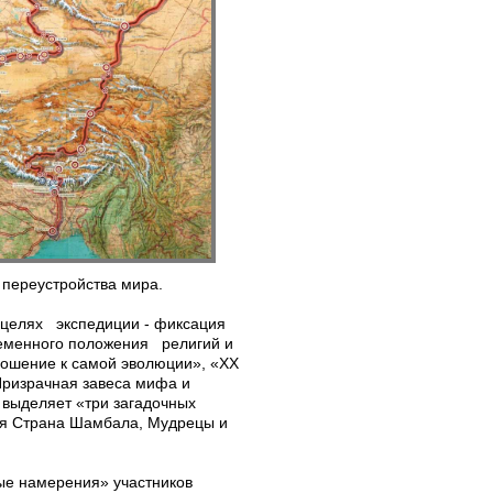
 переустройства мира.
 целях экспедиции - фиксация
ременного положения религий и
ношение к самой эволюции», «XX
 Призрачная завеса мифа и
И выделяет «три загадочных
ная Страна Шамбала, Мудрецы и
ые намерения» участников