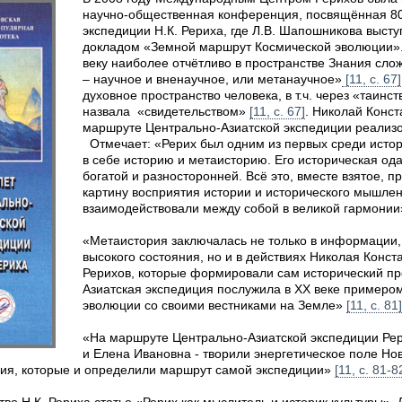
научно-общественная конференция, посвящённая 80
экспедиции Н.К. Рериха, где Л.В. Шапошникова выс
докладом «Земной маршрут Космической эволюции».
веку наиболее отчётливо в пространстве Знания сло
– научное и вненаучное, или метанаучное»
[11, с. 67]
духовное пространство человека, в т.ч. через «таинс
назвала «свидетельством»
[11, c. 67]
. Николай Конс
маршруте Центрально-Азиатской экспедиции реализо
Отмечает: «Рерих был одним из первых среди истор
в себе историю и метаисторию. Его историческая од
богатой и разносторонней. Всё это, вместе взятое, 
картину восприятия истории и исторического мышлен
взаимодействовали между собой в великой гармони
«Метаистория заключалась не только в информации,
высокого состояния, но и в действиях Николая Конс
Рерихов, которые формировали сам исторический пр
Азиатская экспедиция послужила в XX веке примеро
эволюции со своими вестниками на Земле»
[11, с. 81]
«На маршруте Центрально-Азиатской экспедиции Рер
и Елена Ивановна - творили энергетическое поле Нов
вия, которые и определили маршрут самой экспедиции»
[11, с. 81-8