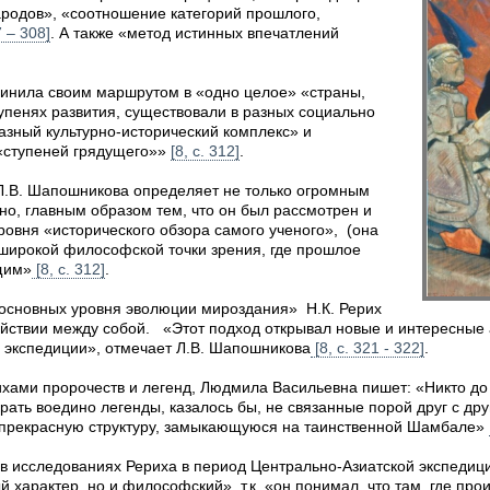
ародов», «соотношение категорий прошлого,
7 – 308]
. А также «метод истинных впечатлений
динила своим маршрутом в «одно целое» «страны,
упенях развития, существовали в разных социально
азный культурно-исторический комплекс» и
 «ступеней грядущего»»
[8, с. 312]
.
Л.В. Шапошникова определяет не только огромным
о, главным образом тем, что он был рассмотрен и
ровня «исторического обзора самого ученого», (она
«широкой философской точки зрения, где прошлое
щим»
[8, с. 312]
.
 основных уровня эволюции мироздания» Н.К. Рерих
ействии между собой. «Этот подход открывал новые и интересные 
 экспедиции», отмечает Л.В. Шапошникова
[8, с. 321 - 322]
.
хами пророчеств и легенд, Людмила Васильевна пишет: «Никто до
ать воедино легенды, казалось бы, не связанные порой друг с дру
и прекрасную структуру, замыкающуюся на таинственной Шамбале»
 в исследованиях Рериха в период Центрально-Азиатской экспедиц
й характер, но и философский», т.к. «он понимал, что там, где пр