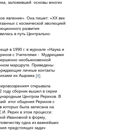
века, заложившей основы многих
ое явление». Она пишет: «XX век
вязанных с космической эволюцией
люционного развития
вилась в путь Центрально-
ещё в 1990 г. в журнале «Наука и
ерихов с Учителями - Мудрецами
совершенно необыкновенной
онном маршруте. Приведены
верждающие личные контакты
рихами их Ашрама
[4]
.
мировоззрения
»
открывала
2 году сборник вышел в серии
ународным Центром Рерихов. В
ший итог общения Рерихов с
ов которых была записана на
.И. Рерих в этом процессе:
ой Ивановной в форму,
ловечеству одна из важнейших
ания предстоящих задач