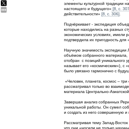
элементы культурной традиции н
настоящего и будущего»
[8, с. 30
действительности»
[8, с. 306]
.
Подчёркивает - экспедиция объе
которые находились на разных ст
экономических условиях, имели р
подтвердила их пригодность для
Научную значимость экспедиции 
объёмом собранного материала, н
отобран с позиций уникального у
называет его «космическим»), с 
было увязано гармонично с буду
«Человек, планета, космос – три
рассматривал только во взаимод
материала Центрально-Азиатской
Завершая анализ собранных Рери
уникальной работы. Он сумел собр
и создать из него совершенную 
Рассматривая тему Запад-Восток
что они «носили не только научны