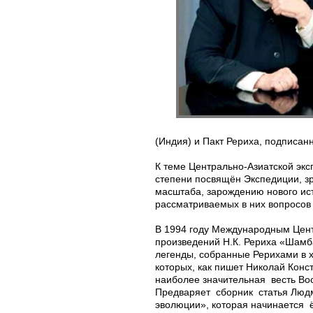
(Индия) и Пакт Рериха, подписан
К теме Центрально-Азиатской эк
степени посвящён Экспедиции, з
масштаба, зарождению нового ист
рассматриваемых в них вопросов
В 1994 году Международным Цент
произведений Н.К. Рериха «Шамб
легенды, собранные Рерихами в х
которых, как пишет Николай Конс
наиболее значительная весть Во
Предваряет сборник статья Лю
эволюции», которая начинается