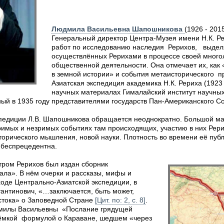
Людмила Васильевна Шапошникова
(1926 - 201
Генеральный директор Центра-Музея имени Н.К. Ре
работ по исследованию наследия Рерихов, выделя
осуществлённых Рерихами в процессе своей многол
общественной деятельности. Она отмечает их, ка
в земной истории» и события метаисторического п
Азиатская экспедиция академика Н.К. Рериха (1923 -
научных материалах Гималайский институт научны
ный в 1935 году представителями государств Пан-Американского 
спедиции Л.В. Шапошникова обращается неоднократно. Большой мас
римых и незримых событиях там происходящих, участию в них Рери
орического мышления, новой науки. Плотность во времени её пуб
 беспрецедентна.
ром Рерихов был издан сборник
ала». В нём очерки и рассказы, мифы и
оде Центрально-Азиатской экспедиции, в
тантинович, «…заключается, быть может,
стока» о Заповедной Стране
[Цит. по: 2, с. 8]
.
дмилы Васильевны «Послание грядущей
 ёмкой формулой о Караване, шедшем «через