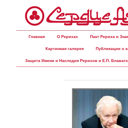
Главная
О Рерихах
Пакт Рериха и Зн
Картинная галерея
Публикации о к
Защита Имени и Наследия Рерихов и Е.П. Блават