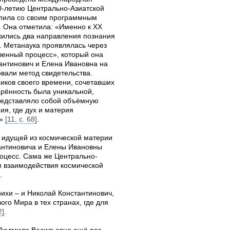
-летию Центрально-Азиатской
тупила со своим программным
 Она отметила: «Именно к XX
жились два направления познания
. Метанаука проявлялась через
твенный процесс», который она
тантинович и Елена Ивановна на
вали метод свидетельства.
иков своего времени, сочетавших
арённость была уникальной,
представляло собой объёмную
ия, где дух и материя
и»
[11, с. 68]
.
 идущей из космической материи
тантиновича и Елены Ивановны
оцесс. Сама же Центрально-
м взаимодействия космической
.
ихи – и Николай Константинович,
ого Мира в тех странах, где для
2]
.