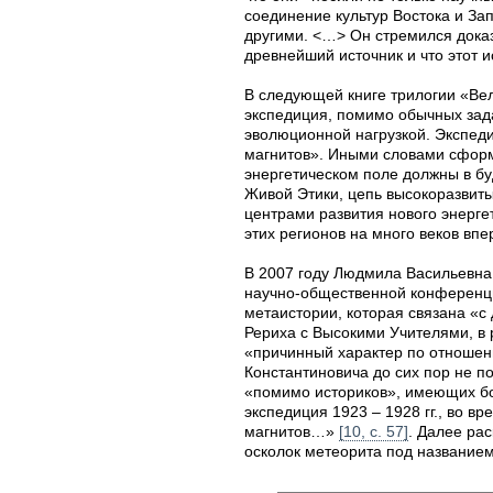
соединение культур Востока и За
другими. <…> Он стремился дока
древнейший источник и что этот 
В следующей книге трилогии «Ве
экспедиция, помимо обычных зада
эволюционной нагрузкой. Экспед
магнитов». Иными словами сформ
энергетическом поле должны в б
Живой Этики, цепь высокоразвитых
центрами развития нового энерге
этих регионов на много веков впе
В 2007 году Людмила Васильевн
научно-общественной конференци
метаистории, которая связана «
Рериха с Высокими Учителями, в 
«причинный характер по отношени
Константиновича до сих пор не по
«помимо историков», имеющих бо
экспедиция 1923 – 1928 гг., во 
магнитов…»
[10, с. 57]
. Далее ра
осколок метеорита под название