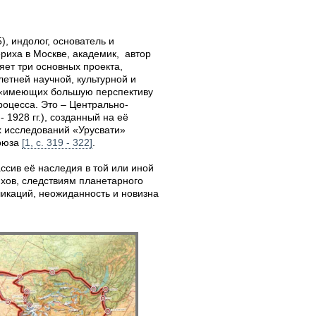
5), индолог, основатель и
риха в Москве, академик, автор
ет три основных проекта,
етней научной, культурной и
к «имеющих большую перспективу
роцесса. Это – Центрально-
 1928 гг.), созданный на её
х исследований «Урусвати»
Союза
[1, с. 319 - 322]
.
сив её наследия в той или иной
хов, следствиям планетарного
ликаций, неожиданность и новизна