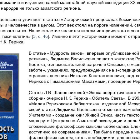
 пониманию и изучению самой масштабной научной экспедиции XX 
 народов не только азиатского региона.
сильевна уточняет в статье «Исторический процесс как Космическ
 и человечества в целом. Этот век стоял на пороге изменений, с
нового витка. Наше столетие является итогом исторического и эво
и тысячелетия»
[3, с. 46]
. Именно в этот исторический момент отпра
Н.К. Рериха.
В статье «Мудрость веков», впервые опубликованной 
религия», Людмила Васильевна пишет о контактах Р
Востока, о знаменательной встрече в Сиккиме, о «
заботе», указаниях, предупреждениях на экспедици
страницы дневника Николая Константиновича, подт
Рерихов с Гималайскими Махатмами, посещение Ре
Статья Л.В. Шапошниковой
«
Эпоха энергетического 
сборник очерков Н.К. Рериха «Обитель Света». В 199
«Малая Рериховская библиотека», издаваемой Межд
своей статье Людмила Васильевна отмечает важней
Учителями - создание книг Живой Этики, часть текст
маршруте Центрально-Азиатской экспедиции и роль Е
сложнейшие философские смыслы «облекались Елен
доступную её современникам. Так была передана че
философских систем, столь необходимая для осозн