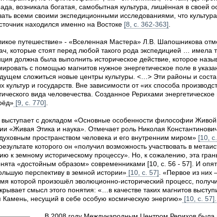
пада, возникала богатая, самобытная культура, лишённая в своей 
зать всеми своими экспедиционными исследованиями, что культур
источник находился именно на Востоке
[8, с. 362-363]
.
ликое путешествие» - «Вселенная Мастера» Л.В. Шапошникова отме
ч, которые стоят перед любой такого рода экспедицией … имела т
иция должна была выполнить историческое действие, которое наз
ировать с помощью магнитов нужное энергетическое поле в указа
удущем сложиться новые центры культуры. <…> Эти районы и соста
 культур и государств. Вне зависимости от «их способа производс
тического вида человечества. Созданное Рерихами энергетическое
рёд»
[9, с. 770]
.
а выступает с докладом «Основные особенности философии Живой
и «Живая Этика и наука». Отмечает роль Николая Константиновича
с духовным пространством человека и его внутренним миром»
[10, с
результате которого он «получил возможность участвовать в мета
ю к земному историческому процессу». Но, к сожалению, эта гран
нята «достойным образом» современниками [10, с. 56 - 57]. И опя
льшую перспективу в земной истории»
[10, с. 57]
. «Первое из них
время которой произошёл эволюционно-исторический процесс, получ
скрывает смысл этого понятия: «…в качестве таких магнитов выступ
м Камень, несущий в себе особую космическую энергию»
[10, с. 57].
В 2008 году Международным Центром Рерихов была