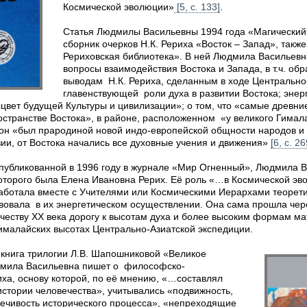
Космической эволюции»
[5, с. 133]
.
Статья Людмилы Васильевны 1994 года «Магический
сборник очерков Н.К. Рериха «Восток – Запад», так
Рериховская библиотека». В ней Людмила Васильев
вопросы взаимодействия Востока и Запада, в т.ч. об
выводам Н.К. Рериха, сделанным в ходе Центрально
главенствующей роли духа в развитии Востока; энер
сцвет будущей Культуры и цивилизации»; о том, что «самые древн
остранстве Востока», в районе, расположенном «у великого Гимал
он «был прародиной новой индо-европейской общности народов и 
зии, от Востока начались все духовные учения и движения»
[6, с. 26
опубликованной в 1996 году в журнале «Мир Огненный», Людмила 
оторого была Елена Ивановна Рерих. Её роль «…в Космической эв
работала вместе с Учителями или Космическими Иерархами теорети
твовала в их энергетическом осуществлении. Она сама прошла че
ечеству XX века дорогу к высотам духа и более высоким формам м
ималайских высотах Центрально‑Азиатской экспедиции.
 книга трилогии Л.В. Шапошниковой «Великое
дмила Васильевна пишет о философско-
иха, основу которой, по её мнению, «…составлял
истории человечества», учитывались «подвижность,
речивость исторического процесса», «непреходящие