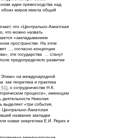
основе идеи превосходства над
а обоих миров имела общий
чает, что «Центрально-Азиатская
о, что можно назвать
ывается «закладыванием
нном пространстве. На этом
вят …, согласно концепции
тва», эти государства … станут
 поле предопределило развитие
 Этики» на международной
 как теоретика и практика
. 51]
, о сотрудничестве Н.К.
историческом процессе», имеющем
ь деятельности Николая
ть выделяет «три события,
 – Центрально-Азиатская
ивший название закладки
или новая энергетика Е.И. Рерих и
 проведена международная