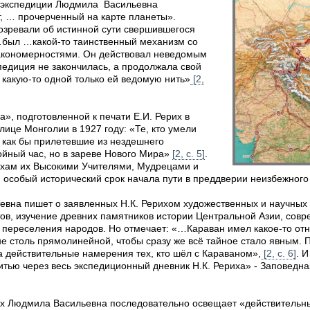
т экспедиции Людмила Васильевна
, … прочерченный на карте планеты».
озревали об истинной сути свершившегося
был …какой-то таинственный механизм со
кономерностями. Он действовал неведомым
спедиция не закончилась, а продолжала свой
 какую-то одной только ей ведомую нить»
[2,
», подготовленной к печати Е.И. Рерих в
лице Монголии в 1927 году: «Те, кто умели
, как бы прилетевшие из нездешнего
койный час, но в зареве Нового Мира»
[2, с. 5]
.
хам их Высокими Учителями, Мудрецами и
 особый исторический срок начала пути в преддверии неизбежного
ьевна пишет о заявленных Н.К. Рерихом художественных и научных
ов, изучение древних памятников истории Центральной Азии, сов
о переселения народов. Но отмечает: «…Караван имел какое-то от
не столь прямолинейной, чтобы сразу же всё тайное стало явным.
а действительные намерения тех, кто шёл с Караваном»,
[2, с. 6]
. 
итью через весь экспедиционный дневник Н.К. Рериха» - Заповед
х Людмила Васильевна последовательно освещает «действительн