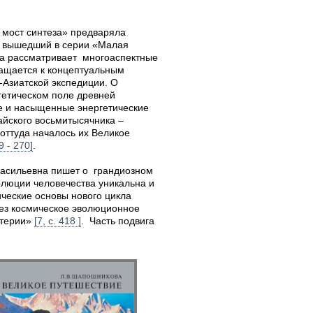
 мост синтеза» предваряла
же вышедший в серии «Малая
на рассматривает многоаспектные
ращается к концептуальным
-Азиатской экспедиции. О
гетическом поле древней
ие и насыщенные энергетические
айского восьмитысячника –
оттуда началось их Великое
9 - 270]
.
Васильевна пишет о грандиозном
олюции человечества уникальна и
ческие основы нового цикла
рез космическое эволюционное
атерии»
[7, с. 418 ]
. Часть подвига