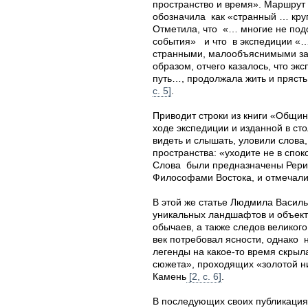
пространство и время». Маршру
обозначила как «странный … круг
Отметила, что «… многие не под
события» и что в экспедиции «…
странными, малообъяснимыми за
образом, отчего казалось, что эк
путь…, продолжала жить и прясть
с. 5]
.
Приводит строки из книги «Община
ходе экспедиции и изданной в сто
видеть и слышать, уловили слова
пространства: «уходите не в спо
Слова были предназначены Рери
Философами Востока, и отмечали
В этой же статье Людмила Васил
уникальных ландшафтов и объект
обычаев, а также следов великог
век потребовал ясности, однако 
легенды на какое-то время скрыл
сюжета», проходящих «золотой н
Камень
[2, с. 6]
.
В последующих своих публикация