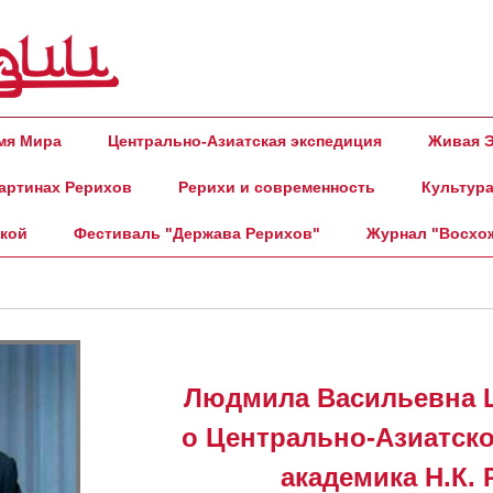
амя Мира
Центрально-Азиатская экспедиция
Живая Э
артинах Рерихов
Рерихи и современность
Культура
ской
Фестиваль "Держава Рерихов"
Журнал "Восхо
Людмила Васильевна 
о Центрально-Азиатск
академика Н.К. 