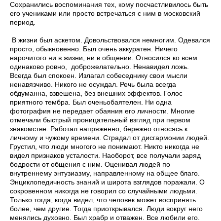
Сохранились воспоминания тех, кому посчастливилось быть
его учениками или просто встречаться с ним в московский
период.
В жизни был аскетом. Довольствовался немногим. Одевался
просто, обыкновенно. Был очень аккуратен. Ничего
нарочитого ни в жизни, ни в общении. Относился ко всем
одинаково ровно, доброжелательно. Ненавидел ложь.
Всегда был спокоен. Излагал собеседнику свои мысли
ненавязчиво. Никого не осуждал. Речь была всегда
обдуманна, взвешена, без внешних эффектов. Голос
приятного тембра. Был оченьобаятелен. Ни одна
фотография не передает обаяния его личности. Многие
отмечали быстрый проницательный взгляд при первом
знакомстве. Работал напряженно, бережно относясь к
личному и чужому времени. Страдал от дисгармонии людей.
Грустил, что люди многого не понимают. Никто никогда не
видел признаков усталости. Наоборот, все получали заряд
бодрости от общения с ним. Оценивал людей по
внутреннему энтузиазму, направленному на общее благо.
Энциклопедичность знаний и широта взглядов поражали. О
сокровенном никогда не говорил со случайными людьми.
Только тогда, когда видел, что человек может воспринять
более, чем другие. Тогда приоткрывался. Люди вокруг него
менялись духовно. Был храбр и отважен. Все любили его.