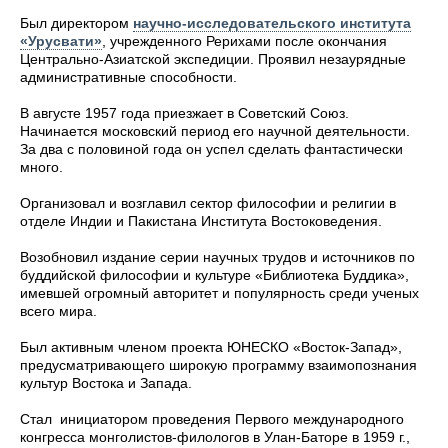
Был директором
научно-исследовательского института
«Урусвати»
, учрежденного Рерихами после окончания
Центрально-Азиатской экспедиции. Проявил незаурядные
административные способности.
В августе 1957 года приезжает в Советский Союз.
Начинается московский период его научной деятельности.
За два с половиной года он успел сделать фантастически
много.
Организовал и возглавил сектор философии и религии в
отделе Индии и Пакистана Института Востоковедения.
Возобновил издание серии научных трудов и источников по
буддийской философии и культуре «Библиотека Буддика»,
имевшей огромный авторитет и популярность среди ученых
всего мира.
Был активным членом проекта ЮНЕСКО «Восток-Запад»,
предусматривающего широкую программу взаимопознания
культур Востока и Запада.
Стал инициатором проведения Первого международного
конгресса монголистов-филологов в Улан-Баторе в 1959 г.,