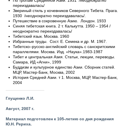
По тропам Срединной Азии. 1931 /неоднократно
переиздавалась/
Звериный стиль у кочевников Северного Тибета. Прага.
1930 /неоднократно переиздавалась/.
Путешествие в сокровенную Азию. Лондон. 1933
Синяя тибетская книга. 2 т. Калькутта. 1950 – 1954 /
неоднократно переиздавалась/
Тибетский язык. Москва. 1960
Избранные труды. Сост. Е. Семека и др. М. 1967.
Тибетско–русско-английский словарь с санскритскими
параллелями. Москва. Изд. «Наука».1983-1987
Тибет и центральная Азия. Статьи, лекции, переводы.
Самара, ИД «Агни», 1999
Буддизм и культурное единство Азии. Сборник статей.
МЦР, Мастер-Банк, Москва, 2002
История Средней Азии. т 1. Москва, МЦР, Мастер-Банк,
2004
Глущенко Л.И.
Август, 2007 г.
Материал подготовлен к 105-летию со дня рождения
Ю.Н. Рериха.