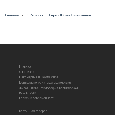
Главная
→
О Рерихах
→
Рерих Юрий Николаевич
Главная
О Рерихах
Пакт Рериха и Знамя Мира
Центрально-Азиатская экспедиция
Живая Этика - философия Космической
реальности
Рерихи и современность
Картинная галерея