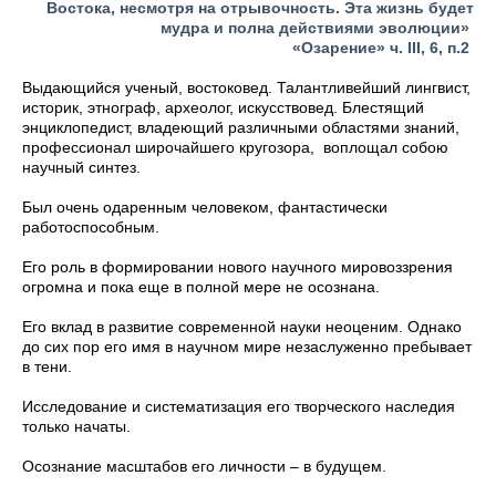
Востока, несмотря на отрывочность.
Эта жизнь будет
мудра и полна действиями эволюции»
«Озарение» ч. III, 6, п.2
Выдающийся ученый, востоковед. Талантливейший лингвист,
историк, этнограф, археолог, искусствовед. Блестящий
энциклопедист, владеющий различными областями знаний,
профессионал широчайшего кругозора, воплощал собою
научный синтез.
Был очень одаренным человеком, фантастически
работоспособным.
Его роль в формировании нового научного мировоззрения
огромна и пока еще в полной мере не осознана.
Его вклад в развитие современной науки неоценим. Однако
до сих пор его имя в научном мире незаслуженно пребывает
в тени.
Исследование и систематизация его творческого наследия
только начаты.
Осознание масштабов его личности – в будущем.