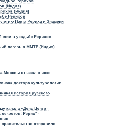
 усадьбе Рерихов
ов (Индия)
рихов (Индия)
дьбе Рерихов
-летию Пакта Рериха и Знамени
 Индии в усадьбе Рерихов
ский лагерь в ММТР (Индия)
а Москвы отказал в иске
жонса» доктора культурологии,
линная история русского
му канала «День Центр»
 секретов: Рерих”»
ания
е правительство отправило