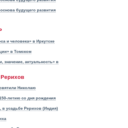
 основа будущего развития
Р
а и человека» в Иркутске
ции» в Томском
, значение, актуальность» в
 Рерихов
освятили Николаю
150-летию со дня рождения
 в усадьбе Рерихов (Индия)
иха