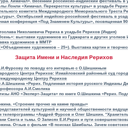
ьтура. Химачал». Весенний российско-индийский фестиваль в
олы Лонли «Химачал. Перекресток культуры» в усадьбе Рерих
тельного комитета Международного Мемориального Треста Ре
ьтуры». Октябрьский индийско-российский фестиваль в уса
чная конференция «Под Знаменем Культуры», посвященная 90
тослава Николаевича Рериха в усадьбе Рерихов (Индия)
Осень»: выставки художников из Гуджарата и других уголков
авка художников в ММТР
5» («Объединение художников – 25»). Выставка картин и творче
Защита Имени и Наследия Рерихов
.И.Фурсову по поводу его интервью с О.Шишкиным
родного Центра Рерихов: Измайловский районный суд город
Международному Центру Рерихов
 О.А.Шишкина «Рерих. Подлинная история русского Индианы Д
 профессора А.И.Смолика
тизы АНО «Эксперт-Защита» по книге О.Шишкина «Рерих. Под
нкина. «Строение прочно на камне правды»
редставителей культурной и научной общественности ведуще
м телепрограммы «Андрей Фурсов и Олег Шишкин. “Хранитель
ани Света и тьмы. О Записях Е.И.Рерих и пути совершенствов
инкина. Отзыв о фильме «В поисках Шамбалы. Зачем советско