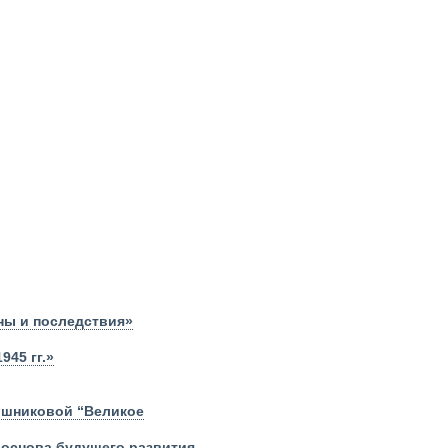
ины и последствия»
945 гг.»
ошниковой “Великое
 основа будущего развития