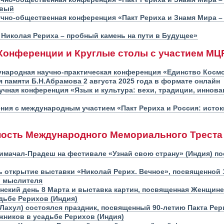
рвый
чно-общественная конференция «Пакт Рериха и Знамя Мира –
 Николая Рериха – пробный камень на пути в Будущее»
Конференции и Круглые столы с участием МЦ
народная научно-практическая конференция «Единство Космос
ия памяти Б.Н.Абрамова
2 августа 2025 года в формате онлайн
чная конференция «Язык и культура: вехи, традиции, иннова
ния с международным участием «Пакт Рериха и Россия: истоки
ость Международного Мемориального Треста
имачал-Прадеш на фестивале «Узнай свою страну» (Индия) п
ь открытие выставки «Николай Рерих. Вечное», посвященной 
и мыслителя
ский день 8 Марта и выставка картин, посвященная Женщине,
дьбе Рерихов (Индия)
 Лахул) состоялся праздник, посвященный 90-летию Пакта Рер
жников в усадьбе Рерихов (Индия)