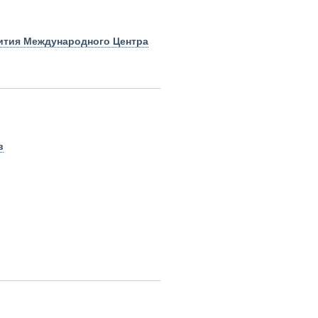
вития
Международного Центра
в