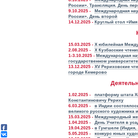
России». Трансляция. День пе
9.10.2025 -
Международная нау
России». День второй
14.12.2025 -
Круглый стол «Имя
15.03.2025 -
X юбилейная Между
2.08.2025 -
X Кузбасские чтен
1-3.10.2025 -
Международная нау
государственном университете
13.12.2025 -
XV Рериховские чте
городе Кемерово
Деятельн
1.02.2025 -
платформу штата Х
Константиновичу Рериху
6.03.2025 -
в Индии состоялос
великого русского художника 
15.03.2025 -
Международный жен
1.04.2025 -
День Учителя в уса
19.04.2025 -
в Гунгшеле (Индия,
5.05.2025 -
конкурс юных худо