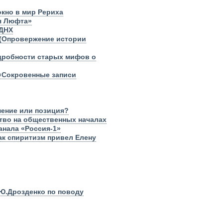
окно в мир Рериха
ея Люфта»
ВДНХ
 (Опровержение истории
одробности старых мифов о
 «Сокровенные записи
мение или позиция?
тво на общественных началах
анала «Россия-1»
Как спиритизм привел Елену
Ю.Дрозденко по поводу