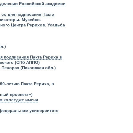
тделении Российской академии
со дня подписания Пакта
низаторы: Музейно-
ного Центра Рерихов, Усадьба
л.)
я подписания Пакта Рериха в
нского (СПб АППО)
с Печорах (Псковская обл.)
90-летию Пакта Рериха, в
вный проспект»)
м колледже имени
 федеральном университете