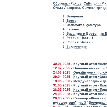
Сборник «Pax per Cultura» («М
Ольга Лазарева. Символ триед
1.
Введение
2.
Восток
3.
Исламская культура
4.
Европа
5.
Византия и Восточная 
6.
Россия. Часть 1
7.
Россия. Часть 2
8.
Заключение
30.01.2025 -
Круглый стол «Цен
12.02.2025 -
Онлайн-семинар «Р
24.03.2025 -
Онлайн-семинар «Ж
29.04.2025 -
Круглый стол «Захв
18.05.2025 -
Международный ден
31.05.2025 -
Круглый стол «Вкла
26.07.2025 -
Круглый стол «Пак
24.08.2025 -
Круглый стол «Вои
26.08.2025 -
Семинар «Философс
путешествие”, кн. 3 “Вселенная
8.10.2025 -
Международная нау