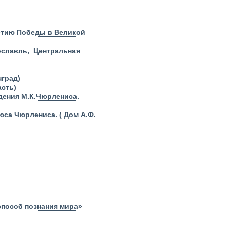
летию Победы в Великой
славль, Центральная
)
град)
асть)
дения М.К.Чюрлениса.
оюса Чюрлениса.
( Дом А.Ф.
 способ познания мира»