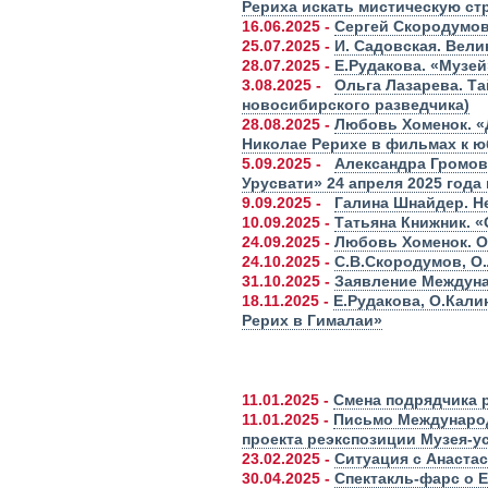
Рериха искать мистическую ст
16.06.2025 -
Сергей Скородумов.
25.07.2025 -
И. Садовская. Вел
28.07.2025 -
Е.Рудакова. «Музе
3.08.2025 -
Ольга Лазарева. Т
новосибирского разведчика)
28.08.2025 -
Любовь Хоменок. «Д
Николае Рерихе в фильмах к 
5.09.2025 -
Александра Громов
Урусвати» 24 апреля 2025 года
9.09.2025 -
Галина Шнайдер. Не
10.09.2025 -
Татьяна Книжник. 
24.09.2025 -
Любовь Хоменок. Об
24.10.2025 -
С.В.Скородумов, О
31.10.2025 -
Заявление Междуна
18.11.2025 -
Е.Рудакова, О.Кали
Рерих в Гималаи»
11.01.2025 -
Смена подрядчика 
11.01.2025 -
Письмо Международ
проекта реэкспозиции Музея-у
23.02.2025 -
Ситуация с Анаста
30.04.2025 -
Спектакль-фарс о 