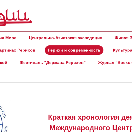
амя Мира
Центрально-Азиатская экспедиция
Живая Э
артинах Рерихов
Рерихи и современность
Культура
ской
Фестиваль "Держава Рерихов"
Журнал "Восхо
Краткая хронология д
Международного Цент