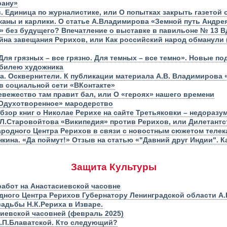
рану»
 Единица по журналистике, или О попытках закрыть газетой 
иканы и карлики. О статье А.Владимирова «Земной путь Андр
й» без будущего? Впечатление о выставке в павильоне № 13 
айна завещания Рерихов, или Как российский народ обманули
ля грязных – все грязно. Для темных – все темно». Новые п
юбилею художника
а. Осквернители. К публикации материала А.В. Владимирова
 в социальной сети «ВКонтакте»
вежество там правит бал, или О «героях» нашего времени
«Одухотворенное» мародерство
зор книг о Николае Рерихе на сайте Третьяковки – недоразу
.Л.Старовойтова «Википедия» против Рерихов, или Дилетантс
родного Центра Рерихов в связи с новостным сюжетом телек
нкина. «Да поймут!» Отзыв на статью «"Давний друг Индии". 
Защита Культуры
работ на Анастасиевской часовне
ного Центра Рерихов Губернатору Ленинградской области А.
садьбы Н.К.Рериха в Изваре.
сиевской часовней (февраль 2025)
Е.П.Блаватской. Кто следующий?