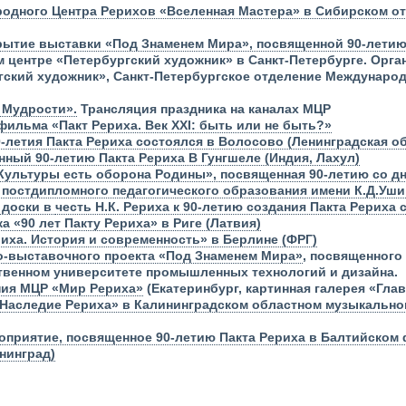
одного Центра Рерихов «Вселенная Мастера» в Сибирском о
рытие выставки «Под Знаменем Мира», посвященной 90-летию 
 центре «Петербургский художник» в Санкт-Петербурге. Орга
ский художник», Санкт-Петербургское отделение Международ
 Мудрости».
Трансляция праздника на каналах МЦР
ильма «Пакт Рериха. Век XXI: быть или не быть?»
0-летия Пакта Рериха состоялся в Волосово (Ленинградская об
ный 90-летию Пакта Рериха В Гунгшеле (Индия, Лахул)
Культуры есть оборона Родины», посвященная 90-летию со дн
 постдипломного педагогического образования имени К.Д.Уши
 доски в
честь Н.К. Рериха к 90-летию создания Пакта Рериха 
 «90 лет Пакту Рериха» в Риге (Латвия)
иха. История и современность» в Берлине (ФРГ)
о-выставочного проекта «Под Знаменем Мира»
, посвященного 
твенном университете промышленных технологий и дизайна.
ния МЦР «Мир Рериха»
(Екатеринбург, картинная галерея «Гла
«Наследие Рериха» в Калининградском областном музыкально
оприятие, посвященное 90-летию Пакта Рериха в Балтийском
нинград)