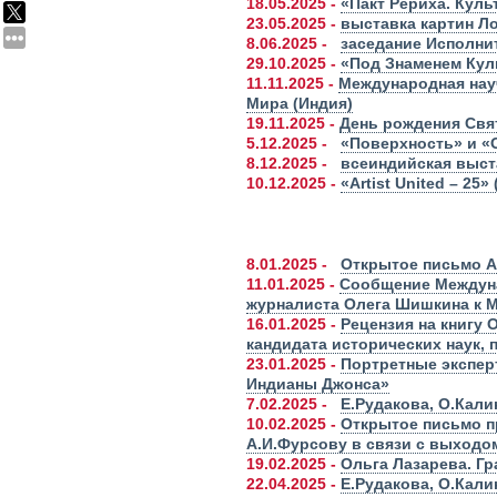
18.05.2025 -
«Пакт Рериха. Кул
23.05.2025 -
выставка картин Л
8.06.2025 -
заседание Исполни
29.10.2025 -
«Под Знаменем Кул
11.11.2025 -
Международная нау
Мира (Индия)
19.11.2025 -
День рождения Свя
5.12.2025 -
«Поверхность» и «
8.12.2025 -
всеиндийская выст
10.12.2025 -
«Artist United – 2
8.01.2025 -
Открытое письмо А
11.01.2025 -
Сообщение Междуна
журналиста Олега Шишкина к 
16.01.2025 -
Рецензия на книгу
кандидата исторических наук,
23.01.2025 -
Портретные экспер
Индианы Джонса»
7.02.2025 -
Е.Рудакова, О.Кали
10.02.2025 -
Открытое письмо п
А.И.Фурсову в связи с выходо
19.02.2025 -
Ольга Лазарева. Гр
22.04.2025 -
Е.Рудакова, О.Кал