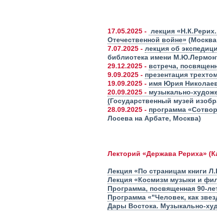
17.05.2025 -
лекция «Н.К.Рерих
Отечественной войне»
(Москва,
7.07.2025 -
лекция об экспедици
библиотека имени М.Ю.Лермон
29.12.2025 -
встреча, посвящен
9.09.2025 -
презентация трехто
19.09.2025 -
имя Юрия Николаев
20.09.2025 -
музыкально-художес
(
Государственный музей изобра
28.09.2025 -
программа «Сотвор
Лосева на Арбате, Москва)
Лекторий «Держава Рериха» (К
Лекция «По страницам книги Л
Лекция «Космизм музыки и фи
Программа, посвященная 90-ле
Программа «"Человек, как звез
Дары Востока. Музыкально-ху