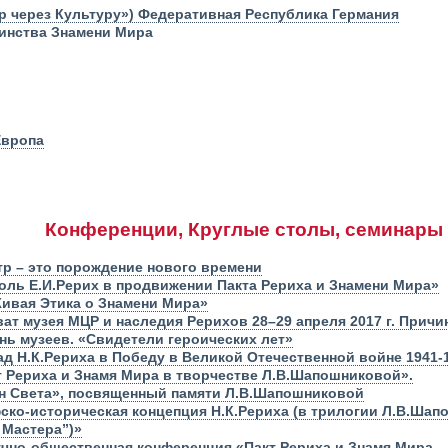
ир через Культуру») Федеративная Республика Германия
инства Знамени Мира
Европа
Конференции, Круглые столы, семинары
тр – это порождение нового времени
оль Е.И.Рерих в продвижении Пакта Рериха и Знамени Мира»
ивая Этика о Знамени Мира»
ат музея МЦР и наследия Рерихов 28–29 апреля 2017 г. Прич
ь музеев. «Свидетели героических лет»
д Н.К.Рериха в Победу в Великой Отечественной войне 1941-1
т Рериха и Знамя Мира в творчестве Л.В.Шапошниковой».
н Света», посвященный памяти Л.В.Шапошниковой
ко-историческая концепция Н.К.Рериха (в трилогии Л.В.Шап
 Мастера”)»
чно-общественная конференция «Пакт Рериха и Знамя Мира –