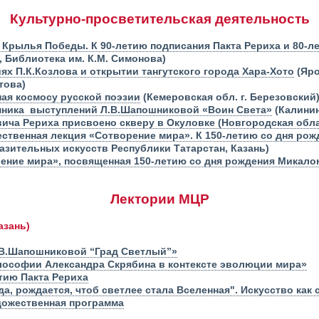
Культурно-просветительская деятельность
. Крылья Победы. К 90-летию подписания Пакта Рериха и 80-
 Библиотека им. К.М. Симонова)
ях П.К.Козлова и открытии тангутского города Хара-Хото
(Яро
това)
ная космосу русской поэзии
(Кемеровская обл. г. Березовский
мника выступлений Л.В.Шапошниковой «Воин Света»
(Калинин
ича Рериха присвоено скверу в Окуловке (Новгородская обл
твенная лекция «Сотворение мира». К 150-летию со дня рож
зительных искусств Республики Татарстан, Казань)
ение мира», посвященная 150-летию со дня рождения Микал
Лектории МЦР
азань)
.В.Шапошниковой “Град Светлый”»
лософии Александра Скрябина в контексте эволюции мира»
тию Пакта Рериха
да, рождается, чтоб светлее стала Вселенная". Искусство как
дожественная программа