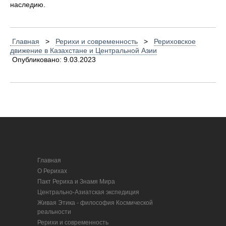
наследию.
Главная
>
Рерихи и современность
>
Рериховское
движение в Казахстане и Центральной Азии
Опубликовано: 9.03.2023
Главная
О Рерихах
Пакт Рериха и Знамя Мира
Центрально-Азиатская экспедиция
Живая Этика - философия Космической
реальности
Рерихи и современность