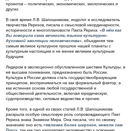
проектов – политических, экономических, экологических и
других.
В своё время Л.В. Шапошникова, индолог и исследователь
творчества Рерихов, писала о смысловой неординарности,
историчности и многоплановости Пакта Рериха:
«В нём как
бы говорила сама вечность языком культурно-
духовной эволюции человечества»
, объединяя тем
самым великое культурное прошлое нашей планеты с
культурным настоящим и не менее великим культурным
будущим.
Лидером в эволюционно обусловленном шествии Культуры, в
её высшем понимании, предназначено быть России.
Культура в России должна стать государствообразующим
принципом, восприниматься не как формальный фактор, а
как истинная основа любой государственной и
общественной деятельности, включая юридическую,
судопроизводство, силовые ведомства и прочие.
Кроме того, в одной из своих статей Л.В. Шапошникова
раскрыла особую смысловую роль сопровождающего Пакт
Рериха знака Знамени Мира. Она писала, что по своему
значению оно есть
«явление более широкое, нежели сам
Пакт»
, так как оно направляет человечество к освоению