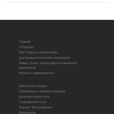
Главная
О Рерихах
Пакт Рериха и Знамя Мира
Центрально-Азиатская экспедиция
Живая Этика - философия Космической
реальности
Рерихи и современность
Картинная галерея
Публикации о картинах Рерихов
Культура Казахстана
Сокровенная Азия
Журнал "Восхождение"
Библиотека