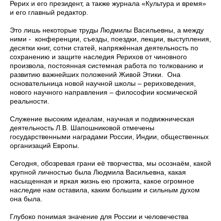
Рерих и его президент, а также журнала «Культура и время»
и его главный редактор.
Это лишь некоторые труды Людмилы Васильевны, а между
ними - конференции, съезды, поездки, лекции, выступления,
десятки книг, сотни статей, напряжённая деятельность по
сохранению и защите наследия Рерихов от чиновного
произвола, постоянная системная работа по толкованию и
развитию важнейших положений Живой Этики. Она
основательница новой научной школы – рериховедения,
нового научного направления – философии космической
реальности.
Служение высоким идеалам, научная и подвижническая
деятельность Л.В. Шапошниковой отмечены
государственными наградами России, Индии, общественных
организаций Европы.
Сегодня, обозревая грани её творчества, мы осознаём, какой
крупной личностью была Людмила Васильевна, какая
насыщенная и яркая жизнь ею прожита, какое огромное
наследие нам оставила, каким большим и сильным духом
она была.
Глубоко понимая значение для России и человечества