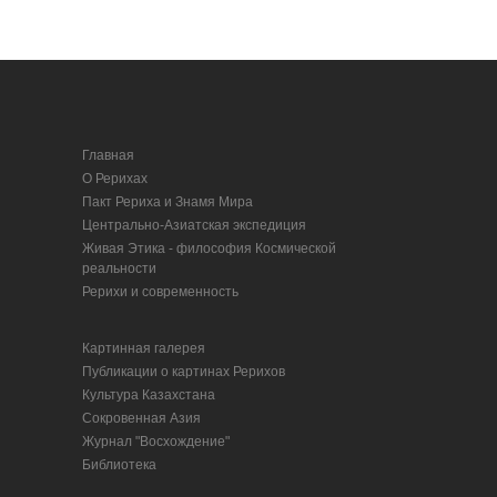
Главная
О Рерихах
Пакт Рериха и Знамя Мира
Центрально-Азиатская экспедиция
Живая Этика - философия Космической
реальности
Рерихи и современность
Картинная галерея
Публикации о картинах Рерихов
Культура Казахстана
Сокровенная Азия
Журнал "Восхождение"
Библиотека