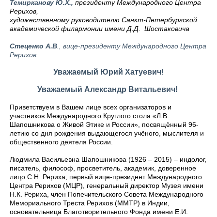
Темирканову Ю.Х.,
президенту Международного Центра
Рерихов,
художественному руководителю Санкт-Петербургской
академической филармонии имени Д.Д. Шостаковича
Стеценко А.В
., вице-президенту Международного Центра
Рерихов
Уважаемый Юрий Хатуевич!
Уважаемый Александр Витальевич!
Приветствуем в Вашем лице всех организаторов и
участников Международного Круглого стола «Л.В.
Шапошникова о Живой Этике и России», посвящённый 96-
летию со дня рождения выдающегося учёного, мыслителя и
общественного деятеля России.
Людмила Васильевна Шапошникова (1926 – 2015) – индолог,
писатель, философ, просветитель, академик, доверенное
лицо С.Н. Рериха, первый вице-президент Международного
Центра Рерихов (МЦР), генеральный директор Музея имени
Н.К. Рериха, член Попечительского Совета Международного
Мемориального Треста Рерихов (ММТР) в Индии,
основательница Благотворительного Фонда имени Е.И.