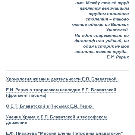
имя.
Между тем её труд
является величайшим
трудом прошлого
столетия – таково
мнение одного из Великих
Учителей.
Ни один современный ей
философ или учёный, ни
один историк не мог
осилить такого труда.
Е.И. Рерих
Хронология жизни и деятельности Е.П. Блаватской
Е.И. Рерих о творческом наследии Е.П. Блаватской
(фрагмент письма)
О Е.П. Блаватской в Письмах Е.И. Рерих
Учение Храма о Е.П. Блаватской и теософском
движении
Е.Ф. Писарева "Миссия Елены Петровны Блаватской
"