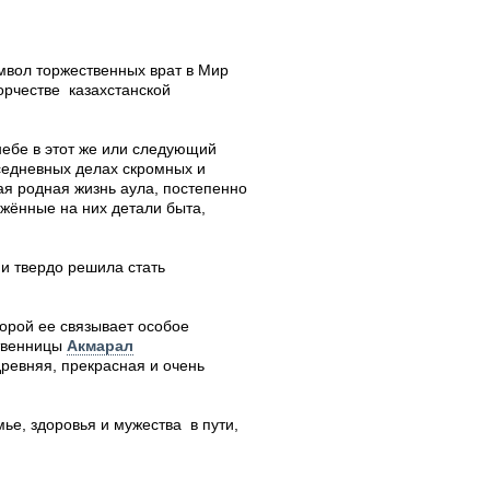
мвол торжественных врат в Мир
орчестве казахстанской
 небе в этот же или следующий
вседневных делах скромных и
ая родная жизнь аула, постепенно
жённые на них детали быта,
и твердо решила стать
торой ее связывает особое
твенницы
Акмарал
ревняя, прекрасная и очень
ье, здоровья и мужества в пути,