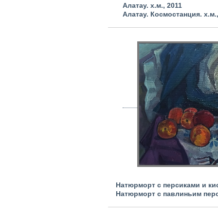
Алатау.
х.м.,
2011
Алатау. Космостанция.
х.м.
Натюрморт с персиками и кист
Натюрморт с павлиньим пером