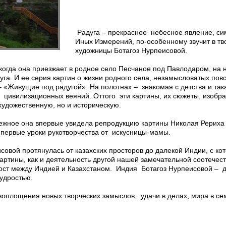
Радуга – прекрасное небесное явление, си
Иных Измерений, по-особенному звучит в тв
художницы Ботагоз Нурпеисовой.
, когда она приезжает в родное село Песчаное под Павлодаром, на
уга. И ее серия картин о жизни родного села, незамысловатых по
– «Живущие под радугой». На полотнах – знакомая с детства и так
ивилизационных веяний. Оттого эти картины, их сюжеты, изобра
художественную, но и историческую.
ежное она впервые увидела репродукцию картины Николая Рериха 
 первые уроки рукотворчества от искусницы-мамы.
совой протянулась от казахских просторов до далекой Индии, с ко
картины, как и деятельность другой нашей замечательной соотечес
мост между Индией и Казахстаном. Индия Ботагоз Нурпеисовой – д
удростью.
площения новых творческих замыслов, удачи в делах, мира в сем