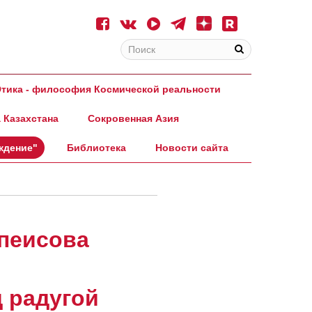
тика - философия Космической реальности
 Казахстана
Сокровенная Азия
ждение"
Библиотека
Новости сайта
пеисова
 радугой