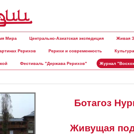
амя Мира
Центрально-Азиатская экспедиция
Живая Э
артинах Рерихов
Рерихи и современность
Культура
ской
Фестиваль "Держава Рерихов"
Журнал "Восхо
Ботагоз Нур
Живущая под