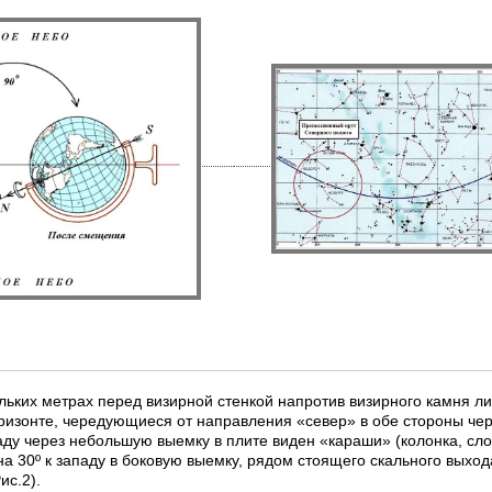
льких метрах перед визирной стенкой напротив визирного камня ли
оризонте, чередующиеся от направления «север» в обе стороны чер
паду через небольшую выемку в плите виден «караши» (колонка, сло
а 30º к западу в боковую выемку, рядом стоящего скального выход
ис.2).