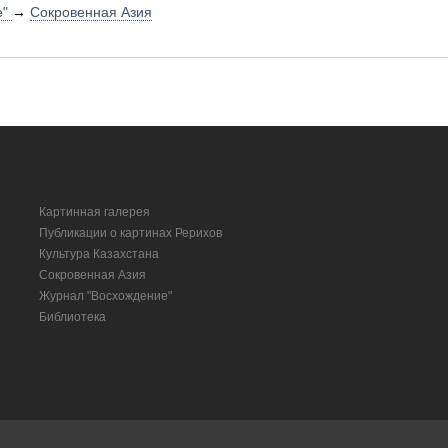
е"
→
Сокровенная Азия
Картинная галерея
Публикации о картинах Рерихов
Культура Казахстана
Сокровенная Азия
Журнал "Восхождение"
Библиотека