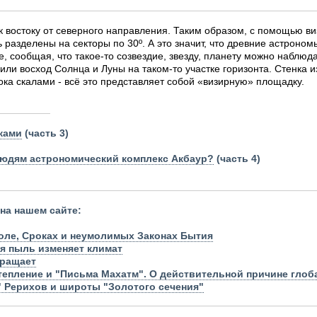
к востоку от северного направления. Таким образом, с помощью ви
 разделены на секторы по 30º. А это значит, что древние астроном
, сообщая, что такое-то созвездие, звезду, планету можно наблюдат
или восход Солнца и Луны на таком-то участке горизонта. Стенка 
ока скалами - всё это представляет собой «визирную» площадку.
ками
(часть 3)
людям астрономический комплекс Акбаур?
(часть 4)
 на нашем сайте:
оле, Сроках и неумолимых Законах Бытия
ая пыль изменяет климат
вращает
тепление и "Письма Махатм". О действительной причине глоб
" Рерихов и широты "Золотого сечения"