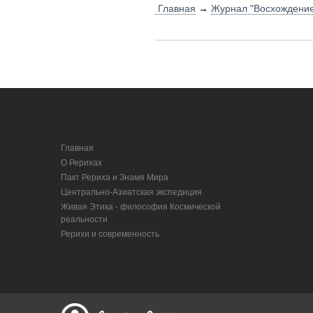
Главная
→
Журнал "Восхождени
Главная
О Рерихах
Пакт Рериха и Знамя Мира
Центрально-Азиатская экспедиция
Живая Этика - философия Космической
реальности
Рерихи и современность