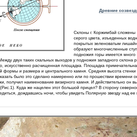
Древние созвезд
Склоны г. Коржимбай сложены 
серого цвета, изъеденных вод
покрытых зеленоватым лишайн
образуют многочисленные ступ
подножия горы имеется много 
Между двух таких скальных выходов у подножия западного склона 
но, искусственно расчищенная площадка. Площадка примечательна 
ной формы и размера и центрального камня. Средняя высота стенки
 сказать было это сделано намеренно или по прошествии времени 
ки, получил наименование визирного камня. И действительно он вы
Рис.1). Куда же нацелен этот большой прицел? В сторону северн
едиться, дождавшись ночи, чтобы увидеть Полярную звезду над ее