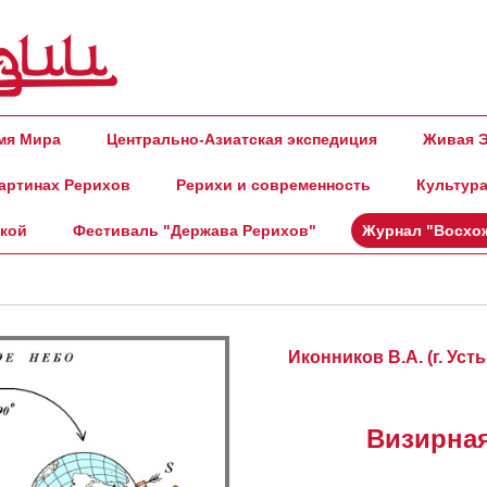
амя Мира
Центрально-Азиатская экспедиция
Живая Э
артинах Рерихов
Рерихи и современность
Культура
ской
Фестиваль "Держава Рерихов"
Журнал "Восхо
Иконников В.А. (г. Уст
Визирна