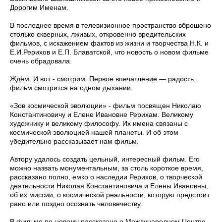
Дорогим Именам.
В последнее время в телевизионное пространство вброшено
столько скверных, лживых, откровенно вредительских
фильмов, с искажением фактов из жизни и творчества Н.К. и
Е.И.Рерихов и Е.П. Блаватской, что новость о новом фильме
очень обрадовала.
Ждём. И вот - смотрим. Первое впечатление — радость,
фильм смотрится на одном дыхании.
«Зов космической эволюции» - фильм посвящен Николаю
Константиновичу и Елене Ивановне Рерихам. Великому
художнику и великому философу. Их имена связаны с
космической эволюцией нашей планеты. И об этом
убедительно рассказывает нам фильм.
Автору удалось создать цельный, интересный фильм. Его
можно назвать монументальным, за столь короткое время,
рассказано полно, емко о наследии Рерихов, о творческой
деятельности Николая Константиновича и Елены Ивановны,
об их миссии, о космической реальности, которую предстоит
рано или поздно осознать человечеству.
В фильме по-новому рассказано о Международном Центре