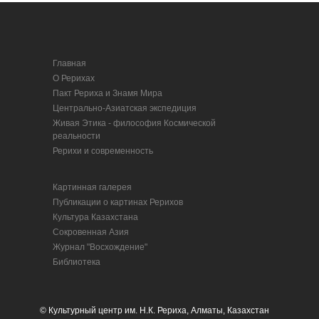
Главная
О Рерихах
Пакт Рериха и Знамя Мира
Центрально-Азиатская экспедиция
Живая Этика - философия Космической
реальности
Рерихи и современность
Картинная галерея
Публикации о картинах Рерихов
Культура Казахстана
Сокровенная Азия
Журнал "Восхождение"
Библиотека
© Культурный центр им. Н.К. Рериха, Алматы, Казахстан