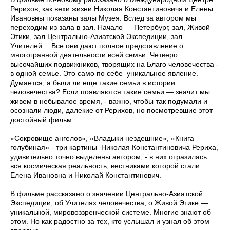
Рерихов; как вехи жизни Николая Константиновича и Елены
Ивановны показаны залы Музея. Вслед за автором мы
переходим из зала в зал. Начало — Петербург, зал, Живой
Этики, зал Центрально-Азиатской Экспедиции, зал
Учителей… Все они дают полное представление о
многогранной деятельности всей семьи. Четверо
высочайших подвижников, творящих на Благо человечества -
в одной семье. Это само по себе уникальное явление.
Думается, а были ли еще такие семьи в истории
человечества? Если появляются такие семьи — значит мы
живем в небывалое время, - важно, чтобы так подумали и
осознали люди, далекие от Рерихов, но посмотревшие этот
достойный фильм.
«Сокровище ангелов», «Владыки нездешние», «Книга
голубиная» - три картины Николая Константиновича Рериха,
удивительно точно выделены автором, - в них отразилась
вся космическая реальность, вестниками которой стали
Елена Ивановна и Николай Константинович.
В фильме рассказано о значении Центрально-Азиатской
Экспедиции, об Учителях человечества, о Живой Этике —
уникальной, мировоззренческой системе. Многие знают об
этом. Но как радостно за тех, кто услышал и узнал об этом