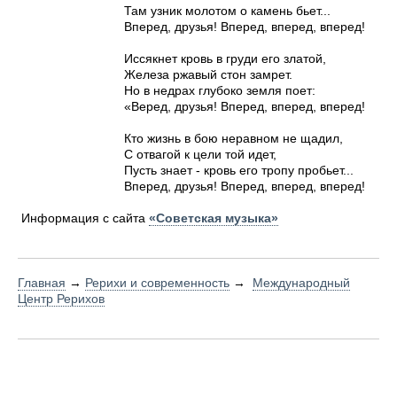
Там узник молотом о камень бьет...
Вперед, друзья! Вперед, вперед, вперед!
Иссякнет кровь в груди его златой,
Железа ржавый стон замрет.
Но в недрах глубоко земля поет:
«Веред, друзья! Вперед, вперед, вперед!
Кто жизнь в бою неравном не щадил,
С отвагой к цели той идет,
Пусть знает - кровь его тропу пробьет...
Вперед, друзья! Вперед, вперед, вперед!
Информация с сайта
«Советская музыка»
Главная
→
Рерихи и современность
→
Международный
Центр Рерихов