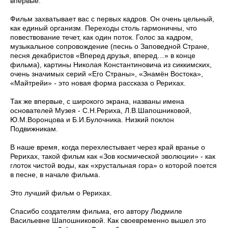
впервые.
Фильм захватывает вас с первых кадров. Он очень цельный,
как единый организм. Переходы столь гармоничны, что
повествование течет, как один поток. Голос за кадром,
музыкальное сопровождение (песнь о Заповедной Стране,
песня декабристов «Вперед друзья, вперед…» в конце
фильма), картины Николая Константиновича из сиккимских,
очень значимых серий «Его Страны», «Знамён Востока»,
«Майтрейи» - это новая форма рассказа о Рерихах.
Так же впервые, с широкого экрана, названы имена
основателей Музея - С.Н.Рериха, Л.В.Шапошниковой,
Ю.М.Воронцова и Б.И.Булочника. Низкий поклон
Подвижникам.
В наше время, когда перехлестывает через край вранье о
Рерихах, такой фильм как «Зов космической эволюции» - как
глоток чистой воды, как «хрустальная гора» о которой поется
в песне, в начале фильма.
Это лучший фильм о Рерихах.
Спасибо создателям фильма, его автору Людмиле
Васильевне Шапошниковой. Как своевременно вышел это