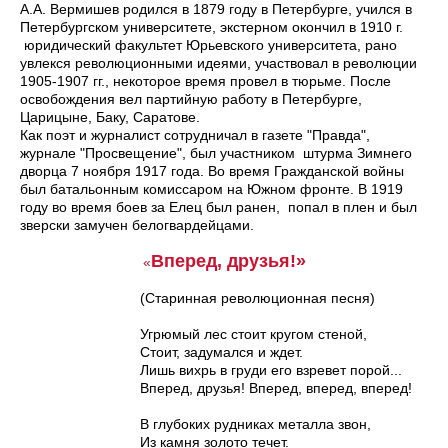
А.А. Вермишев родился в 1879 году в Петербурге, учился в
Петербургском университете, экстерном окончил в 1910 г.
юридический факультет Юрьевского университета, рано
увлекся революционными идеями, участвовал в революции
1905-1907 гг., некоторое время провел в тюрьме. После
освобождения вел партийную работу в Петербурге,
Царицыне, Баку, Саратове.
Как поэт и журналист сотрудничал в газете "Правда",
журнале "Просвещение", был участником штурма Зимнего
дворца 7 ноября 1917 года. Во время Гражданской войны
был батальонным комиссаром на Южном фронте. В 1919
году во время боев за Елец был ранен, попал в плен и был
зверски замучен белогвардейцами.
Вперед, друзья!»
«
(Старинная революционная песня)
Угрюмый лес стоит кругом стеной,
Стоит, задумался и ждет.
Лишь вихрь в груди его взревет порой...
Вперед, друзья! Вперед, вперед, вперед!
В глубоких рудниках металла звон,
Из камня золото течет.