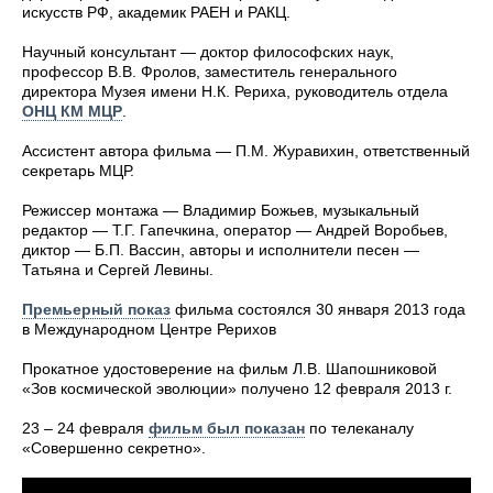
искусств РФ, академик РАЕН и РАКЦ.
Научный консультант — доктор философских наук,
профессор В.В. Фролов, заместитель генерального
директора Музея имени Н.К. Рериха, руководитель отдела
ОНЦ КМ МЦР
.
Ассистент автора фильма — П.М. Журавихин, ответственный
секретарь МЦР.
Режиссер монтажа — Владимир Божьев, музыкальный
редактор — Т.Г. Гапечкина, оператор — Андрей Воробьев,
диктор — Б.П. Вассин, авторы и исполнители песен —
Татьяна и Сергей Левины.
Премьерный показ
фильма состоялся 30 января 2013 года
в Международном Центре Рерихов
Прокатное удостоверение на фильм Л.В. Шапошниковой
«Зов космической эволюции» получено 12 февраля 2013 г.
23 – 24 февраля
фильм был показан
по телеканалу
«Совершенно секретно».