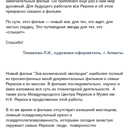
замечательный фильм. Он приблизил еще раз к нам мир
духовный. Для будущего работали все Рерихи и об этом
прекрасно сказано в фильме.
По сути, этот фильм — новый зов, для тех, кто ждет, для
чистых сердец. Это путеводная звезда для тех, кто
«слышит».
Спасибо!
Тимакова Л.И., художник-оформитель, г. Алматы
Новый фильм "Зов космической эволюции" наиболее полный
из просмотренных мной документальных фильмов о семье
Рерихов и их миссии. В фильме последовательно, научно и
ёмко изложена вся суть их планетарной деятельности. А
также роль Международного Центра Рерихов и Музея им.
Н.К. Рериха в продолжении этой работы.
В то же время в фильме отсутствует излишний мистицизм,
ложный псевдооккультный ореол и
псевдополитизированность, которыми сегодня зачастую
окружают семью Рерихов люди, поверхностно