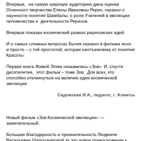
Впервые, на самую широкую аудиторию дана оценка
Огненного творчества Елены Ивановны Рерих, сказано о
научности понятия Шамбалы, о роли Учителей в эволюции
человечества и деятельности Рерихов.
Впервые показан космический размах рериховских идей.
И о самых сложных вопросах Бытия сказано в фильме ясно
и просто – с той простотой, которая неотъемлема от понятия
Красоты.
Первая книга Живой Этики называлась «Зов». И, спустя
десятилетия, этот фильм – тоже Зов. Для всех, кто
способен откликнуться на величие идеи космической
эволюции.
Садовская И.А., педагог, г. Алматы
Новый фильм «Зов Космической эволюции» —
замечательный.
Большая благодарность и признательность Людмиле
Васильевне Шапошниковой за это новое прикосновение к