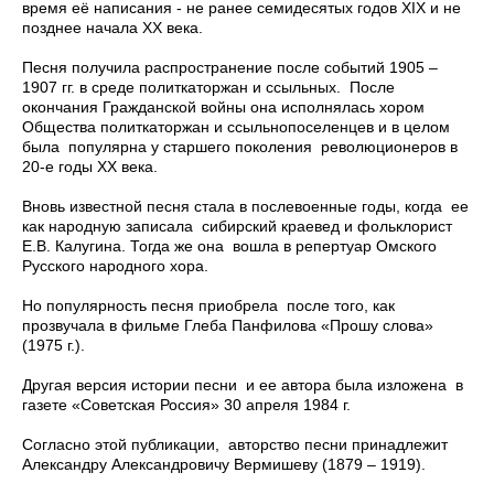
время её написания - не ранее семидесятых годов XIX и не
позднее начала XX века.
Песня получила распространение после событий 1905 –
1907 гг. в среде политкаторжан и ссыльных. После
окончания Гражданской войны она исполнялась хором
Общества политкаторжан и ссыльнопоселенцев и в целом
была популярна у старшего поколения революционеров в
20-е годы ХХ века.
Вновь известной песня стала в послевоенные годы, когда ее
как народную записала сибирский краевед и фольклорист
Е.В. Калугина. Тогда же она вошла в репертуар Омского
Русского народного хора.
Но популярность песня приобрела после того, как
прозвучала в фильме Глеба Панфилова «Прошу слова»
(1975 г.).
Другая версия истории песни и ее автора была изложена в
газете «Советская Россия» 30 апреля 1984 г.
Согласно этой публикации, авторство песни принадлежит
Александру Александровичу Вермишеву (1879 – 1919).